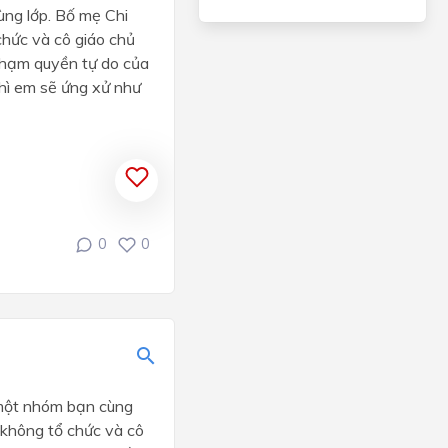
cùng lớp. Bố mẹ Chi
chức và cô giáo chủ
phạm quyền tự do của
thì em sẽ ứng xử như
0
0
ới một nhóm bạn cùng
g không tổ chức và cô