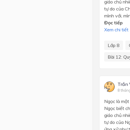
giáo chủ nh
tự do của Ch
mình với, mìn
Đọc tiếp
Xem chi tiết
Lớp 8
Bài 12: Qu
Trần
8 thán
Ngọc là một 
Ngọc biết ch
giáo chủ nh
tự do của Ng
ứng xử như 