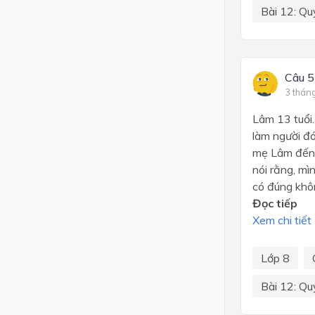
Bài 12: Qu
Câu 5
3 thán
Lâm 13 tuổi
làm người đó
mẹ Lâm đến 
nói rằng, m
có đúng khô
Đọc tiếp
Xem chi tiết
Lớp 8
Bài 12: Qu