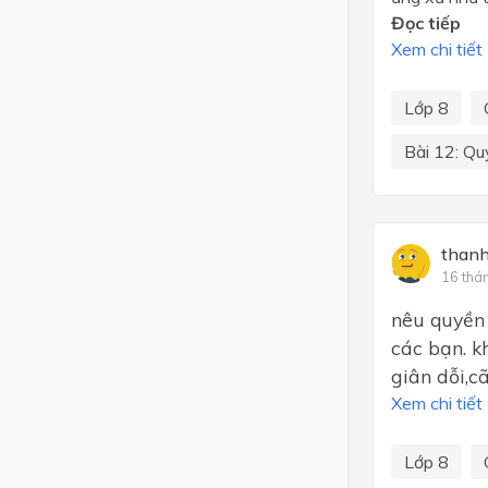
Đọc tiếp
Xem chi tiết
Lớp 8
Bài 12: Qu
than
16 thá
nêu quyền 
các bạn. k
giân dỗi,cã
Xem chi tiết
Lớp 8