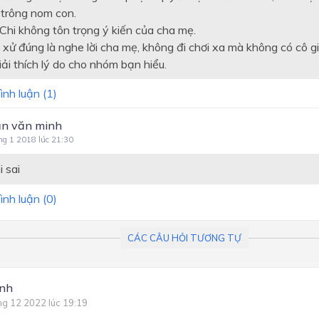
 trông nom con.
ì Chi không tôn trọng ý kiến của cha mẹ.
 xử đúng là nghe lời cha mẹ, không đi chơi xa mà không có cô g
iải thích lý do cho nhóm bạn hiểu.
ình luận (
1
)
rần văn minh
ng 1 2018 lúc 21:30
 sai
ình luận (
0
)
CÁC CÂU HỎI TƯƠNG TỰ
Anh
ng 12 2022 lúc 19:19