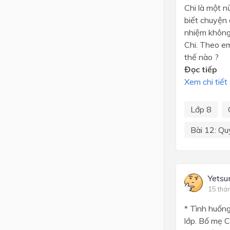
Chi là một n
biết chuyện 
nhiệm không
Chi. Theo em
thế nào ?
Đọc tiếp
Xem chi tiết
Lớp 8
Bài 12: Qu
Yets
15 thá
* Tình huống
lớp. Bố mẹ C