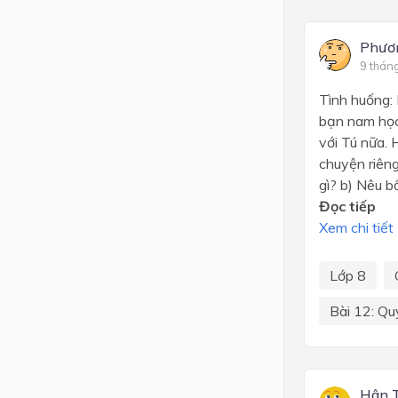
Phươ
9 thán
Tình huống: 
bạn nam học 
với Tú nữa. 
chuyện riêng
gì? b) Nêu b
Đọc tiếp
Xem chi tiết
Lớp 8
Bài 12: Qu
Hân 