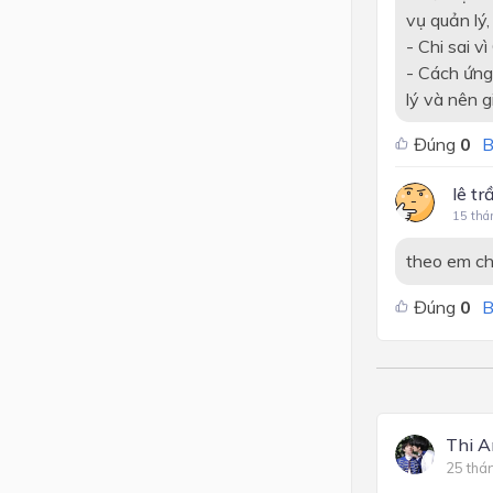
vụ quản lý,
- Chi sai v
- Cách ứng
lý và nên g
Đúng
0
B
lê t
15 thá
theo em chi
Đúng
0
B
Thi 
25 thá