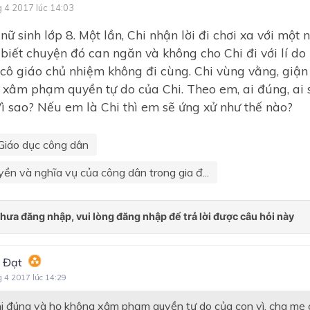
g 4 2017 lúc 14:03
 nữ sinh lớp 8. Một lần, Chi nhận lời đi chơi xa với một
biết chuyện đó can ngăn và không cho Chi đi với lí do
 cô giáo chủ nhiệm không đi cùng. Chi vùng vằng, giận
xâm phạm quyền tự do của Chi. Theo em, ai đúng, ai s
ì sao? Nếu em là Chi thì em sẽ ứng xử như thế nào?
Giáo dục công dân
yền và nghĩa vụ của công dân trong gia đ...
 Đạt
g 4 2017 lúc 14:29
i đúng và họ không xâm phạm quyền tự do của con vì, cha mẹ 