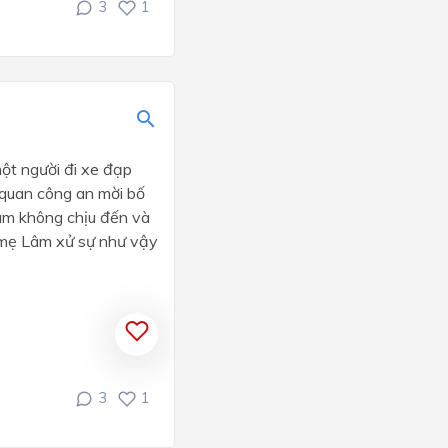
3
1
ột người đi xe đạp
 quan công an mời bố
Lâm không chịu đến và
ố mẹ Lâm xử sự như vậy
3
1