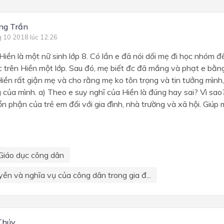
ng Trần
g 10 2018 lúc 12:26
Hiền là một nữ sinh lớp 8. Có lần e đã nói dối mẹ đi học nhóm để
trên Hiền một lớp. Sau đó, mẹ biết đc đã mắng và phạt e bằng
Hiền rất giận mẹ và cho rằng mẹ ko tôn trọng và tin tưởng mình
 của mình. a) Theo e suy nghĩ của Hiền là đúng hay sai? Vì sao
ổn phận của trẻ em đối với gia đình, nhà trường và xã hội. Giúp m
Giáo dục công dân
yền và nghĩa vụ của công dân trong gia đ...
Thúy