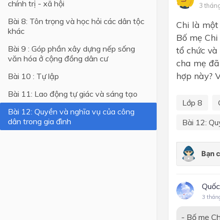
chính trị - xã hội
3 thán
Lớp 4
Bài 8: Tôn trọng và học hỏi các dân tộc
Chi là một
khác
Lớp 3
Bố mẹ Chi 
Bài 9 : Góp phần xây dựng nếp sống
tổ chức và
Lớp 2
văn hóa ở cộng đồng dân cư
cha mẹ đã 
Lớp 1
hợp này? V
Bài 10 : Tự lập
Bài 11: Lao động tự giác và sáng tạo
Lớp 8
Bài 12: Quyền và nghĩa vụ của công
dân trong gia đình
Bài 12: Qu
Quốc
3 thán
- Bố mẹ Ch