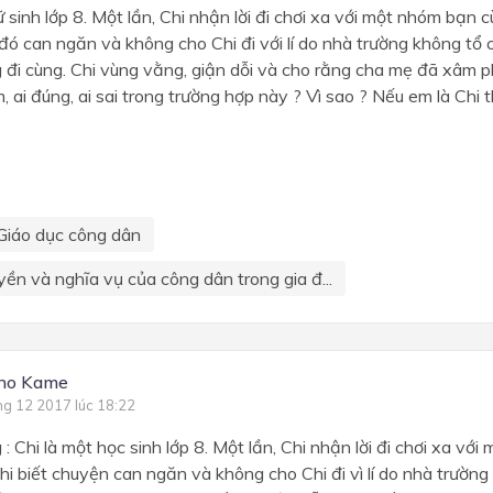
ữ sinh lớp 8. Một lần, Chi nhận lời đi chơi xa với một nhóm bạn 
đó can ngăn và không cho Chi đi với lí do nhà trường không tổ 
 đi cùng. Chi vùng vằng, giận dỗi và cho rằng cha mẹ đã xâm 
, ai đúng, ai sai trong trường hợp này ? Vì sao ? Nếu em là Chi 
Giáo dục công dân
yền và nghĩa vụ của công dân trong gia đ...
uno Kame
ng 12 2017 lúc 18:22
 : Chi là một học sinh lớp 8. Một lần, Chi nhận lời đi chơi xa v
hi biết chuyện can ngăn và không cho Chi đi vì lí do nhà trườn