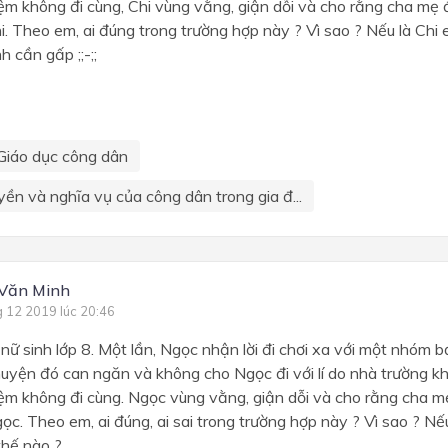
iệm không đi cùng, Chi vùng vằng, giận dỗi và cho rằng cha m
i. Theo em, ai đúng trong trường hợp này ? Vì sao ? Nếu là Chi 
h cần gấp ;;-;;
Giáo dục công dân
yền và nghĩa vụ của công dân trong gia đ...
 Văn Minh
g 12 2019 lúc 20:46
nữ sinh lớp 8. Một lần, Ngọc nhận lời đi chơi xa với một nhóm 
uyện đó can ngăn và không cho Ngọc đi với lí do nhà trường k
iệm không đi cùng. Ngọc vùng vằng, giận dỗi và cho rằng cha
ọc. Theo em, ai đúng, ai sai trong trường hợp này ? Vì sao ? N
thế nào ?