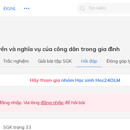
ĐGNL
Tìm kiếm câu trả lờ
Tìm kiếm câu trả lời c
 HỌC
CHỦ ĐỀ / CHƯƠNG
bạn
yền và nghĩa vụ của công dân trong gia đình
Học kì 1
Trắc nghiệm
Giải bài tập SGK
Hỏi đáp
Đóng góp l
Học kì I
Học kì I
Hãy tham gia
nhóm Học sinh Hoc24OLM
Học kì I
Học kì 2
ăng nhập. Vui lòng
đăng nhập
để hỏi bài
Học kì II
Học kì II
SGK trang 33
Học kì II