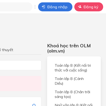
Đăng nhập
Đăng ký
i
ho câu hỏi của
BÀI HỌC
Khoá học trên OLM
ý thuyết
(olm.vn)
Toán lớp 8 (Kết nối tri
thức với cuộc sống)
Toán lớp 8 (Cánh
Diều)
Toán lớp 8 (Chân trời
sáng tạo)
Ngữ văn lớp 8 (Kết nối