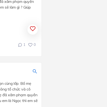
ẹ đã xâm phạm quyền
em sẽ làm gì ? Giúp
1
0
bạn cùng lớp. Bố mẹ
hông tổ chức và cô
 mẹ đã xâm phạm quyền
ếu em là Ngọc thì em sẽ