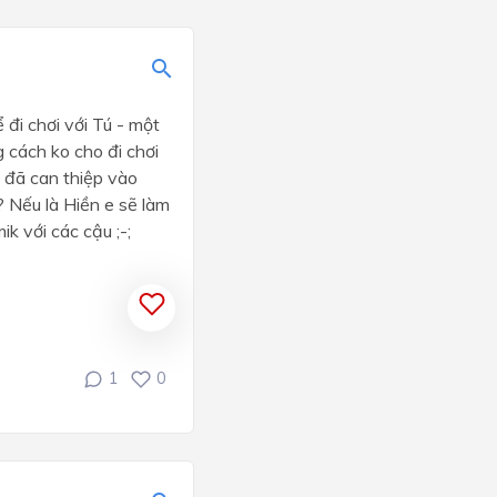
 đi chơi với Tú - một
 cách ko cho đi chơi
, đã can thiệp vào
? Nếu là Hiền e sẽ làm
ik với các cậu ;-;
1
0