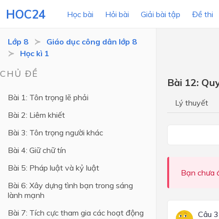
HOC24
Học bài
Hỏi bài
Giải bài tập
Đề thi
Lớp 8
Giáo dục công dân lớp 8
Học kì 1
LỚP HỌC
MÔN
CHỦ ĐỀ
Bài 12: Qu
Lớp 12
Bài 1: Tôn trọng lẽ phải
Lý thuyết
Lớp 11
Bài 2: Liêm khiết
Lớp 10
Bài 3: Tôn trọng người khác
Lớp 9
Bài 4: Giữ chữ tín
Lớp 8
Bài 5: Pháp luật và kỷ luật
Bạn chưa đ
Lớp 7
Bài 6: Xây dựng tình bạn trong sáng
lành mạnh
Lớp 6
Bài 7: Tích cực tham gia các hoạt động
Câu 3
Lớp 5