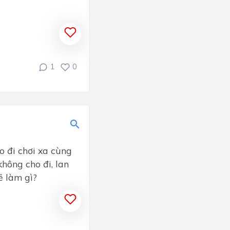
1
0
o đi chơi xa cùng
không cho đi, lan
ẽ làm gì?