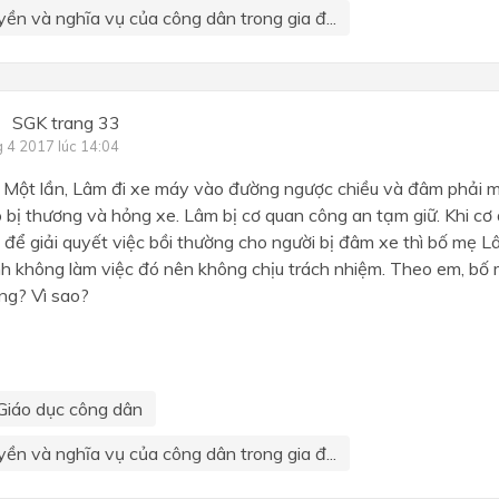
yền và nghĩa vụ của công dân trong gia đ...
SGK trang 33
g 4 2017 lúc 14:04
. Một lần, Lâm đi xe máy vào đường ngược chiều và đâm phải m
 bị thương và hỏng xe. Lâm bị cơ quan công an tạm giữ. Khi cơ
để giải quyết việc bồi thường cho người bị đâm xe thì bố mẹ 
ình không làm việc đó nên không chịu trách nhiệm. Theo em, b
ng? Vì sao?
Giáo dục công dân
yền và nghĩa vụ của công dân trong gia đ...