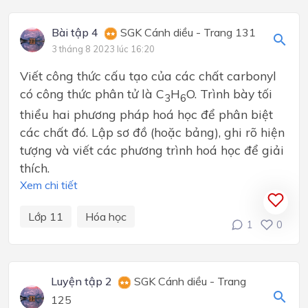
Bài tập 4
SGK Cánh diều - Trang 131
3 tháng 8 2023 lúc 16:20
Viết công thức cấu tạo của các chất carbonyl
có công thức phân tử là C
H
O. Trình bày tối
3
6
thiểu hai phương pháp hoá học để phân biệt
các chất đó. Lập sơ đồ (hoặc bảng), ghi rõ hiện
tượng và viết các phương trình hoá học để giải
thích.
Xem chi tiết
Lớp 11
Hóa học
1
0
Luyện tập 2
SGK Cánh diều - Trang
125