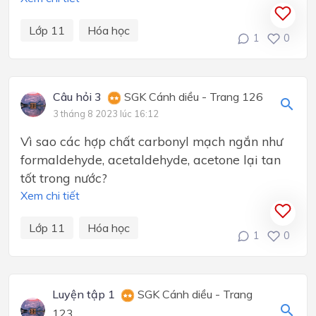
Lớp 11
Hóa học
1
0
Câu hỏi 3
SGK Cánh diều - Trang 126
3 tháng 8 2023 lúc 16:12
Vì sao các hợp chất carbonyl mạch ngắn như
formaldehyde, acetaldehyde, acetone lại tan
tốt trong nước?
Xem chi tiết
Lớp 11
Hóa học
1
0
Luyện tập 1
SGK Cánh diều - Trang
123