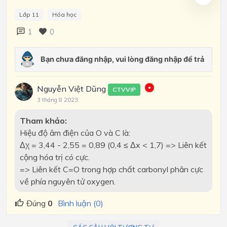
Lớp 11
Hóa học
1
0
Nguyễn Việt Dũng
CTVVIP
3 tháng 8 2023
Tham khảo:
Hiệu độ âm điện của O và C là:
Δχ = 3,44 - 2,55 = 0,89 (0,4 ≤ Δx < 1,7) => Liên kết
cộng hóa trị có cực.
=> Liên kết C=O trong hợp chất carbonyl phân cực
về phía nguyên tử oxygen.
Đúng
0
Bình luận (0)