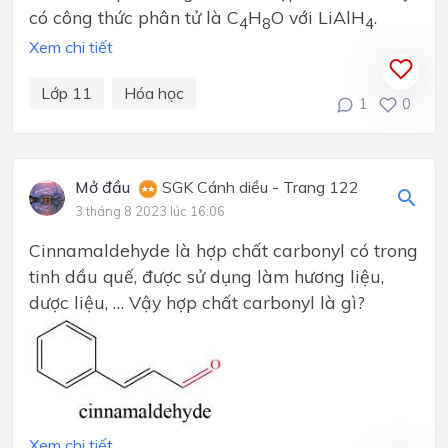
có công thức phân tử là C
H
O với LiAlH
.
4
8
4
Xem chi tiết
Lớp 11
Hóa học
1
0
Mở đầu
SGK Cánh diều - Trang 122
3 tháng 8 2023 lúc 16:06
Cinnamaldehyde là hợp chất carbonyl có trong
tinh dầu quế, được sử dụng làm hương liệu,
dược liệu, … Vậy hợp chất carbonyl là gì?
Xem chi tiết