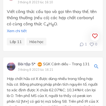
3 tháng 8 2023 lúc 16:10
Viết công thức cấu tạo và gọi tên thay thế, tên
thông thường (nếu có) các hợp chất carbonyl
có cùng công thức C
H
O.
4
8
Xem chi tiết
Lớp 11
Hóa học
1
0
Bài tập 5*
SGK Cánh diều - Trang 131
3 tháng 8 2023 lúc 16:21
Hợp chất hữu cơ X được dùng nhiều trong tổng hợp
hữu cơ. Bằng phương pháp phân tích nguyên tố, người
ta xác định được X chứa 62,07%C; 10,34%H; còn lại
là O. Trên phổ MS của X, người ta thấy có peak ion
phân tử [M+] có giá trị m/z bằng 58. Trên phổ IR của X