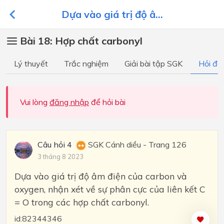
Dựa vào giá trị độ â...
Bài 18: Hợp chất carbonyl
Lý thuyết
Trắc nghiệm
Giải bài tập SGK
Hỏi đá
Vui lòng
đăng nhập
để hỏi bài
Câu hỏi 4
SGK Cánh diều - Trang 126
3 tháng 8 2023
Dựa vào giá trị độ âm điện của carbon và
oxygen, nhận xét về sự phân cực của liên kết C
= O trong các hợp chất carbonyl.
id:82344346