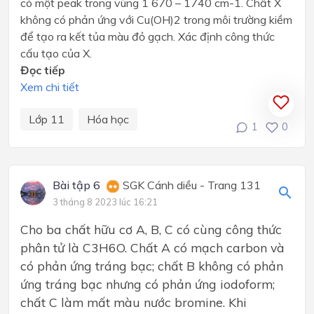
có một peak trong vùng 1 670 – 1740 cm-1. Chất X
không có phản ứng với Cu(OH)2 trong môi trường kiềm
để tạo ra kết tủa màu đỏ gạch. Xác định công thức
cấu tạo của X.
Đọc tiếp
Xem chi tiết
Lớp 11
Hóa học
1
0
Bài tập 6
SGK Cánh diều - Trang 131
3 tháng 8 2023 lúc 16:21
Cho ba chất hữu cơ A, B, C có cùng công thức
phân tử là C3H6O. Chất A có mạch carbon và
có phản ứng tráng bạc; chất B không có phản
ứng tráng bạc nhưng có phản ứng iodoform;
chất C làm mất màu nước bromine. Khi