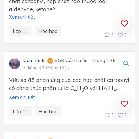
chất carbonyl, hợp chất nào thuộc loại
aldehyde, ketone?
Xem chi tiết
Lớp 11
Hóa học
1
0
Câu hỏi 5
SGK Cánh diều - Trang 126
3 tháng 8 2023 lúc 16:12
Viết sơ đồ phản ứng của các hợp chất carbonyl
có công thức phân tử là C
H
O với LiAlH
.
4
8
4
Xem chi tiết
Lớp 11
Hóa học
1
0