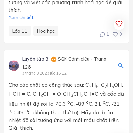
tượng và viết các phương trình hoá học để giải
thích.
Xem chi tiết
Lớp 11
Hóa học
1
0
Luyện tập 3
SGK Cánh diều - Trang
126
3 tháng 8 2023 lúc 16:12
Cho các chất có công thức sau: C
H
, C
H
OH,
2
6
2
5
HCH = O, CH
CH = O, CH
CH
CH=O và các dữ
3
3
2
o
o
o
liệu nhiệt độ sôi là 78,3
C, -89
C, 21
C, -21
o
o
C, 49
C (không theo thứ tự). Hãy dự đoán
nhiệt độ sôi tương ứng với mỗi mẫu chất trên.
Giải thích.