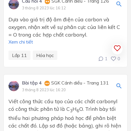
Câu hỏi 4
SGK Cánh diều - Trang 126
3 tháng 8 2023 lúc 16:12
Dựa vào giá trị độ âm điện của carbon và
oxygen, nhận xét về sự phân cực của liên kết C
= O trong các hợp chất carbonyl.
Xem chi tiết
Lớp 11
Hóa học
1
0
Bài tập 4
SGK Cánh diều - Trang 131
3 tháng 8 2023 lúc 16:20
Viết công thức cấu tạo của các chất carbonyl
có công thức phân tử là C
H
O. Trình bày tối
3
6
thiểu hai phương pháp hoá học để phân biệt
các chất đó. Lập sơ đồ (hoặc bảng), ghi rõ hiện