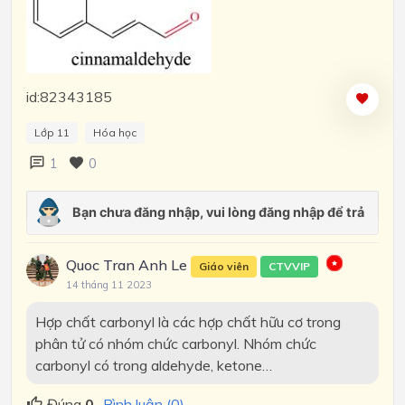
id:82343185
Lớp 11
Hóa học
1
0
Quoc Tran Anh Le
Giáo viên
CTVVIP
14 tháng 11 2023
Hợp chất carbonyl là các hợp chất hữu cơ trong
phân tử có nhóm chức carbonyl. Nhóm chức
carbonyl có trong aldehyde, ketone…
Đúng
0
Bình luận (0)