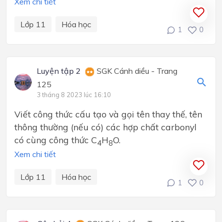
Xem chi tiết
Lớp 11
Hóa học
1
0
Luyện tập 2
SGK Cánh diều - Trang
125
3 tháng 8 2023 lúc 16:10
Viết công thức cấu tạo và gọi tên thay thế, tên
thông thường (nếu có) các hợp chất carbonyl
có cùng công thức C
H
O.
4
8
Xem chi tiết
Lớp 11
Hóa học
1
0