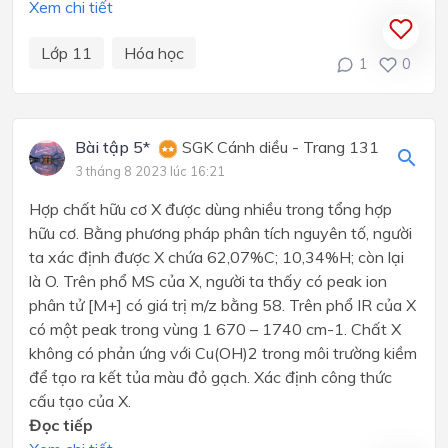
Xem chi tiết
Lớp 11
Hóa học
1
0
Bài tập 5*
SGK Cánh diều - Trang 131
3 tháng 8 2023 lúc 16:21
Hợp chất hữu cơ X được dùng nhiều trong tổng hợp
hữu cơ. Bằng phương pháp phân tích nguyên tố, người
ta xác định được X chứa 62,07%C; 10,34%H; còn lại
là O. Trên phổ MS của X, người ta thấy có peak ion
phân tử [M+] có giá trị m/z bằng 58. Trên phổ IR của X
có một peak trong vùng 1 670 – 1740 cm-1. Chất X
không có phản ứng với Cu(OH)2 trong môi trường kiềm
để tạo ra kết tủa màu đỏ gạch. Xác định công thức
cấu tạo của X.
Đọc tiếp