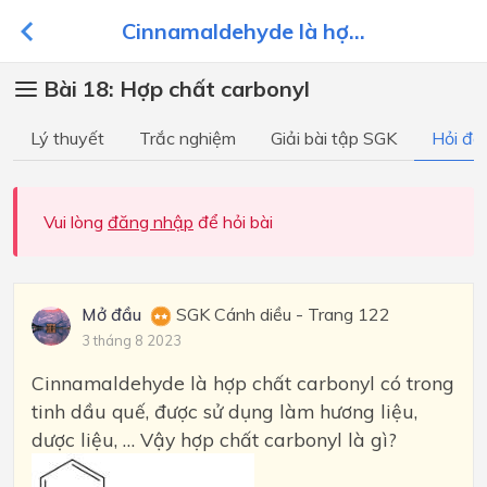
Cinnamaldehyde là hợ...
Bài 18: Hợp chất carbonyl
Lý thuyết
Trắc nghiệm
Giải bài tập SGK
Hỏi đá
Vui lòng
đăng nhập
để hỏi bài
Mở đầu
SGK Cánh diều - Trang 122
3 tháng 8 2023
Cinnamaldehyde là hợp chất carbonyl có trong
tinh dầu quế, được sử dụng làm hương liệu,
dược liệu, … Vậy hợp chất carbonyl là gì?