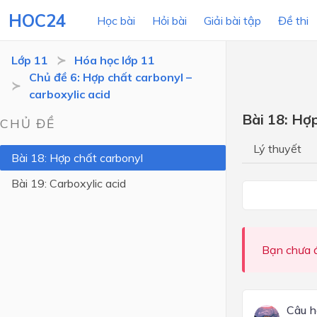
HOC24
Học bài
Hỏi bài
Giải bài tập
Đề thi
Lớp 11
Hóa học lớp 11
Chủ đề 6: Hợp chất carbonyl –
carboxylic acid
LỚP HỌC
MÔN
Bài 18: Hợ
CHỦ ĐỀ
Lớp 12
Lý thuyết
Bài 18: Hợp chất carbonyl
Lớp 11
Bài 19: Carboxylic acid
Lớp 10
Lớp 9
Lớp 8
Bạn chưa đ
Lớp 7
Lớp 6
Câu h
Lớp 5