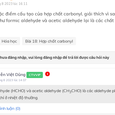
Chương 1. Cân bằng hóa họ
g 8 2023 lúc 16:11
Chương 2: Nitrogen và Sulfu
c điểm cấu tạo của hợp chất carbonyl, giải thích vì s
Chương 3: Đại cương hóa h
hư formic aldehyde và acetic aldehyde lại là các chất 
hữu cơ
Chương 4: Hydrocarbon
Hóa học
Bài 18: Hợp chất carbonyl
Chủ đề 5: Dẫn xuất halogen
alcohol – phenol
Chủ đề 6: Hợp chất carbony
carboxylic acid
Chương 4: Hydrocarbon
ễn Việt Dũng
CTVVIP
ng 8 2023 lúc 14:07
Chương 5: Dẫn xuất haloge
alcohol - phenol
ehyde (HCHO) và acetic aldehyde (CH
CHO) là các aldehyde p
3
Chương 6: Hợp chất carbony
khí ở nhiệt độ thường.
carboxylic acid
ình luận (
0
)
Chương 4: Hydrocarbon