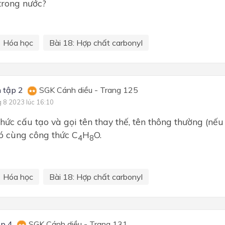
 trong nước?
Hóa học
Bài 18: Hợp chất carbonyl
 tập 2
SGK Cánh diều - Trang 125
g 8 2023 lúc 16:10
thức cấu tạo và gọi tên thay thế, tên thông thường (nếu
ó cùng công thức C
H
O.
4
8
Hóa học
Bài 18: Hợp chất carbonyl
ập 4
SGK Cánh diều - Trang 131