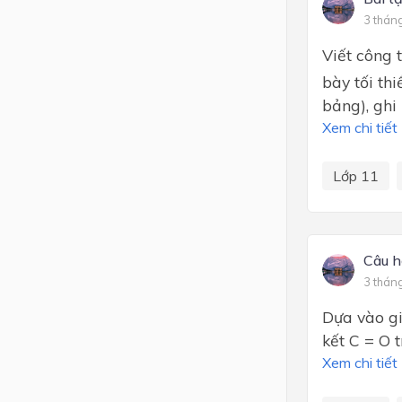
3 thán
Viết công 
bày tối th
bảng), ghi 
Xem chi tiết
Lớp 11
Câu h
3 thán
Dựa vào gi
kết C = O 
Xem chi tiết