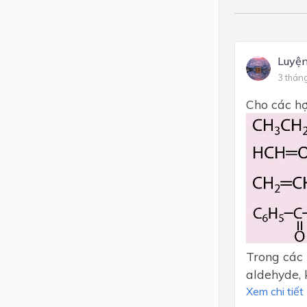
Luyện
3 thán
Cho các hợ
Trong các 
aldehyde, 
Xem chi tiết