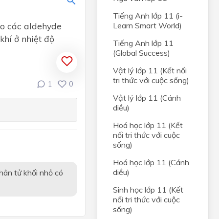
c
Tiếng Anh lớp 11 (i-
r
ao các aldehyde
Learn Smart World)
ọc
khí ở nhiệt độ
Tiếng Anh lớp 11
(Global Success)
Vật lý lớp 11 (Kết nối
tri thức với cuộc sống)
 –
1
0
Vật lý lớp 11 (Cánh
diều)
l –
Hoá học lớp 11 (Kết
nối tri thức với cuộc
sống)
n -
Hoá học lớp 11 (Cánh
diều)
hân tử khối nhỏ có
l -
Sinh học lớp 11 (Kết
nối tri thức với cuộc
sống)