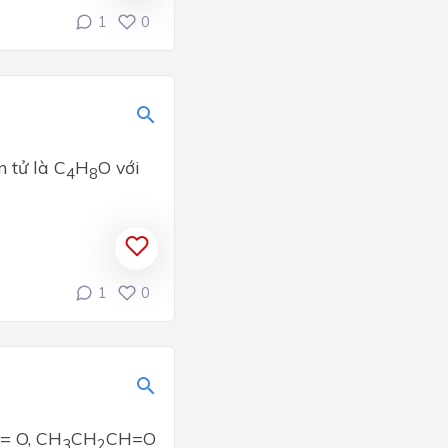
1
0
 tử là C
H
O với
4
8
1
0
= O, CH
CH
CH=O
3
2