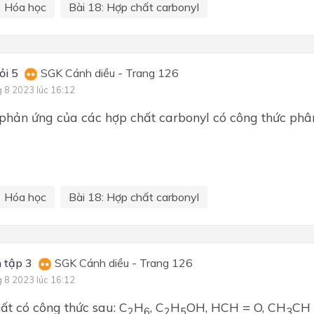
Hóa học
Bài 18: Hợp chất carbonyl
ỏi 5
SGK Cánh diều - Trang 126
g 8 2023 lúc 16:12
 phản ứng của các hợp chất carbonyl có công thức phân
Hóa học
Bài 18: Hợp chất carbonyl
 tập 3
SGK Cánh diều - Trang 126
g 8 2023 lúc 16:12
ất có công thức sau: C
H
, C
H
OH, HCH = O, CH
CH 
2
6
2
5
3