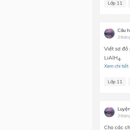
Lớp 11
Câu h
3 thán
Viết sơ đồ
LiAlH
.
4
Xem chi tiết
Lớp 11
Luyện
3 thán
Cho các ch