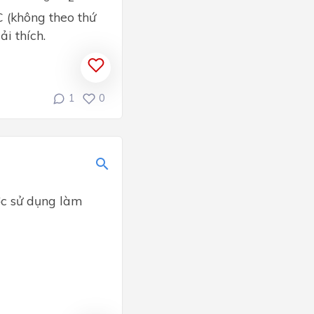
C (không theo thứ
i thích.
1
0
ợc sử dụng làm