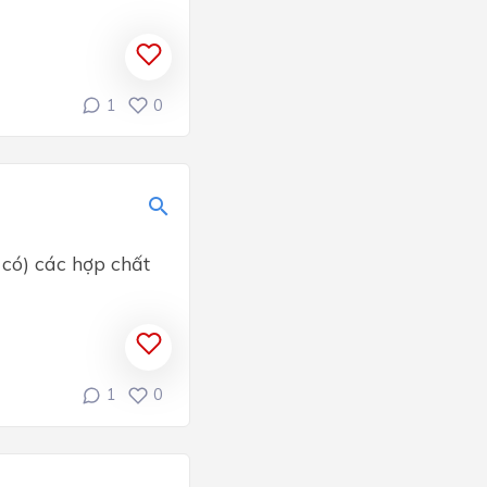
1
0
 có) các hợp chất
1
0