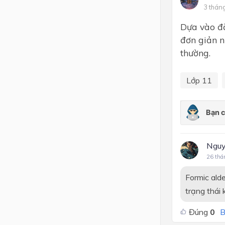
3 thán
Lớp 4
Dựa vào đặ
Lớp 3
đơn giản n
thường.
Lớp 2
Lớp 1
Lớp 11
Nguy
26 thá
Formic ald
trạng thái 
Đúng
0
B