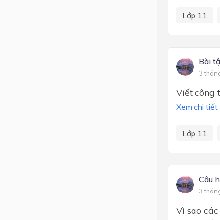
Lớp 11
Bài t
3 thán
Viết công 
Xem chi tiết
Lớp 11
Câu h
3 thán
Vì sao các