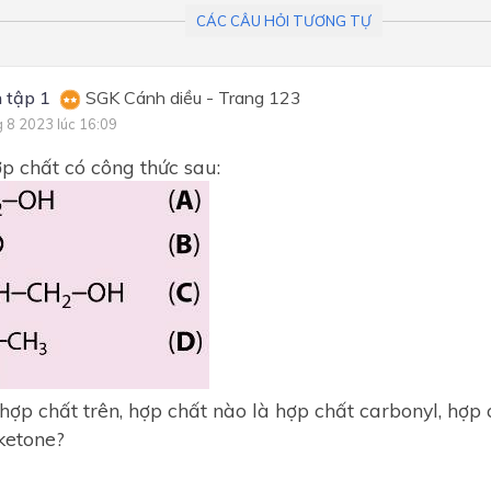
Chương 5: Dẫn xuất haloge
CÁC CÂU HỎI TƯƠNG TỰ
alcohol - phenol
Chương 6: Hợp chất carbon
 tập 1
SGK Cánh diều - Trang 123
(aldehyde - ketone) - carbox
acid
g 8 2023 lúc 16:09
Chương 1. Sự điện li
p chất có công thức sau:
Chương 2. Nhóm nitơ
hợp chất trên, hợp chất nào là hợp chất carbonyl, hợp 
ketone?