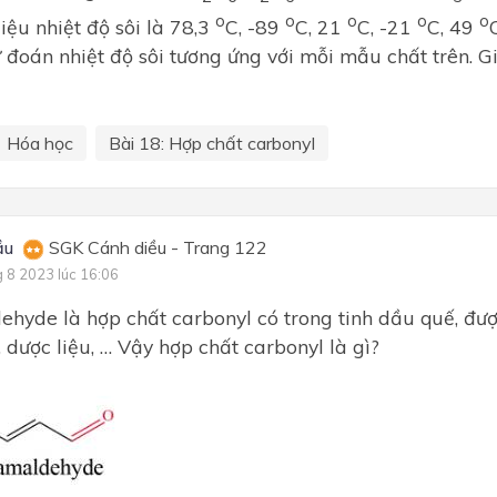
o
o
o
o
o
iệu nhiệt độ sôi là 78,3
C, -89
C, 21
C, -21
C, 49
ự đoán nhiệt độ sôi tương ứng với mỗi mẫu chất trên. Giả
Hóa học
Bài 18: Hợp chất carbonyl
ầu
SGK Cánh diều - Trang 122
g 8 2023 lúc 16:06
hyde là hợp chất carbonyl có trong tinh dầu quế, đư
, dược liệu, … Vậy hợp chất carbonyl là gì?