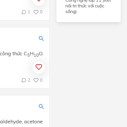
Công nghệ lớp 11 (Kết
nối tri thức với cuộc
sống)
1
0
 công thức C
H
O.
5
10
2
0
taldehyde, acetone