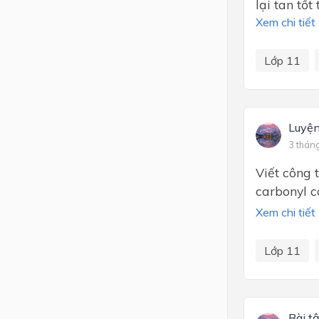
lại tan tốt
Xem chi tiết
Lớp 11
Luyện
3 thán
Viết công 
carbonyl c
Xem chi tiết
Lớp 11
Bài t