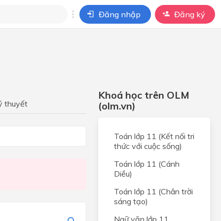
Đăng nhập
Đăng ký
i
ho câu hỏi của
BÀI HỌC
Khoá học trên OLM
c
ý thuyết
(olm.vn)
ọc
Toán lớp 11 (Kết nối tri
thức với cuộc sống)
c
Toán lớp 11 (Cánh
Diều)
Toán lớp 11 (Chân trời
a học
sáng tạo)
Ngữ văn lớp 11