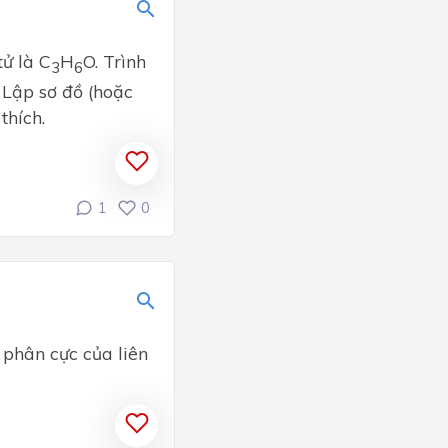
tử là C
H
O. Trình
3
6
 Lập sơ đồ (hoặc
thích.
1
0
 phân cực của liên