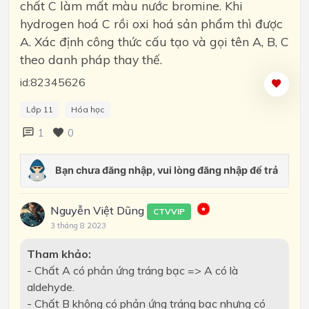
chất C làm mất màu nước bromine. Khi
hydrogen hoá C rồi oxi hoá sản phẩm thì được
A. Xác định công thức cấu tạo và gọi tên A, B, C
theo danh pháp thay thế.
id:82345626
Lớp 11
Hóa học
1
0
Nguyễn Việt Dũng
CTVVIP
3 tháng 8 2023
Tham khảo:
- Chất A có phản ứng tráng bạc => A có là
aldehyde.
- Chất B không có phản ứng tráng bạc nhưng có