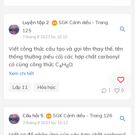
Luyện tập 2
SGK Cánh diều - Trang
125
3 tháng 8 2023 lúc 16:10
Viết công thức cấu tạo và gọi tên thay thế, tên
thông thường (nếu có) các hợp chất carbonyl
có cùng công thức C
H
O.
4
8
Xem chi tiết
Lớp 11
Hóa học
1
0
Câu hỏi 5
SGK Cánh diều - Trang 126
3 tháng 8 2023 lúc 16:12
Viết sơ đồ phản ứng của các hợp chất carbonyl