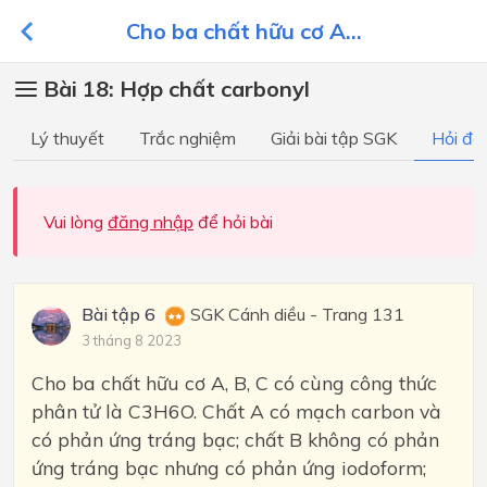
Cho ba chất hữu cơ A...
Bài 18: Hợp chất carbonyl
Lý thuyết
Trắc nghiệm
Giải bài tập SGK
Hỏi đá
Vui lòng
đăng nhập
để hỏi bài
Bài tập 6
SGK Cánh diều - Trang 131
3 tháng 8 2023
Cho ba chất hữu cơ A, B, C có cùng công thức
phân tử là C3H6O. Chất A có mạch carbon và
có phản ứng tráng bạc; chất B không có phản
ứng tráng bạc nhưng có phản ứng iodoform;