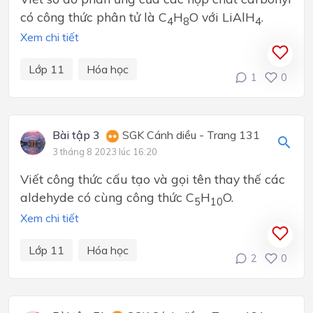
có công thức phân tử là C
H
O với LiAlH
.
4
8
4
Xem chi tiết
Lớp 11
Hóa học
1
0
Bài tập 3
SGK Cánh diều - Trang 131
3 tháng 8 2023 lúc 16:20
Viết công thức cấu tạo và gọi tên thay thế các
aldehyde có cùng công thức C
H
O.
5
10
Xem chi tiết
Lớp 11
Hóa học
2
0