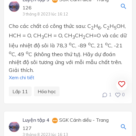
126
3 tháng 8 2023 lúc 16:12
Cho các chất có công thức sau: C
H
, C
H
OH,
2
6
2
5
HCH = O, CH
CH = O, CH
CH
CH=O và các dữ
3
3
2
o
o
o
liệu nhiệt độ sôi là 78,3
C, -89
C, 21
C, -21
o
o
C, 49
C (không theo thứ tự). Hãy dự đoán
nhiệt độ sôi tương ứng với mỗi mẫu chất trên.
Giải thích.
Xem chi tiết
Lớp 11
Hóa học
1
0
Luyện tập 4
SGK Cánh diều - Trang
127
3 tháng 8 2023 lúc 16:13