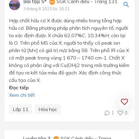
Bài tập 5*
SGK Cánh diều - Trang 131
3 tháng 8 2023 lúc 16:21
Hợp chất hữu cơ X được dùng nhiều trong tổng hợp
hữu cơ. Bằng phương pháp phân tích nguyên tố, người
ta xác định được X chứa 62,07%C; 10,34%H; còn lại
là O. Trên phổ MS của X, người ta thấy có peak ion
phân tử [M+] có giá trị m/z bằng 58. Trên phổ IR của X
có một peak trong vùng 1 670 – 1740 cm-1. Chất X
không có phản ứng với Cu(OH)2 trong môi trường kiềm
để tạo ra kết tủa màu đỏ gạch. Xác định công thức
cấu tạo của X.
Đọc tiếp
Xem chi tiết
Lớp 11
Hóa học
1
0
Luyện tập 3
SGK Cánh diều - Trang