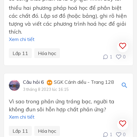
3
6
thiểu hai phương pháp hoá học để phân biệt
các chất đó. Lập sơ đồ (hoặc bảng), ghi rõ hiện
tượng và viết các phương trình hoá học để giải
thích.
Xem chi tiết
Lớp 11
Hóa học
1
0
Câu hỏi 6
SGK Cánh diều - Trang 128
3 tháng 8 2023 lúc 16:15
Vì sao trong phản ứng tráng bạc, người ta
không đun sôi hỗn hợp chất phản ứng?
Xem chi tiết
Lớp 11
Hóa học
1
0