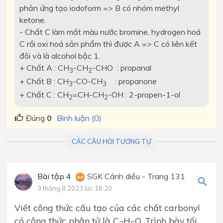
phản ứng tạo iodoform => B có nhóm methyl
ketone.
- Chất C làm mất màu nước bromine, hydrogen hoá
C rồi oxi hoá sản phẩm thì được A => C có liên kết
đôi và là alcohol bậc 1.
+ Chất A : CH
-CH
-CHO : propanal
3
2
+ Chất B : CH
-CO-CH
: propanone
3
3
+ Chất C : CH
=CH-CH
-OH : 2-propen-1-ol
2
2
Đúng
0
Bình luận (0)
CÁC CÂU HỎI TƯƠNG TỰ
Bài tập 4
SGK Cánh diều - Trang 131
3 tháng 8 2023 lúc 16:20
Viết công thức cấu tạo của các chất carbonyl
có công thức phân tử là C
H
O. Trình bày tối