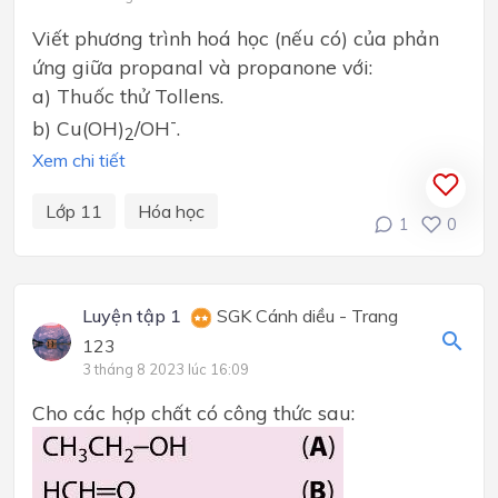
Viết phương trình hoá học (nếu có) của phản
ứng giữa propanal và propanone với:
a) Thuốc thử Tollens.
-
b) Cu(OH)
/OH
.
2
Xem chi tiết
Lớp 11
Hóa học
1
0
Luyện tập 1
SGK Cánh diều - Trang
123
3 tháng 8 2023 lúc 16:09
Cho các hợp chất có công thức sau: