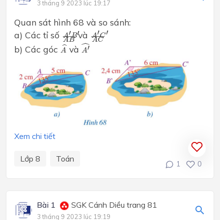
3 tháng 9 2023 lúc 19:17
Quan sát hình 68 và so sánh:
A
′
C
′
A
C
A
′
B
′
A
B
′
′
′
′
a) Các tỉ số
và
A
C
A
B
A
B
A
C
A
′
^
ˆ
A
^
ˆ
′
b) Các góc
và
A
A
Xem chi tiết
Lớp 8
Toán
1
0
Bài 1
SGK Cánh Diều trang 81
3 tháng 9 2023 lúc 19:19