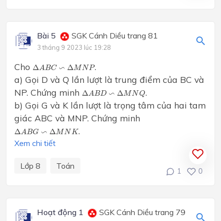
Bài 5
SGK Cánh Diều trang 81
3 tháng 9 2023 lúc 19:28
Δ
A
B
C
∽
Δ
M
N
P
Cho
.
∽
Δ
Δ
A
B
C
M
N
P
a) Gọi D và Q lần lượt là trung điểm của BC và
Δ
A
B
D
∽
Δ
M
N
Q
NP. Chứng minh
.
∽
Δ
Δ
A
B
D
M
N
Q
b) Gọi G và K lần lượt là trọng tâm của hai tam
giác ABC và MNP. Chứng minh
Δ
A
B
G
∽
Δ
M
N
K
.
∽
Δ
Δ
A
B
G
M
N
K
Xem chi tiết
Lớp 8
Toán
1
0
Hoạt động 1
SGK Cánh Diều trang 79