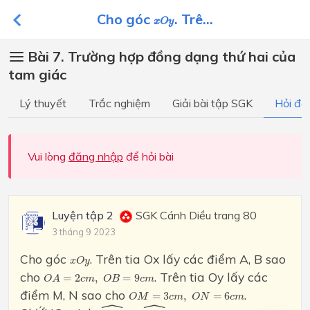
x
O
y
Cho góc
. Trê...
x
O
y
Bài 7. Trường hợp đồng dạng thứ hai của
tam giác
Lý thuyết
Trắc nghiệm
Giải bài tập SGK
Hỏi đá
Vui lòng
đăng nhập
để hỏi bài
Luyện tập 2
SGK Cánh Diều trang 80
3 tháng 9 2023
x
O
y
Cho góc
. Trên tia Ox lấy các điểm A, B sao
x
O
y
O
A
=
2
c
m
,
O
B
=
9
c
m
cho
. Trên tia Oy lấy các
=
2
,
=
9
O
A
c
m
O
B
c
m
O
M
=
3
c
m
,
O
N
=
6
c
m
điểm M, N sao cho
.
=
3
,
=
6
O
M
c
m
O
N
c
m
O
B
M
^
=
O
N
A
^