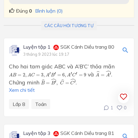
Đúng
0
Bình luận (0)
CÁC CÂU HỎI TƯƠNG TỰ
Luyện tập 1
SGK Cánh Diều trang 80
3 tháng 9 2023 lúc 19:17
Cho hai tam giác ABC và A’B’C’ thỏa mãn
A
^
=
A
′
^
ˆ
A
B
=
2
,
A
C
=
3
,
A
′
B
′
=
6
,
A
′
C
′
=
9
′
′
′
′
ˆ
′
và
.
=
2
,
=
3
,
=
6
,
=
9
=
A
B
A
C
A
B
A
C
A
A
B
^
=
B
′
^
,
C
^
=
C
′
^
ˆ
ˆ
ˆ
′
′
Chứng minh
.
ˆ
=
,
=
B
B
C
C
Xem chi tiết
Lớp 8
Toán
1
0
Luyện tập 3
SGK Cánh Diều trang 81