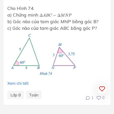
Cho Hình 74.
Δ
A
B
C
∽
Δ
M
N
P
a) Chứng minh
∽
Δ
Δ
A
B
C
M
N
P
b) Góc nào của tam giác MNP bằng góc B?
c) Góc nào của tam giác ABC bằng góc P?
Xem chi tiết
Lớp 8
Toán
1
0