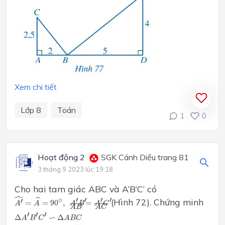
Xem chi tiết
Lớp 8
Toán
1
0
Hoạt động 2
SGK Cánh Diều trang 81
3 tháng 9 2023 lúc 19:18
Cho hai tam giác ABC và A’B’C’ có
A
′
^
=
A
^
=
90
∘
,
A
′
B
′
A
B
=
A
′
C
′
A
C
ˆ
∘
′
′
′
′
ˆ
′
(Hình 72). Chứng minh
=
=
90
,
=
A
C
A
B
A
A
A
B
A
C
Δ
A
′
B
′
C
′
∽
Δ
A
B
C
′
′
′
∽
Δ
Δ
A
B
C
A
B
C