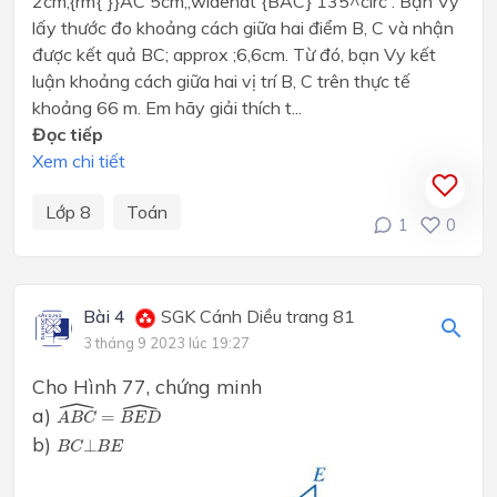
2cm,{rm{ }}AC 5cm,;widehat {BAC} 135^circ . Bạn Vy
lấy thước đo khoảng cách giữa hai điểm B, C và nhận
được kết quả BC; approx ;6,6cm. Từ đó, bạn Vy kết
luận khoảng cách giữa hai vị trí B, C trên thực tế
khoảng 66 m. Em hãy giải thích t...
Đọc tiếp
Xem chi tiết
Lớp 8
Toán
1
0
Bài 4
SGK Cánh Diều trang 81
3 tháng 9 2023 lúc 19:27
Cho Hình 77, chứng minh
ˆ
ˆ
A
B
C
^
=
B
E
D
^
a)
=
A
B
C
B
E
D
B
C
⊥
B
E
b)
⊥
B
C
B
E