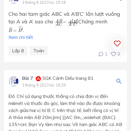
3 tháng 9 2023 lúc 19:18
Cho hai tam giác ABC và A’B’C’ lần lượt vuông
A
B
A
C
=
A
′
B
′
A
′
C
′
′
′
tại A và A’ sao cho
. Chứng minh
A
B
=
A
B
′
′
A
C
A
C
B
^
=
B
′
^
ˆ
′
.
ˆ
=
B
B
Xem chi tiết
Lớp 8
Toán
1
0
Bài 7
SGK Cánh Diều trang 81
3 tháng 9 2023 lúc 19:29
Đố. Chỉ sử dụng thước thẳng có chia đơn vị đến
milimét và thước đo góc, làm thế nào đo được khoảng
cách giữa hai vị trí B, C trên thực tế, biết rằng có vị trí
A thỏa mãn AB 20m,{rm{ }}AC 0m,;,,widehat {BAC}
135^circ Bạn Vy làm như sau: Vẽ tam giác ABC có AB