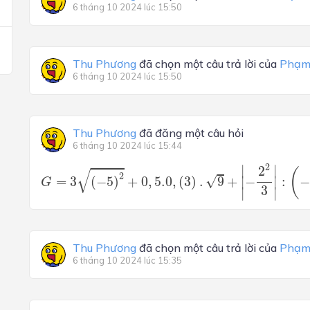
6 tháng 10 2024 lúc 15:50
Thu Phương
đã chọn một câu trả lời của
Phạm
6 tháng 10 2024 lúc 15:50
Thu Phương
đã đăng một câu hỏi
6 tháng 10 2024 lúc 15:44
G
=
3
(
−
5
)
2
+
0
,
5.0
,
(
3
)
.
9
+
|
−
2
2
3
|
:
(
−
1
1
3
)
2
∣
∣
2
√
(
2
√
=
3
(
−
5
)
+
0
,
5.0
,
(
3
)
.
9
+
−
:
∣
∣
G
3
∣
∣
Thu Phương
đã chọn một câu trả lời của
Phạm
6 tháng 10 2024 lúc 15:35