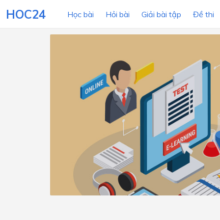
HOC24
Học bài
Hỏi bài
Giải bài tập
Đề thi
LỚP HỌC
MÔN
Lớp 12
Lớp 11
Lớp 10
Lớp 9
Lớp 8
Lớp 7
Lớp 6
Lớp 5