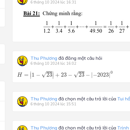
6 tháng 10 2024 lúc 16:31
Thu Phương
đã đăng một câu hỏi
6 tháng 10 2024 lúc 16:02
H
=
|
1
−
23
|
+
23
−
23
−
|
−
2023
|
0
0
∣
∣
√
√
=
1
−
23
+
23
−
23
−
|
−
2023
|
∣
∣
H
Thu Phương
đã chọn một câu trả lời của
Tui h
6 tháng 10 2024 lúc 15:51
Thu Phương
đã chọn một câu trả lời của
Trịnh