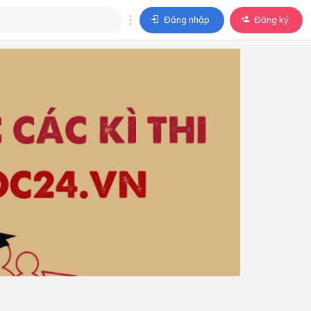
Đăng nhập
Đăng ký
trả lời
ả lời cho câu hỏi của
BÀI HỌC