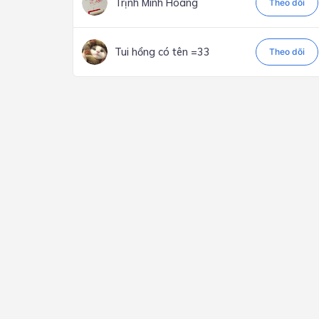
Trịnh Minh Hoàng
Theo dõi
Tui hổng có tên =33
Theo dõi