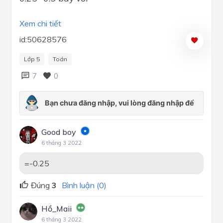
Xem chi tiết
id:50628576
Lớp 5
Toán
7
0
Good boy
6 tháng 3 2022
=-0.25
Đúng
3
Bình luận (0)
Hồ_Maii
6 tháng 3 2022