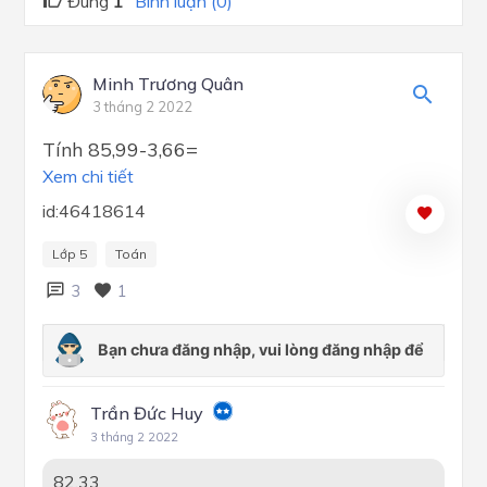
Đúng
1
Bình luận (0)
Minh Trương Quân
3 tháng 2 2022
Tính 85,99-3,66=
Xem chi tiết
id:46418614
Lớp 5
Toán
3
1
Trần Đức Huy
3 tháng 2 2022
82,33