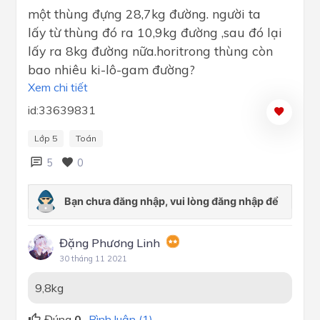
một thùng đựng 28,7kg đường. người ta
lấy từ thùng đó ra 10,9kg đường ,sau đó lại
lấy ra 8kg đường nữa.horitrong thùng còn
bao nhiêu ki-lô-gam đường?
Xem chi tiết
id:33639831
Lớp 5
Toán
5
0
Đặng Phương Linh
30 tháng 11 2021
9,8kg
Đúng
0
Bình luận (1)