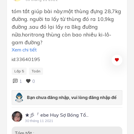
tóm tắt giúp bài này:một thùng đựng 28,7kg
đường. người ta lấy từ thùng đó ra 10,9kg
đường ,sau đó lại lấy ra 8kg đường
nữa.horitrong thùng còn bao nhiêu ki-lô-
gam đường?
Xem chi tiết
id:33640195
Lớp 5
Toán
1
0
★彡『 ebe Huy Sợ Bóng Tố...
30 tháng 11 2021
Tóm tắt :