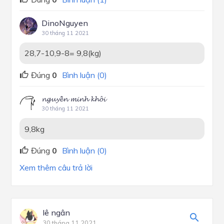
DinoNguyen
30 tháng 11 2021
28,7-10,9-8= 9,8(kg)
Đúng
0
Bình luận (0)
𝓷𝓰𝓾𝔂𝓮̂̃𝓷 𝓶𝓲𝓷𝓱 𝓴𝓱𝓸̂𝓲
30 tháng 11 2021
9,8kg
Đúng
0
Bình luận (0)
Xem thêm câu trả lời
lê ngân
30 tháng 11 2021