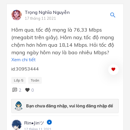
Trọng Nghĩa Nguyễn
17 tháng 11 2021
Hôm qua, tốc độ mạng là 76,33 Mbps
(megabit trên giây). Hôm nay, tốc độ mạng
chậm hơn hôm qua 18,14 Mbps. Hỏi tốc độ
mạng ngày hôm nay là bao nhiêu Mbps?
Xem chi tiết
id:30953444
Lớp 5
Toán
2
0
Rin•Jinツ
17 tháng 11 2021