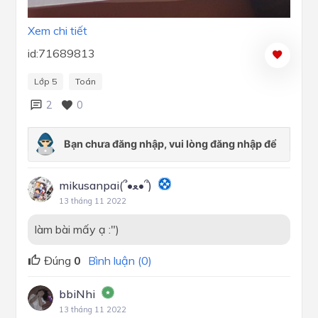
Xem chi tiết
id:71689813
Lớp 5
Toán
2
0
mikusanpai(՞•ﻌ•՞)
13 tháng 11 2022
làm bài mấy ạ :")
Đúng
0
Bình luận (0)
bbiNhi
13 tháng 11 2022