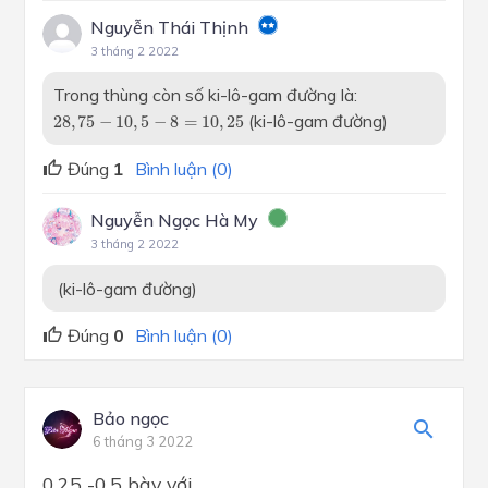
Nguyễn Thái Thịnh
3 tháng 2 2022
Trong thùng còn số ki-lô-gam đường là:
28
,
75
−
10
,
5
−
8
=
10
,
25
(ki-lô-gam đường)
28
,
75
−
10
,
5
−
8
=
10
,
25
Đúng
1
Bình luận (0)
Nguyễn Ngọc Hà My
3 tháng 2 2022
(ki-lô-gam đường)
Đúng
0
Bình luận (0)
Bảo ngọc
6 tháng 3 2022
0.25 -0.5 bày với