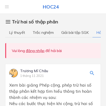
HOC24
Trừ hai số thập phân
Lý thuyết
Trắc nghiệm
Giải bài tập SGK
Hỏi đ
Vui lòng
đăng nhập
để hỏi bài
Trương Mĩ Châu
1 tháng 11 2021
Xem bài giảng Phép cộng, phép trừ hai số
thập phân kết hợp tìm hiểu thông tin hoàn
thành các nhiệm vụ sau:
Nêu các bước thực hiện khi cộng, trừ hai số