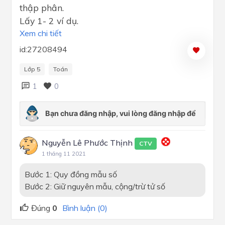
thập phân.
Lấy 1- 2 ví dụ.
Xem chi tiết
id:27208494
Lớp 5
Toán
1
0
Nguyễn Lê Phước Thịnh
CTV
1 tháng 11 2021
Bước 1: Quy đồng mẫu số
Bước 2: Giữ nguyên mẫu, cộng/trừ tử số
Đúng
0
Bình luận (0)