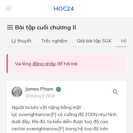
HOC24
Bài tập cuối chương II
Lý thuyết
Trắc nghiệm
Giải bài tập SGK
Hỏi đ
Vui lòng
đăng nhập
để hỏi bài
James Pham
29 tháng 9 2024
Người ta kéo vật nặng bằng một
lực overrightarrow{F} có cường độ 200N như hình
dưới đây. Khi đó, ta biểu diễn được toạ độ của
vector overrightarrow{F} trong hệ toạ độ trên