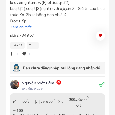
là overrightarrow{F}left(asqrt{2};-
bsqrt{2};csqrt{3}right) (với a,b,cin Z). Giá trị của biểu
thức Ka-2b+c bằng bao nhiêu?
Đọc tiếp
Xem chi tiết
id:92734957
Lớp 12
Toán
1
0
Nguyễn Việt Lâm
29 tháng 9 2024
F
z
=
c
3
=
|
F
|
.
s
i
n
60
0
⇒
c
=
200.
s
i
n
60
0
3
=
100
0
200.
60
0
s
i
n
√
=
3
=
|
|
.
60
⇒
=
F
c
F
s
i
n
c
z
√
3
=
100
F
x
y