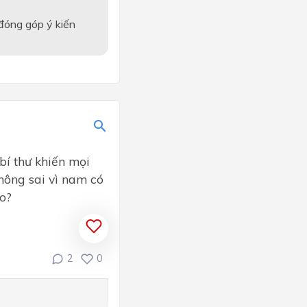
 đóng góp ý kiến
bí thư khiến mọi
hông sai vì nam có
o?
2
0