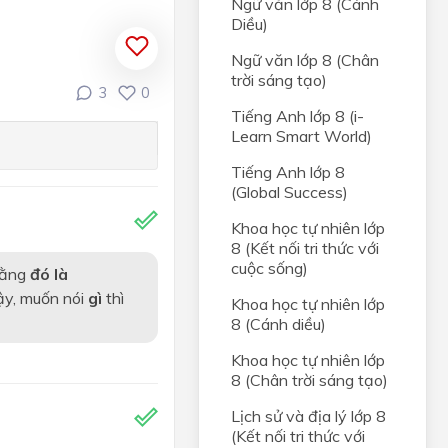
Ngữ văn lớp 8 (Cánh
Diều)
Ngữ văn lớp 8 (Chân
trời sáng tạo)
3
0
Tiếng Anh lớp 8 (i-
Learn Smart World)
Tiếng Anh lớp 8
(Global Success)
Khoa học tự nhiên lớp
8 (Kết nối tri thức với
cuộc sống)
rằng
đó là
ậy, muốn nói
gì
thì
Khoa học tự nhiên lớp
8 (Cánh diều)
Khoa học tự nhiên lớp
8 (Chân trời sáng tạo)
Lịch sử và địa lý lớp 8
(Kết nối tri thức với