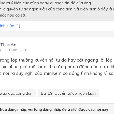
đưa ra ý kiến của mình xoay quang vấn đề của ông.
h là quyền tự do ngôn luận của công dân, và điển hình ở đây là
uộc họp cơ sở.
ình luận (
1
)
 Thuc An
g 3 2017 lúc 22:28
rong lớp thường xuyên nói tự do hay cắt ngang lời lớp 
chịu.nhưng có một bạn cho rằng hành động của nam k
 nói ra suy nghĩ của minh.em có đồng tình không vì sa
Giáo dục công dân
Bài 19: Quyền tự do ngôn luận