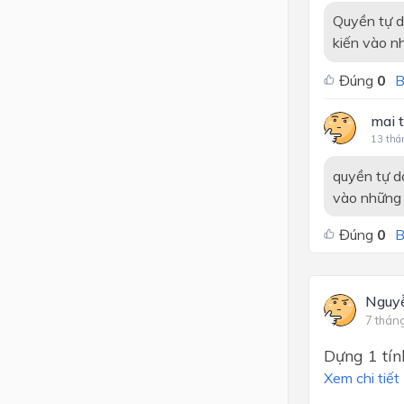
Quyền tự d
kiến vào n
Đúng
0
B
mai t
13 thá
quyền tự d
vào những 
Đúng
0
B
Nguy
7 thán
Dựng 1 tín
Xem chi tiết