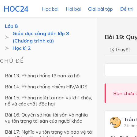
HOC24
Học bài
Hỏi bài
Giải bài tập
Đề thi
Lớp 8
Giáo dục công dân lớp 8
Bài 19: Qu
(Chương trình cũ)
LỚP HỌC
MÔN
Học kì 2
Lý thuyết
Lớp 12
CHỦ ĐỀ
Lớp 11
Bài 13: Phòng chống tệ nạn xã hội
Lớp 10
Bài 14: Phòng chống nhiễm HIV/AIDS
Lớp 9
Bạn chưa đ
Bài 15: Phòng ngừa tai nạn vũ khí, cháy,
nổ và các chất độc hại
Lớp 8
Bài 16: Quyền sở hữu tài sản và nghĩa
Lớp 7
Trần
vụ tôn trọng tài sản của người khác
Lớp 6
2 thán
Bài 17: Nghĩa vụ tôn trọng và bảo vệ tài
Lớp 5