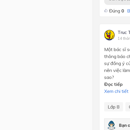
Đúng
0
B
Truc 
14 thá
Một bác sĩ 
thông báo ch
sự đồng ý củ
nên việc làm
sao?
Đọc tiếp
Xem chi tiết
Lớp 8