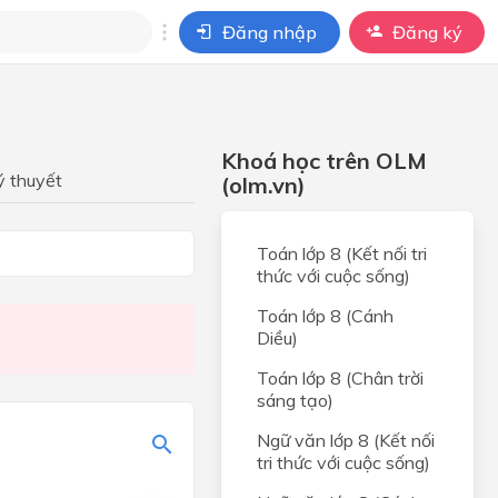
Đăng nhập
Đăng ký
i
ho câu hỏi của
Khoá học trên OLM
BÀI HỌC
ý thuyết
(olm.vn)
Toán lớp 8 (Kết nối tri
thức với cuộc sống)
Toán lớp 8 (Cánh
Diều)
Toán lớp 8 (Chân trời
sáng tạo)
Ngữ văn lớp 8 (Kết nối
tri thức với cuộc sống)