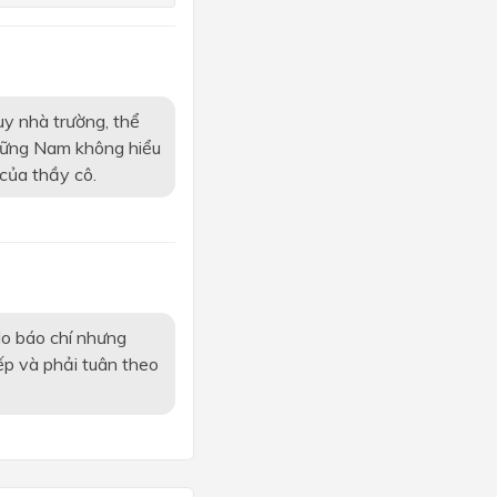
uy nhà trường, thể
 những Nam không hiểu
của thầy cô.
do báo chí nhưng
iếp và phải tuân theo