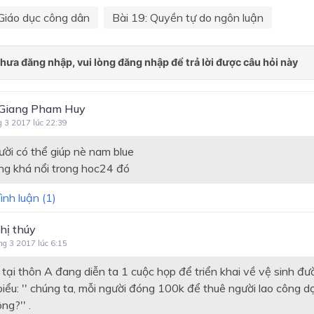
Giáo dục công dân
Bài 19: Quyền tự do ngôn luận
Giang Pham Huy
g 3 2017 lúc 22:39
ười có thể giúp nè nam blue
ng khá nổi trong hoc24 đó
ình luận (
1
)
hị thúy
ng 3 2017 lúc 6:15
 tại thôn A đang diễn ta 1 cuộc họp để triển khai về vệ sinh đ
iểu: '' chúng ta, mỗi người đóng 100k để thuê người lao công d
ng?'' .