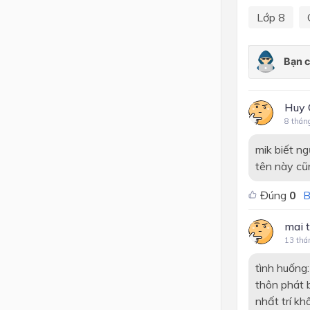
Lớp 8
Huy 
8 thán
mik biết ng
tên này cũ
Đúng
0
B
mai t
13 thá
tình huống:
thôn phát b
nhất trí khô