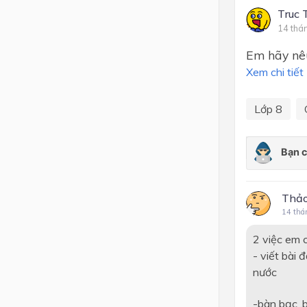
Truc 
14 thá
Em hãy nêu
Xem chi tiết
Lớp 8
Thả
14 thá
2 việc em c
- viết bài 
nước
-bàn bạc ,b