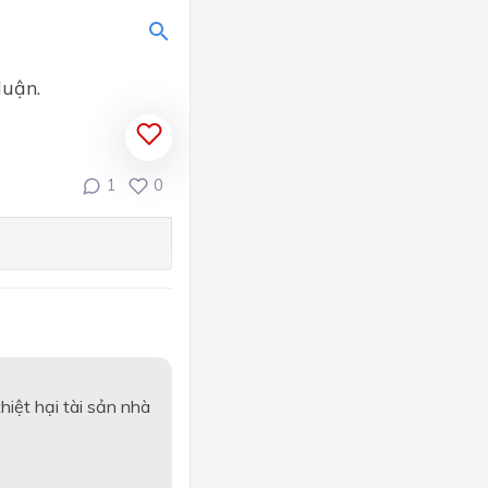
luận.
1
0
hiệt hại tài sản nhà