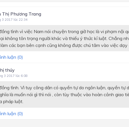
 Thị Phương Trang
g 3 2017 lúc 22:34
ồng tình vì việc Nam nói chuyện trong giờ học là vi phạm nội q
 tại không tôn trọng người khác và thiếu ý thức kỉ luật. Chẳng
 làm các bạn bên cạnh cũng không được chú tâm vào việc dạy 
ình luận (
0
)
hị thúy
ng 3 2017 lúc 6:08
ồng tình. Vì tuy công dân có quyền tự do ngôn luận, quyền tự 
hĩa là muốn nói gì thì nói , còn tùy thuộc vào hoàn cảnh giao t
a pháp luật.
ình luận (
0
)