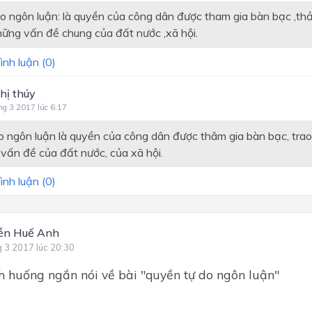
o ngôn luận: là quyền của công dân được tham gia bàn bạc ,th
hững vấn đề chung của đất nước ,xã hội.
ình luận (
0
)
hị thúy
ng 3 2017 lúc 6:17
o ngôn luận là quyền của công dân được thâm gia bàn bạc, trao
vấn đề của đất nước, của xã hội.
ình luận (
0
)
ễn Huế Anh
g 3 2017 lúc 20:30
h huống ngắn nói về bài "quyền tự do ngôn luận"