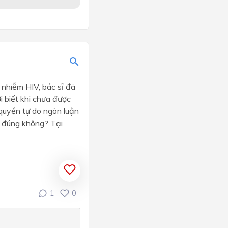
nhiễm HIV, bác sĩ đã
 biết khi chưa được
 quyền tự do ngôn luận
ó đúng không? Tại
1
0