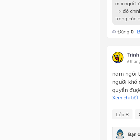
mọi người 
=> đó chín
trong các c
Đúng
0
B
Trinh
9 thán
nam ngồi t
người khó 
quyền được
Xem chi tiết
Lớp 8