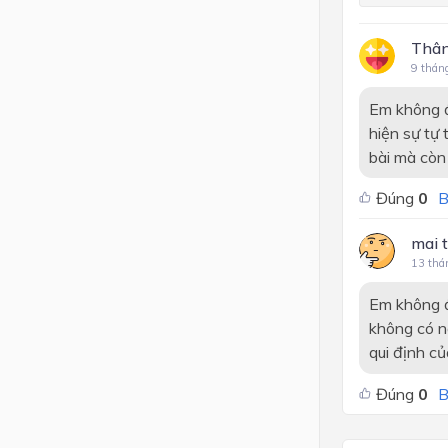
Thân
9 thán
Em không đ
hiện sự tự
bài mà còn
Đúng
0
B
mai t
13 thá
Em không đ
không có ng
qui định củ
Đúng
0
B