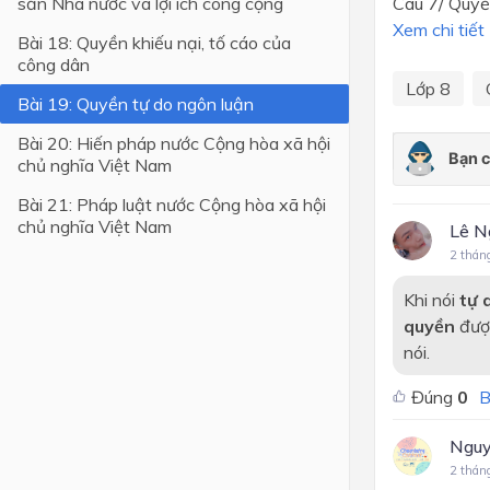
sản Nhà nước và lợi ích công cộng
Câu 7/ Quyền
Xem chi tiết
Lớp 4
Bài 18: Quyền khiếu nại, tố cáo của
công dân
Lớp 3
Lớp 8
Bài 19: Quyền tự do ngôn luận
Lớp 2
Bài 20: Hiến pháp nước Cộng hòa xã hội
Lớp 1
chủ nghĩa Việt Nam
Bài 21: Pháp luật nước Cộng hòa xã hội
chủ nghĩa Việt Nam
Lê N
2 thán
Khi nói
tự 
quyền
được
nói.
Đúng
0
B
Nguy
2 thán