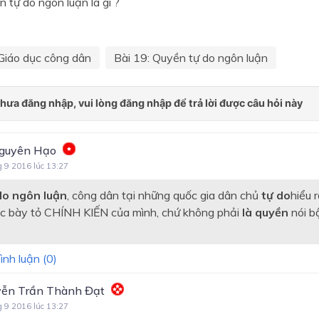
 tự do ngôn luận là gì ?
Giáo dục công dân
Bài 19: Quyền tự do ngôn luận
guyên Hạo
g 9 2016 lúc 13:27
do ngôn luận
, công dân tại những quốc gia dân chủ
tự do
hiểu 
 bày tỏ CHÍNH KIẾN của mình, chứ không phải
là quyền
nói b
ình luận (
0
)
ễn Trần Thành Đạt
g 9 2016 lúc 13:27