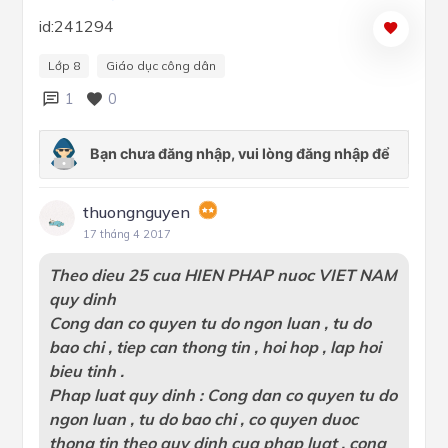
id:241294
Lớp 8
Giáo dục công dân
1
0
thuongnguyen
17 tháng 4 2017
Theo dieu 25 cua HIEN PHAP nuoc VIET NAM
quy dinh
Cong dan co quyen tu do ngon luan , tu do
bao chi , tiep can thong tin , hoi hop , lap hoi
bieu tinh .
Phap luat quy dinh : Cong dan co quyen tu do
ngon luan , tu do bao chi , co quyen duoc
thong tin theo quy dinh cua phap luat , cong