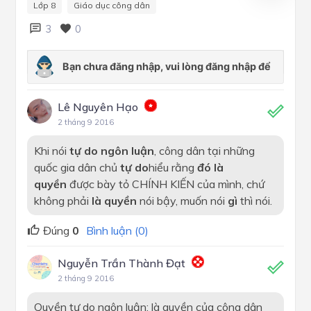
Lớp 8
Giáo dục công dân
3
0
Lê Nguyên Hạo
2 tháng 9 2016
Khi nói
tự do ngôn luận
, công dân tại những
quốc gia dân chủ
tự do
hiểu rằng
đó là
quyền
được bày tỏ CHÍNH KIẾN của mình, chứ
không phải
là quyền
nói bậy, muốn nói
gì
thì nói.
Đúng
0
Bình luận (0)
Nguyễn Trần Thành Đạt
2 tháng 9 2016
Quyền tự do ngôn luận: là quyền của công dân