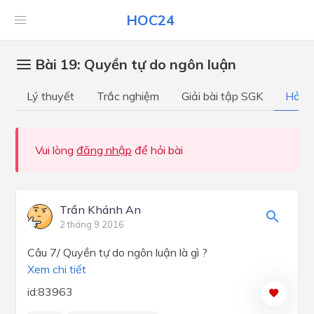
HOC24
Bài 19: Quyền tự do ngôn luận
Lý thuyết
Trắc nghiệm
Giải bài tập SGK
Hỏi đ
Vui lòng
đăng nhập
để hỏi bài
Trần Khánh An
2 tháng 9 2016
Câu 7/ Quyền tự do ngôn luận là gì ?
Xem chi tiết
id:83963