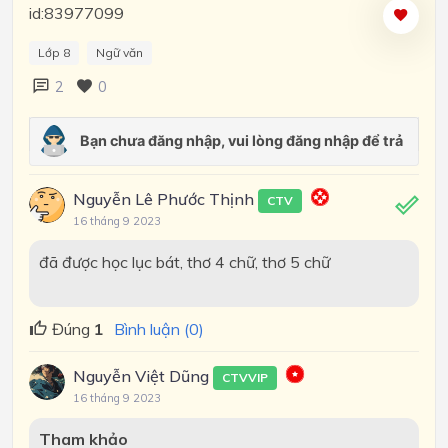
id:83977099
Lớp 8
Ngữ văn
2
0
Nguyễn Lê Phước Thịnh
CTV
16 tháng 9 2023
đã được học lục bát, thơ 4 chữ, thơ 5 chữ
Đúng
1
Bình luận (0)
Nguyễn Việt Dũng
CTVVIP
16 tháng 9 2023
Tham khảo