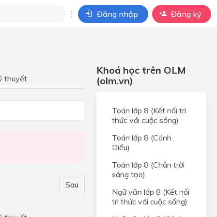
Đăng nhập
Đăng ký
i
ho câu hỏi của
Khoá học trên OLM
BÀI HỌC
ý thuyết
(olm.vn)
Toán lớp 8 (Kết nối tri
thức với cuộc sống)
Toán lớp 8 (Cánh
i
Diều)
Toán lớp 8 (Chân trời
sáng tạo)
Sau
Ngữ văn lớp 8 (Kết nối
tri thức với cuộc sống)