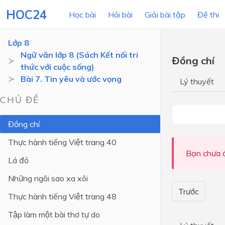
HOC24
Học bài
Hỏi bài
Giải bài tập
Đề thi
Lớp 8
Ngữ văn lớp 8 (Sách Kết nối tri
Đồng chí
thức với cuộc sống)
LỚP HỌC
MÔN
Bài 7. Tin yêu và ước vọng
Lý thuyết
Lớp 12
CHỦ ĐỀ
Lớp 11
Đồng chí
Lớp 10
Thực hành tiếng Việt trang 40
Lớp 9
Bạn chưa đ
Lá đỏ
Lớp 8
Những ngôi sao xa xôi
Lớp 7
Trước
Thực hành tiếng Việt trang 48
Lớp 6
Tập làm một bài thơ tự do
Lớp 5