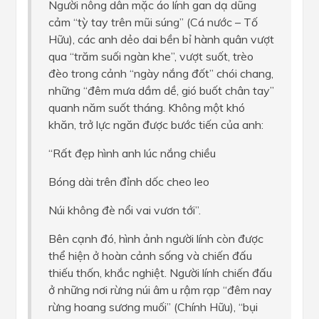
Người nông dân mặc áo lính gan dạ dũng
cảm “tỳ tay trên mũi súng” (Cá nước – Tố
Hữu), các anh dẻo dai bền bỉ hành quân vượt
qua “trăm suối ngàn khe”, vượt suốt, trèo
đèo trong cảnh “ngày nắng đốt” chói chang,
những “đêm mưa dầm dề, gió buốt chân tay”
quanh năm suốt tháng. Không một khó
khăn, trở lực ngăn được bước tiến của anh:
“Rất đẹp hình anh lúc nắng chiều
Bóng dài trên đỉnh dốc cheo leo
Núi không đè nổi vai vươn tới”.
Bên cạnh đó, hình ảnh người lính còn được
thể hiện ở hoàn cảnh sống và chiến đấu
thiếu thốn, khắc nghiệt. Người lính chiến đấu
ở những nơi rừng núi âm u rậm rạp “đêm nay
rừng hoang sương muối” (Chính Hữu), “bụi