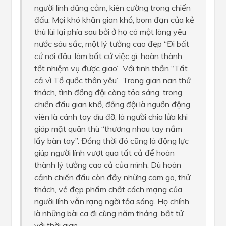
người lính dũng cảm, kiên cường trong chiến
đấu. Mọi khó khăn gian khổ, bom đạn của kẻ
thù lùi lại phía sau bởi ở họ có một lòng yêu
nước sâu sắc, một lý tưởng cao đẹp “Đi bất
cứ nơi đâu, làm bất cứ việc gì, hoàn thành
tốt nhiệm vụ được giao”. Với tinh thần “Tất
cả vì Tổ quốc thân yêu”. Trong gian nan thử
thách, tình đồng đội càng tỏa sáng, trong
chiến đấu gian khổ, đồng đội là nguồn động
viên là cánh tay dìu đỡ, là người chia lửa khi
giáp mặt quân thù “thương nhau tay nắm
lấy bàn tay”. Đồng thời đó cũng là động lực
giúp người lính vượt qua tất cả để hoàn
thành lý tưởng cao cả của mình. Dù hoàn
cảnh chiến đấu còn đầy những cam go, thử
thách, vẻ đẹp phẩm chất cách mạng của
người lính vẫn rạng ngời tỏa sáng. Họ chính
là những bài ca đi cùng năm tháng, bất tử
với thời gian.