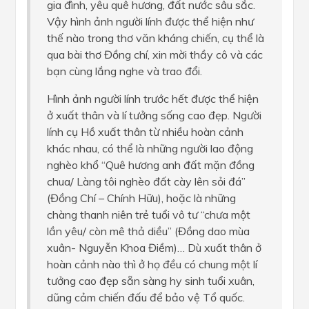
gia đình, yêu quê hương, đất nước sâu sắc.
Vậy hình ảnh người lính được thể hiện như
thế nào trong thơ văn kháng chiến, cụ thể là
qua bài thơ Đồng chí, xin mời thầy cô và các
bạn cùng lắng nghe và trao đổi.
Hình ảnh người lính trước hết được thể hiện
ở xuất thân và lí tưởng sống cao đẹp. Người
lính cụ Hồ xuất thân từ nhiều hoàn cảnh
khác nhau, có thể là những người lao động
nghèo khổ “Quê hương anh đất mặn đồng
chua/ Làng tôi nghèo đất cày lên sỏi đá”
(Đồng Chí – Chính Hữu), hoặc là những
chàng thanh niên trẻ tuổi vô tư “chưa một
lần yêu/ còn mê thả diều” (Đồng dao mùa
xuân- Nguyễn Khoa Điềm)… Dù xuất thân ở
hoàn cảnh nào thì ở họ đều có chung một lí
tưởng cao đẹp sẵn sàng hy sinh tuổi xuân,
dũng cảm chiến đấu để bảo vệ Tổ quốc.