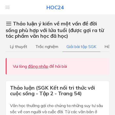
HOC24
Thảo luận ý kiến về một vấn đề đời
sống phù hợp với lứa tuổi (được gợi ra từ
tác phẩm văn học đã học)
Lý thuyết
Trắc nghiệm
Giải bài tập SGK
Hỏi đ
Vui lòng
đăng nhập
để hỏi bài
Thảo luận (SGK Kết nối tri thức với
cuộc sống - Tập 2 - Trang 54)
Văn học thường gợi cho chúng ta những suy tư sâu
sắc về con người và cuộc đời. Từ các văn bản ở