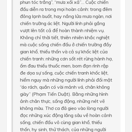
phun tóc trắng”, “mưa xối xả”… Cuộc chiến
đấu diễn ra trong mọi hoàn cảnh: trong đêm
đông lạnh buốt, hay nắng lửa mưa ngàn, nơi
chiến trường ác liệt. Người lính phải gắng
vượt lên tất cả để hoàn thành nhiệm vụ.
Không chỉ thời tiết, thiên nhiên khắc nghiệt
mà cuộc sống chiến đấu ở chiến trường đầy
gian khổ, thiếu thốn và cả sự khốc liệt của
chiến tranh: những cơn sốt rét rừng hành hạ,
ốm đau thiếu thuốc men, bom đạn rình rập
đe dọa sự sống, cuộc chiến tranh khốc liệt,
hiểm nguy mà những người lính phải đối mặt
“áo rách, quần có vài mảnh vá, chân không
giày” (Phạm Tiến Duật). Bằng những hình
ảnh chân thực, sống động, những nét vẽ
không màu. Thơ ca đã gieo vào lòng người
đọc những xúc động lắng sâu về hoàn cảnh
sống, chiến đấu vô cùng gian khổ, thiếu
thốn, hy sinh, thử thách, của những người