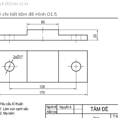
g 8 2023 lúc 12:24
Cơ khí
 chi tiết tấm đế Hình O1.5
CHƯƠNG II. : CƠ KHÍ
Chủ đề 2: Cơ khí
Kĩ thuật điện
CHƯƠNG III. : AN TOÀN ĐI
Bài 17: Các bước thiết kế kĩ
Ôn tập cuối năm
CHƯƠNG IV. : KĨ THUẬT Đ
Chủ đề 3: An toàn điện
CHƯƠNG V. : THIẾT KẾ KĨ
THUẬT
Chủ đề 4: Kĩ thuật điện
Chủ đề 5: Thiết kế kĩ thuật