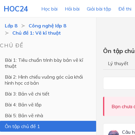
HOC24
Học bài
Hỏi bài
Giải bài tập
Đề thi
Lớp 8
Công nghệ lớp 8
Chủ đề 1: Vẽ kĩ thuật
LỚP HỌC
MÔN
CHỦ ĐỀ
Ôn tập chủ
Lớp 12
Bài 1: Tiêu chuẩn trình bày bản vẽ kĩ
Lý thuyết
thuật
Lớp 11
Bài 2: Hình chiếu vuông góc của khối
Lớp 10
hình học cơ bản
Lớp 9
Bài 3: Bản vẽ chi tiết
Lớp 8
Bài 4: Bản vẽ lắp
Bạn chưa đ
Lớp 7
Bài 5: Bản vẽ nhà
Lớp 6
Ôn tập chủ đề 1
Câu h
Lớp 5