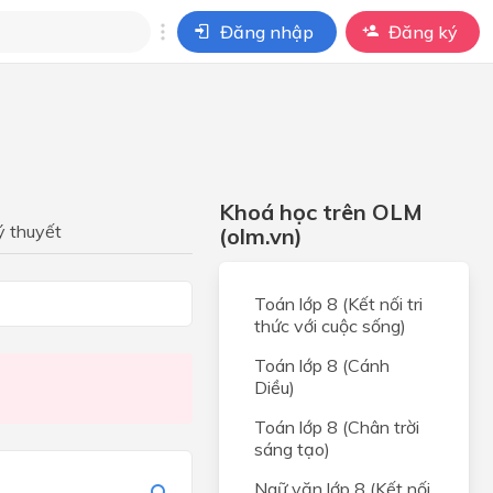
Đăng nhập
Đăng ký
i
ho câu hỏi của
BÀI HỌC
Khoá học trên OLM
ý thuyết
(olm.vn)
N
Toán lớp 8 (Kết nối tri
thức với cuộc sống)
Toán lớp 8 (Cánh
Diều)
Toán lớp 8 (Chân trời
sáng tạo)
Ngữ văn lớp 8 (Kết nối