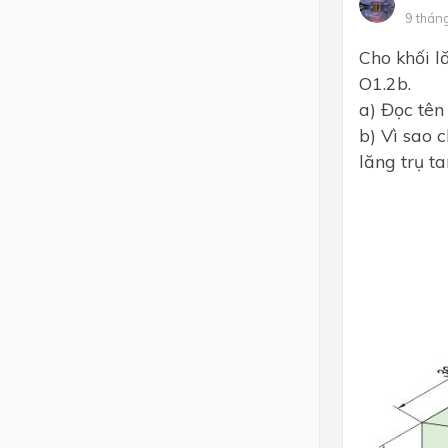
9 thán
Cho khối l
O1.2b.
a) Đọc tên
b) Vì sao 
lăng trụ t