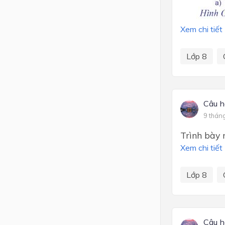
Xem chi tiết
Lớp 8
Câu h
9 thán
Trình bày 
Xem chi tiết
Lớp 8
Câu h