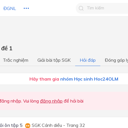
ĐGNL
Tìm kiếm câu trả lờ
Tìm kiếm câu trả lời c
 HỌC
CHỦ ĐỀ / CHƯƠNG
bạn
 đề 1
CHƯƠNG 1. VẼ KĨ THUẬT
Trắc nghiệm
Giải bài tập SGK
Hỏi đáp
Đóng góp l
CHƯƠNG 2: CƠ KHÍ
CHƯƠNG 3: KĨ THUẬT ĐIỆ
Hãy tham gia
nhóm Học sinh Hoc24OLM
CHƯƠNG 4: THIẾT KẾ KĨ
THUẬT
ăng nhập. Vui lòng
đăng nhập
để hỏi bài
Vẽ kĩ thuật
CHƯƠNG I. : VẼ KĨ THUẬT
Chủ đề 1: Vẽ kĩ thuật
ỏi ôn tập 5
SGK Cánh diều - Trang 32