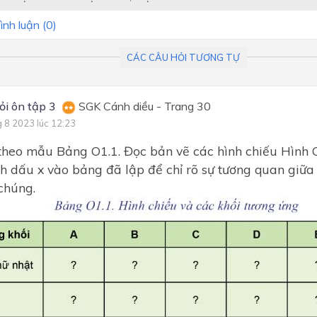
ình luận (
0
)
CÁC CÂU HỎI TƯƠNG TỰ
ỏi ôn tập 3
SGK Cánh diều - Trang 30
g 8 2023 lúc 12:23
heo mẫu Bảng O1.1. Đọc bản vẽ các hình chiếu Hình 
h dấu x vào bảng đã lập để chỉ rõ sự tương quan giữa 
chúng.