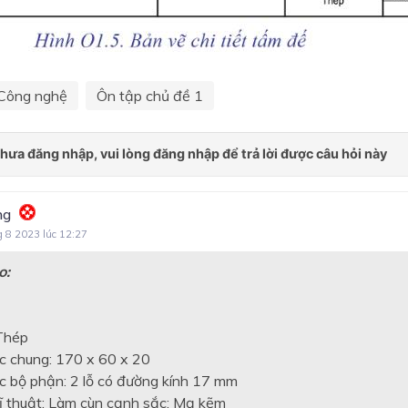
Công nghệ
Ôn tập chủ đề 1
ng
g 8 2023 lúc 12:27
o:
 Thép
ớc chung: 170 x 60 x 20
ớc bộ phận: 2 lỗ có đường kính 17 mm
kĩ thuật: Làm cùn cạnh sắc; Mạ kẽm