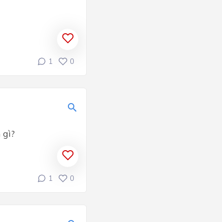
1
0
 gì?
1
0