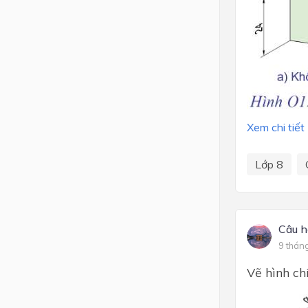
Xem chi tiết
Lớp 8
Câu h
9 thán
Vẽ hình ch