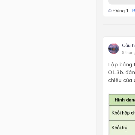
Đúng
1
B
Câu h
9 thán
Lập bảng t
O1.3b. đán
chiếu của 