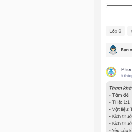
Lớp 8
Pho
9 thán
Tham khả
- Tấm đế
- Tỉ lệ: 1:1
- Vật liệu:
- Kích thư
- Kích thư
- Yêu cầu 