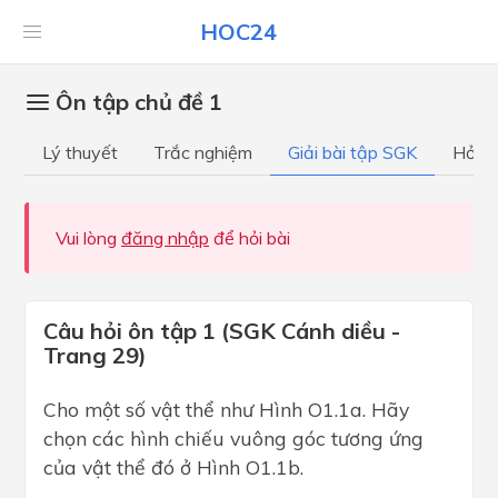
HOC24
Ôn tập chủ đề 1
Lý thuyết
Trắc nghiệm
Giải bài tập SGK
Hỏi đ
Vui lòng
đăng nhập
để hỏi bài
Câu hỏi ôn tập 1 (SGK Cánh diều -
Trang 29)
Cho một số vật thể như Hình O1.1a. Hãy
chọn các hình chiếu vuông góc tương ứng
của vật thể đó ở Hình O1.1b.