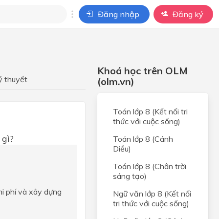
Đăng nhập
Đăng ký
i
ho câu hỏi của
Khoá học trên OLM
BÀI HỌC
ý thuyết
(olm.vn)
Toán lớp 8 (Kết nối tri
thức với cuộc sống)
 gì?
Toán lớp 8 (Cánh
Diều)
Toán lớp 8 (Chân trời
sáng tạo)
hi phí và xây dựng
Ngữ văn lớp 8 (Kết nối
tri thức với cuộc sống)