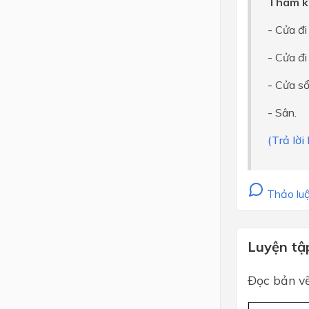
Tham k
- Cửa đ
- Cửa đi
- Cửa sổ
- Sân.
(Trả lời
Thảo luậ
Luyện tậ
Đọc bản vẽ