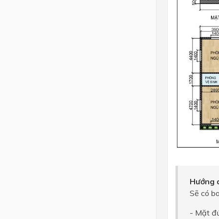
Hướng d
Sẽ có ba
- Mặt đ