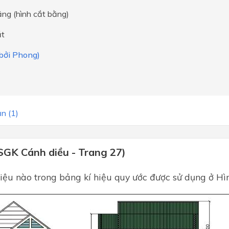
ng (hình cắt bằng)
ắt
 bởi Phong)
n (1)
SGK Cánh diều - Trang 27)
iệu nào trong bảng kí hiệu quy ước được sử dụng ở Hì