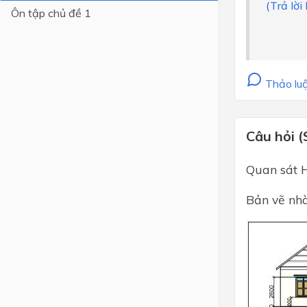
(Trả lời
Ôn tập chủ đề 1
Lớp 4
Lớp 3
Lớp 2
Thảo luậ
Lớp 1
Câu hỏi (
Quan sát H
Bản vẽ nhà