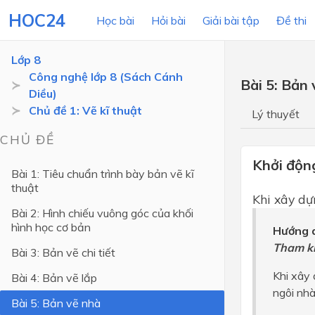
HOC24
Học bài
Hỏi bài
Giải bài tập
Đề thi
Lớp 8
Công nghệ lớp 8 (Sách Cánh
Bài 5: Bản
Diều)
LỚP HỌC
MÔN
Chủ đề 1: Vẽ kĩ thuật
Lý thuyết
Lớp 12
CHỦ ĐỀ
Lớp 11
Khởi độn
Bài 1: Tiêu chuẩn trình bày bản vẽ kĩ
thuật
Lớp 10
Khi xây dự
Bài 2: Hình chiếu vuông góc của khối
Lớp 9
hình học cơ bản
Hướng d
Lớp 8
Tham k
Bài 3: Bản vẽ chi tiết
Lớp 7
Khi xây 
Bài 4: Bản vẽ lắp
Lớp 6
ngôi nh
Bài 5: Bản vẽ nhà
Lớp 5