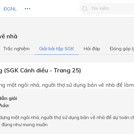
ĐGNL
Tìm kiếm câu trả lờ
 vẽ nhà
Tìm kiếm câu trả lời c
 HỌC
CHỦ ĐỀ / CHƯƠNG
bạn
Trắc nghiệm
Giải bài tập SGK
Hỏi đáp
Đóng góp l
g (SGK Cánh diều - Trang 25)
ng một ngôi nhà, người thợ sử dụng bản vẽ nhà để làm
ẫn giải
hảo:
dựng một ngôi nhà, người thợ sử dụng bản vẽ nhà để dự toán c
à đúng như mong muốn