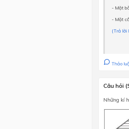
- Mặt bằ
- Mặt c
(Trả lời
Thảo luậ
Câu hỏi (
Những kí h