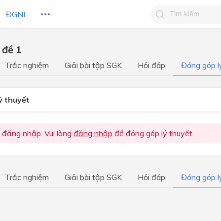
ĐGNL
 đề 1
Tìm kiếm câu 
Trắc nghiệm
Giải bài tập SGK
Hỏi đáp
Đóng góp l
Tìm kiếm câu tr
 HỌC
CHỦ ĐỀ / CHƯƠNG
bạn
ý thuyết
 đăng nhập. Vui lòng
đăng nhập
để đóng góp lý thuyết.
Trắc nghiệm
Giải bài tập SGK
Hỏi đáp
Đóng góp l