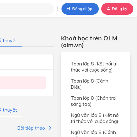
Đăng nhập
Đăng ký
trả lời
Khoá học trên OLM
ý thuyết
ả lời cho câu hỏi của
(olm.vn)
BÀI HỌC
Toán lớp 8 (Kết nối tri
thức với cuộc sống)
Toán lớp 8 (Cánh
Diều)
Toán lớp 8 (Chân trời
sáng tạo)
ý thuyết
Ngữ văn lớp 8 (Kết nối
tri thức với cuộc sống)
Bài tiếp theo
Ngữ văn lớp 8 (Cánh