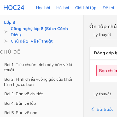
HOC24
Học bài
Hỏi bài
Giải bài tập
Đề thi
Lớp 8
Ôn tập chủ
Công nghệ lớp 8 (Sách Cánh
Lý thuyết
Diều)
LỚP HỌC
MÔN
Chủ đề 1: Vẽ kĩ thuật
Lớp 12
CHỦ ĐỀ
Đóng góp l
Lớp 11
Bài 1: Tiêu chuẩn trình bày bản vẽ kĩ
thuật
Lớp 10
Bạn chưa
Bài 2: Hình chiếu vuông góc của khối
Lớp 9
hình học cơ bản
Lớp 8
Bài 3: Bản vẽ chi tiết
Lý thuyết
Lớp 7
Bài 4: Bản vẽ lắp
Lớp 6
Bài trước
Bài 5: Bản vẽ nhà
Lớp 5