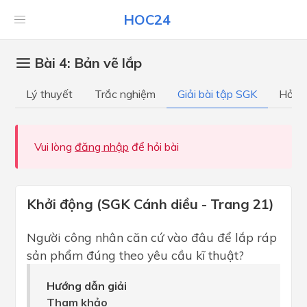
HOC24
Bài 4: Bản vẽ lắp
Lý thuyết
Trắc nghiệm
Giải bài tập SGK
Hỏi đ
Vui lòng
đăng nhập
để hỏi bài
Khởi động (SGK Cánh diều - Trang 21)
Người công nhân căn cứ vào đâu để lắp ráp
sản phẩm đúng theo yêu cầu kĩ thuật?
Hướng dẫn giải
Tham khảo