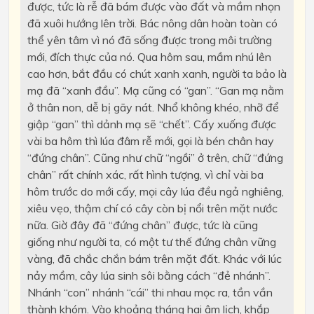
được, tức là rễ đã bám được vào đất và mầm nhọn
đã xuôi hướng lên trời. Bác nông dân hoàn toàn có
thể yên tâm vì nó đã sống được trong môi trường
mới, đích thực của nó. Qua hôm sau, mầm nhú lên
cao hơn, bắt đầu có chút xanh xanh, người ta bảo là
mạ đã “xanh đầu”. Mạ cũng có “gan”. “Gan mạ nằm
ở thân non, dễ bị gãy nát. Nhổ không khéo, nhỡ để
giập “gan” thì dảnh mạ sẽ “chết”. Cấy xuống được
vài ba hôm thì lúa đâm rễ mới, gọi là bén chân hay
“đứng chân”. Cũng như chữ “ngồi” ở trên, chữ “đứng
chân” rất chính xác, rất hình tượng, vì chỉ vài ba
hôm trước do mới cấy, mọi cây lúa đều ngả nghiêng,
xiêu vẹo, thậm chí có cây còn bị nổi trên mặt nước
nữa. Giờ đây đã “đứng chân” được, tức là cũng
giống như người ta, có một tư thế đứng chân vững
vàng, đã chắc chắn bám trên mặt đất. Khác với lúc
nảy mầm, cây lúa sinh sôi bằng cách “đẻ nhánh”.
Nhánh “con” nhánh “cái” thi nhau mọc ra, tần vần
thành khóm. Vào khoảng tháng hai âm lịch, khắp