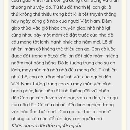
của người Việt Nam, con gà đáng trân trọng và thân
thương như vậy đó. Từ lâu đã thành lệ, con gà là
thứ không thể thiếu trong bất kì lễ tết truyền thống
hay ngày cúng giỗ nào của người Việt Nam. Đêm
giao thừa, vào giờ khắc chuyển giao, nhà nhà lại
cùng nhau bày một mâm cỗ đặt trước cửa nhà để
cầu mong tốt lành, hạnh phúc cho năm mới. Lẽ dĩ
nhiên, mâm cỗ không thể thiếu con gà. Con gà luộc
được đặt trong một,cái đĩa lớn đặt giữa mâm, miệng
ngậm một bông hồng. Đó là tượng trưng cho sự an
lành, may mắn mà nhà nhà đều mong đợi. Tự nhiên
như thế, con gà trống như linh vật của người dân
Việt Nam, tượng trưng cho sự may mắn yên bình,
hạnh phúc, luôn luôn rất linh thiêng đối với nhân
dân.Con gà còn đi vào văn học, vào ca dao, tục ngữ
của dân tộc. Có câu chỉ nói đến kinh nghiệm trong
văn hóa ẩm thực như: “Con gà cục tác lá chanh”
nhưng có câu còn để răn dạy con người như:
Khôn ngoan đối đáp người ngoài