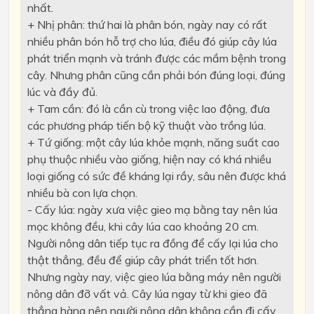
nhất.
+ Nhị phân: thứ hai là phân bón, ngày nay có rất
nhiều phân bón hỗ trợ cho lúa, điều đó giúp cây lúa
phát triển mạnh và tránh được các mầm bệnh trong
cây. Nhưng phân cũng cần phải bón đúng loại, đúng
lúc và đầy đủ.
+ Tam cần: đó là cần cù trong việc lao động, đưa
các phương pháp tiến bộ kỹ thuật vào trồng lúa.
+ Tứ giống: một cây lúa khỏe mạnh, năng suất cao
phụ thuộc nhiều vào giống, hiện nay có khá nhiều
loại giống có sức đề kháng lại rầy, sâu nên được khá
nhiều bà con lựa chọn.
- Cấy lúa: ngày xưa việc gieo mạ bằng tay nên lúa
mọc không đều, khi cây lúa cao khoảng 20 cm.
Người nông dân tiếp tục ra đồng để cấy lại lúa cho
thật thẳng, đều để giúp cây phát triển tốt hơn.
Nhưng ngày nay, việc gieo lúa bằng máy nên người
nông dân đỡ vất vả. Cây lúa ngay từ khi gieo đã
thẳng hàng nên người nông dân không cần đi cấy