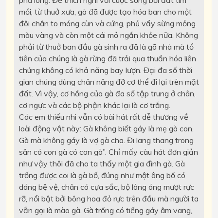
phủ lông. Để thích nghi với cuộc sống bới đất tìm
mồi, từ thuở xưa, gà đã được tạo hóa ban cho một
đôi chân to móng cùn và cứng, phủ vẩy sừng mỏng
màu vàng và còn một cái mỏ ngắn khỏe nữa. Không
phải từ thuở ban đầu gà sinh ra đã là gã nhà mà tổ
tiên của chúng là gà rừng đã trải qua thuần hóa liên
chúng không có khả năng bay lượn. Đại đa số thời
gian chúng dùng chân nâng đỡ cơ thể đi lại trên mặt
đất. Vì vậy, cơ hồng của gà đa số tập trung ở chân,
cơ ngực và các bộ phận khác lại là cơ trắng.
Các em thiếu nhi vẫn có bài hát rất dễ thương về
loài động vật này: Gà không biết gáy là mẹ gà con.
Gà mà không gáy là vợ gà cha. Đi lang thang trong
sân có con gà có con gà”. Chỉ mấy càu hát đơn giản
như vậy thôi đã cho ta thấy một gia đình gà. Gà
trống được coi là gà bố, đúng như một ông bố có
dáng bệ vệ, chân có cựa sắc, bộ lông óng mượt rực
rỡ, nổi bật bởi bông hoa đỏ rực trên đầu mà người ta
vẫn gọi là mào gà. Gà trống có tiếng gáy âm vang,