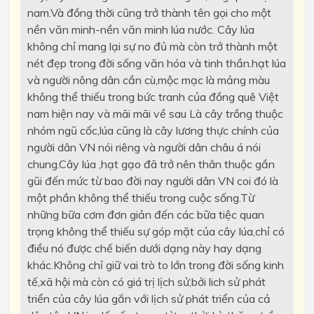
nam.Và đồng thời cũng trở thành tên gọi cho một
nền văn minh-nền văn minh lúa nước. Cây lúa
không chỉ mang lại sự no đủ mà còn trở thành một
nét đẹp trong đời sống văn hóa và tinh thần.hạt lúa
và người nông dân cần cù,mộc mạc là mảng màu
không thể thiếu trong bức tranh của đồng quê Việt
nam hiện nay và mãi mãi về sau Là cây trồng thuộc
nhóm ngũ cốc,lúa cũng là cây lương thực chính của
người dân VN nói riêng và người dân châu á nói
chung.Cây lúa ,hạt gạo đã trở nên thân thuộc gần
gũi đến mức từ bao đời nay người dân VN coi đó là
một phần không thể thiếu trong cuộc sống.Từ
những bữa cơm đơn giản đến các bữa tiệc quan
trọng không thể thiếu sự góp mặt của cây lúa,chỉ có
điều nó được chế biến dưới dạng này hay dạng
khác.Không chỉ giữ vai trò to lớn trong đời sống kinh
tế,xã hội mà còn có giá trị lịch sử,bởi lich sử phát
triển của cây lúa gắn với lịch sử phát triển của cả