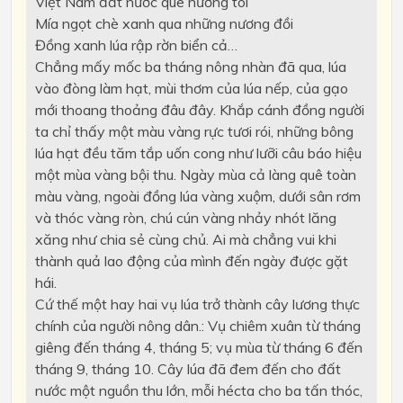
Việt Nam đất nước quê hương tôi
Mía ngọt chè xanh qua những nương đồi
Đồng xanh lúa rập rờn biển cả…
Chẳng mấy mốc ba tháng nông nhàn đã qua, lúa
vào đòng làm hạt, mùi thơm của lúa nếp, của gạo
mới thoang thoảng đâu đây. Khắp cánh đồng người
ta chỉ thấy một màu vàng rực tươi rói, những bông
lúa hạt đều tăm tắp uốn cong như lưỡi câu báo hiệu
một mùa vàng bội thu. Ngày mùa cả làng quê toàn
màu vàng, ngoài đồng lúa vàng xuộm, dưới sân rơm
và thóc vàng ròn, chú cún vàng nhảy nhót lăng
xăng như chia sẻ cùng chủ. Ai mà chẳng vui khi
thành quả lao động của mình đến ngày được gặt
hái.
Cứ thế một hay hai vụ lúa trở thành cây lương thực
chính của người nông dân.: Vụ chiêm xuân từ tháng
giêng đến tháng 4, tháng 5; vụ mùa từ tháng 6 đến
tháng 9, tháng 10. Cây lúa đã đem đến cho đất
nước một nguồn thu lớn, mỗi hécta cho ba tấn thóc,