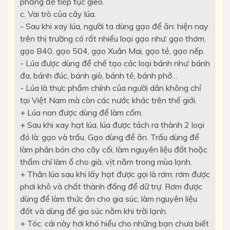
phẳng để tiếp tục gieo.
c. Vai trò của cây lúa.
- Sau khi xay lúa, người ta dùng gạo để ăn: hiện nay
trên thị trường có rất nhiều loại gạo như: gạo thơm,
gạo B40, gạo 504, gạo Xuân Mai, gạo tẻ, gạo nếp.
- Lúa được dùng để chế tạo các loại bánh như: bánh
đa, bánh đúc, bánh giò, bánh tẻ, bánh phở…
- Lúa là thực phẩm chính của người dân không chỉ
tại Việt Nam mà còn các nước khác trên thế giới.
+ Lúa non được dùng để làm cốm.
+ Sau khi xay hạt lúa, lúa được tách ra thành 2 loại
đó là: gạo và trấu. Gạo dùng để ăn. Trấu dùng để
làm phân bón cho cây cối, làm nguyên liệu đốt hoặc
thẩm chí làm ổ cho già, vịt nằm trong mùa lạnh.
+ Thân lúa sau khi lấy hạt được gọi là rơm: rơm được
phơi khô và chất thành đống để dữ trự. Rơm được
dùng để làm thức ăn cho gia súc, làm nguyên liệu
đốt và dùng để gia súc nằm khi trời lạnh.
+ Tóc: cái này hơi khó hiểu cho những bạn chưa biết