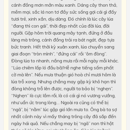
cánh đồng mơn mởn màu xanh. Dáng cây thon thả,
mềm mại, sắc lá non tơ đầy sức sống gợi cái gì đấy
tươi trẻ, xinh xắn, dịu dàng. Đó chính là lúc cây lúa
“đang thì con gái”, thời đẹp nhất của đời lúa, đời
người. Gặp hôm trời quang mây tạnh, đứng ở đầu
làng mà trông, cánh đồng trải ra bát ngát, đẹp tựa
bức tranh. Hết thời kỳ xuân xanh, lúa chuyển sang
giai đoạn “tròn mình”, “đứng cái” rồi “ôm đòng”.
Đòng lúa to nhanh, nắng mưa rồi mỗi ngày mỗi khác.
“Lúa chiêm lấp ló đầu bờ/Hễ nghe tiếng sấm phất
cờ mà lên”. Nếu mưa thuận gió hoà chỉ mươi hôm là
lúa trỗ xong. Nhưng chẳng may gặp kỳ khô hạn thì
đòng không trỗ lên được, người ta bảo bị “nghẹn”.
“Nghẹn” là cực lắm rồi, là có cái gì nó vương vướng,
như uẩn ức trong lòng… Ngoài ra cũng có thể bị
“ngã”, bị “nằm” lúc gặp gió lớn mưa to. Ông bà ta sợ
nhất cảnh này vì mấy tháng trông cây đã sắp đến
ngày hái quả. Nếu chẳng may bị “ngã” non thì hột