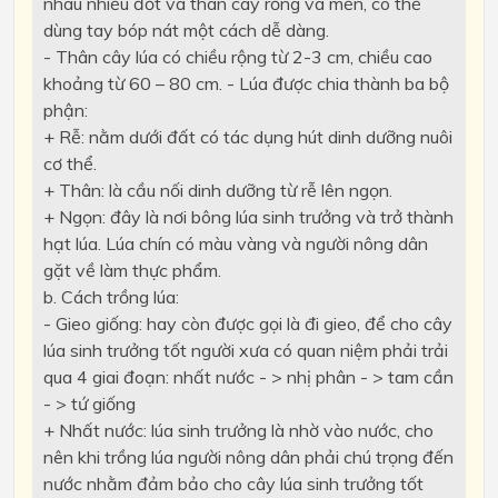
nhau nhiều đốt và thân cây rỗng và mền, có thể
dùng tay bóp nát một cách dễ dàng.
- Thân cây lúa có chiều rộng từ 2-3 cm, chiều cao
khoảng từ 60 – 80 cm. - Lúa được chia thành ba bộ
phận:
+ Rễ: nằm dưới đất có tác dụng hút dinh dưỡng nuôi
cơ thể.
+ Thân: là cầu nối dinh dưỡng từ rễ lên ngọn.
+ Ngọn: đây là nơi bông lúa sinh trưởng và trở thành
hạt lúa. Lúa chín có màu vàng và người nông dân
gặt về làm thực phẩm.
b. Cách trồng lúa:
- Gieo giống: hay còn được gọi là đi gieo, để cho cây
lúa sinh trưởng tốt người xưa có quan niệm phải trải
qua 4 giai đoạn: nhất nước - > nhị phân - > tam cần
- > tứ giống
+ Nhất nước: lúa sinh trưởng là nhờ vào nước, cho
nên khi trồng lúa người nông dân phải chú trọng đến
nước nhằm đảm bảo cho cây lúa sinh trưởng tốt