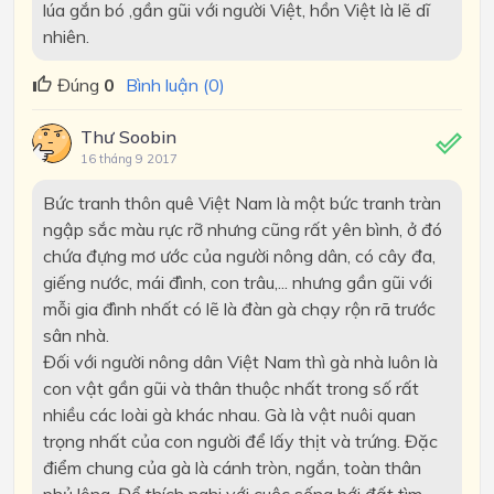
lúa gắn bó ,gần gũi với người Việt, hồn Việt là lẽ dĩ
nhiên.
Đúng
0
Bình luận (0)
Thư Soobin
16 tháng 9 2017
Bức tranh thôn quê Việt Nam là một bức tranh tràn
ngập sắc màu rực rỡ nhưng cũng rất yên bình, ở đó
chứa đựng mơ ước của người nông dân, có cây đa,
giếng nước, mái đình, con trâu,... nhưng gần gũi với
mỗi gia đình nhất có lẽ là đàn gà chạy rộn rã trước
sân nhà.
Đối với người nông dân Việt Nam thì gà nhà luôn là
con vật gần gũi và thân thuộc nhất trong số rất
nhiều các loài gà khác nhau. Gà là vật nuôi quan
trọng nhất của con người để lấy thịt và trứng. Đặc
điểm chung của gà là cánh tròn, ngắn, toàn thân