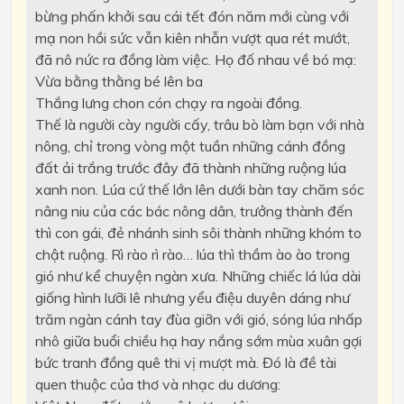
bừng phấn khởi sau cái tết đón năm mới cùng với
mạ non hồi sức vẫn kiên nhẫn vượt qua rét mướt,
đã nô nức ra đồng làm việc. Họ đố nhau về bó mạ:
Vừa bằng thằng bé lên ba
Thắng lưng chon cón chạy ra ngoài đồng.
Thế là người cày người cấy, trâu bò làm bạn với nhà
nông, chỉ trong vòng một tuần những cánh đồng
đất ải trắng trước đây đã thành những ruộng lúa
xanh non. Lúa cứ thế lớn lên dưới bàn tay chăm sóc
nâng niu của các bác nông dân, trưởng thành đến
thì con gái, đẻ nhánh sinh sôi thành những khóm to
chật ruộng. Rì rào rì rào… lúa thì thầm ào ào trong
gió như kể chuyện ngàn xưa. Những chiếc lá lúa dài
giống hình lưỡi lê nhưng yểu điệu duyên dáng như
trăm ngàn cánh tay đùa giỡn với gió, sóng lúa nhấp
nhô giữa buổi chiều hạ hay nắng sớm mùa xuân gợi
bức tranh đồng quê thi vị mượt mà. Đó là đề tài
quen thuộc của thơ và nhạc du dương: