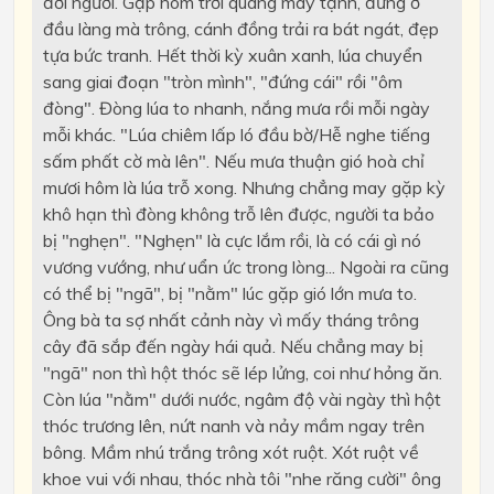
đời người. Gặp hôm trời quang mây tạnh, đứng ở
đầu làng mà trông, cánh đồng trải ra bát ngát, đẹp
tựa bức tranh. Hết thời kỳ xuân xanh, lúa chuyển
sang giai đoạn "tròn mình", "đứng cái" rồi "ôm
đòng". Đòng lúa to nhanh, nắng mưa rồi mỗi ngày
mỗi khác. "Lúa chiêm lấp ló đầu bờ/Hễ nghe tiếng
sấm phất cờ mà lên". Nếu mưa thuận gió hoà chỉ
mươi hôm là lúa trỗ xong. Nhưng chẳng may gặp kỳ
khô hạn thì đòng không trỗ lên được, người ta bảo
bị "nghẹn". "Nghẹn" là cực lắm rồi, là có cái gì nó
vương vướng, như uẩn ức trong lòng... Ngoài ra cũng
có thể bị "ngã", bị "nằm" lúc gặp gió lớn mưa to.
Ông bà ta sợ nhất cảnh này vì mấy tháng trông
cây đã sắp đến ngày hái quả. Nếu chẳng may bị
"ngã" non thì hột thóc sẽ lép lửng, coi như hỏng ăn.
Còn lúa "nằm" dưới nước, ngâm độ vài ngày thì hột
thóc trương lên, nứt nanh và nảy mầm ngay trên
bông. Mầm nhú trắng trông xót ruột. Xót ruột về
khoe vui với nhau, thóc nhà tôi "nhe răng cười" ông