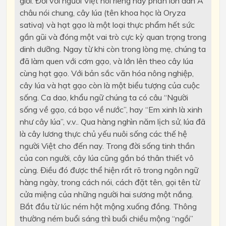
giới. Đối với người Việt nói riêng hay phần lớn dân Á
châu nói chung, cây lúa (tên khoa học là Oryza
sativa) và hạt gạo là một loại thực phẩm hết sức
gần gũi và đóng một vai trò cực kỳ quan trọng trong
dinh dưỡng. Ngay từ khi còn trong lòng mẹ, chúng ta
đã làm quen với cơm gạo, và lớn lên theo cây lúa
cùng hạt gạo. Với bản sắc văn hóa nông nghiệp,
cây lúa và hạt gạo còn là một biểu tượng của cuộc
sống. Ca dao, khẩu ngữ chúng ta có câu “Người
sống về gạo, cá bạo về nước”, hay “Em xinh là xinh
như cây lúa”, v.v.. Qua hàng nghìn năm lịch sử, lúa đã
là cây lương thực chủ yếu nuôi sống các thế hệ
người Việt cho đến nay. Trong đời sống tinh thần
của con người, cây lúa cũng gắn bó thân thiết vô
cùng. Điều đó được thể hiện rất rõ trong ngôn ngữ
hàng ngày, trong cách nói, cách đặt tên, gọi tên từ
cửa miệng của những người hai sương một nắng.
Bắt đầu từ lúc ném hột mộng xuống đồng. Thông
thường ném buổi sáng thì buổi chiều mộng “ngồi”