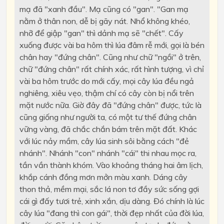
mạ đã "xanh đầu". Mạ cũng có "gan". "Gan mạ
nằm ở thân non, dễ bị gãy nát. Nhổ không khéo,
nhỡ để giập "gan" thì dảnh mạ sẽ "chết". Cấy
xuống được vài ba hôm thì lúa đâm rễ mới, gọi là bén
chân hay "đứng chân". Cũng như chữ "ngồi" ở trên,
chữ "đứng chân" rất chính xác, rất hình tượng, vì chỉ
vài ba hôm trước do mới cấy, mọi cây lúa đều ngả
nghiêng, xiêu vẹo, thậm chí có cây còn bị nổi trên
mặt nước nữa. Giờ đây đã "đứng chân" được, tức là
cũng giống như người ta, có một tư thế đứng chân
vững vàng, đã chắc chắn bám trên mặt đất. Khác
với lúc nảy mầm, cây lúa sinh sôi bằng cách "đẻ
nhánh". Nhánh "con" nhánh "cái" thi nhau mọc ra,
tần vần thành khóm. Vào khoảng tháng hai âm lịch,
khắp cánh đồng mơn mởn màu xanh. Dáng cây
thon thả, mềm mại, sắc lá non tơ đầy sức sống gợi
cái gì đấy tươi trẻ, xinh xắn, dịu dàng. Đó chính là lúc
cây lúa "đang thì con gái", thời đẹp nhất của đời lúa,