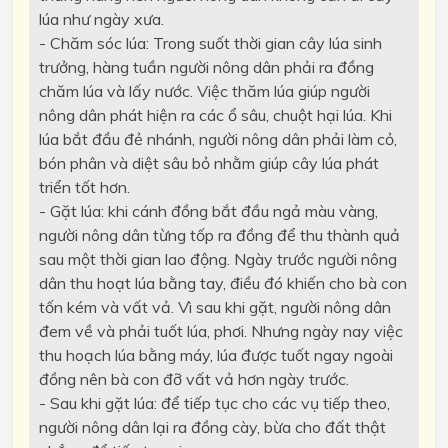
lúa như ngày xưa.
- Chăm sóc lúa: Trong suốt thời gian cây lúa sinh
trưởng, hàng tuần người nông dân phải ra đồng
chăm lúa và lấy nước. Việc thăm lúa giúp người
nông dân phát hiện ra các ổ sâu, chuột hại lúa. Khi
lúa bắt đầu đẻ nhánh, người nông dân phải làm cỏ,
bón phân và diệt sâu bỏ nhằm giúp cây lúa phát
triển tốt hơn.
- Gặt lúa: khi cánh đồng bắt đầu ngả màu vàng,
người nông dân từng tốp ra đồng để thu thành quả
sau một thời gian lao động. Ngày trước người nông
dân thu hoạt lúa bằng tay, điều đó khiến cho bà con
tốn kém và vất vả. Vì sau khi gặt, người nông dân
đem về và phải tuốt lúa, phơi. Nhưng ngày nay việc
thu hoạch lúa bằng máy, lúa được tuốt ngay ngoài
đồng nên bà con đỡ vất vả hơn ngày trước.
- Sau khi gặt lúa: để tiếp tục cho các vụ tiếp theo,
người nông dân lại ra đồng cày, bừa cho đất thật