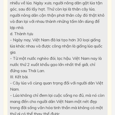
nhiều về lúa. Ngày xưa, người nông dân gặt lúa tận
góc, sau đó lấy hạt. Thứ còn lại là thân cây lúa,
người nông dân cận thận phơi thân cây đó thật khô
và đan lại với nhau thành những tấm lớn dùng để
lợp nhà.
d. Thành tựu
- Ngày nay, Việt Nam đã lai tạo hơn 30 loại giống
lúa khác nhau và được công nhận là giống lúa quốc
gia.
- Từ một nước nghèo đói, lạc hậu. Việt Nam nay là
nước thứ 2 xuất khẩu gạo lớn nhất thế giới, chỉ
đứng sau Thái Lan.
III. Kết bài.
- Cây lúa vô cùng quan trọng đối với người dân Việt
Nam.
- Lúa không chỉ đem lại cuộc sống no đủ, mà nó còn
mang đến cho người dân Việt Nam một nét đẹp
trong đời sống văn hóa tinh thần mà không có một
thứ gì có thể thay thế được.