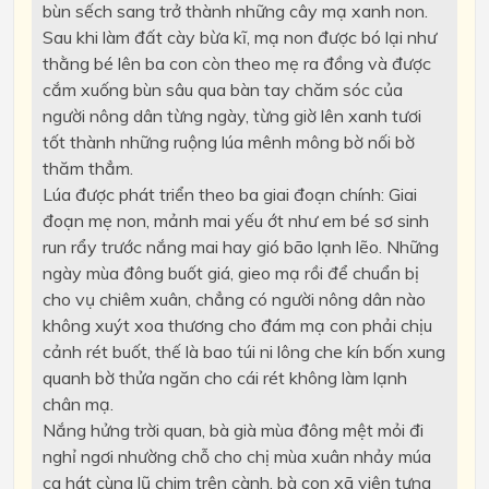
bùn sếch sang trở thành những cây mạ xanh non.
Sau khi làm đất cày bừa kĩ, mạ non được bó lại như
thằng bé lên ba con còn theo mẹ ra đồng và được
cắm xuống bùn sâu qua bàn tay chăm sóc của
người nông dân từng ngày, từng giờ lên xanh tươi
tốt thành những ruộng lúa mênh mông bờ nối bờ
thăm thẳm.
Lúa được phát triển theo ba giai đoạn chính: Giai
đoạn mẹ non, mảnh mai yếu ớt như em bé sơ sinh
run rẩy trước nắng mai hay gió bão lạnh lẽo. Những
ngày mùa đông buốt giá, gieo mạ rồi để chuẩn bị
cho vụ chiêm xuân, chẳng có người nông dân nào
không xuýt xoa thương cho đám mạ con phải chịu
cảnh rét buốt, thế là bao túi ni lông che kín bốn xung
quanh bờ thửa ngăn cho cái rét không làm lạnh
chân mạ.
Nắng hửng trời quan, bà già mùa đông mệt mỏi đi
nghỉ ngơi nhường chỗ cho chị mùa xuân nhảy múa
ca hát cùng lũ chim trên cành, bà con xã viên tưng