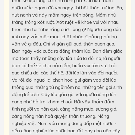
thóc sẽ lép lửng, coi như hỏng ăn. Còn lúa “nằm”
dưới nước, ngâm độ vài ngày thì hột thóc trương lên,
nứt nanh và nảy mầm ngay trên bông. Mầm nhú
trắng trông xót ruột. Xót ruột về khoe vui với nhau,
thóc nhà tôi “nhe răng cười” ông ạ! Người nông dân
xưa nay vốn mộc mạc, chất phác. Chẳng phải họ
văn vẻ gì đâu. Chỉ vì gần gũi quá, thân quen quá.
Ban ngày vác cuốc ra đồng thăm lúa. Ban đêm giấc
mơ toàn thấy những cây lúa. Lúa là đói no, là người
bạn có thể sẻ chia nỗi niềm, buồn vui tâm sự. Trải
qua chiều dài các thế hệ, đời lúa lặn vào đời người.
Và rồi, đời người lại chan hoà, gửi gắm vào đời lúa
thông qua những từ ngữ nôm na, những tên gọi sinh
động kể trên. Cây lúa gần gũi với người nông dân
cũng như bờ tre, khóm chuối. Bởi vậy thấm đẫm
tình người và hồn quê, càng nắng mưa, sương gió,
càng nồng nàn hoà quyện thân thương. Nông
nghiệp Việt Nam vốn mang dáng dấp một nước -
nền công nghiệp lúa nước bao đời nay cho nên cây