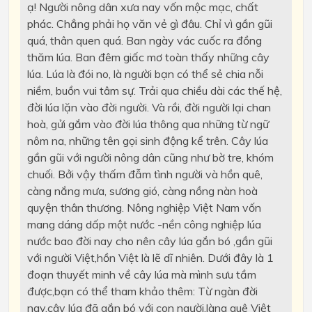
ạ! Người nông dân xưa nay vốn mộc mạc, chất
phác. Chẳng phải họ văn vẻ gì đâu. Chỉ vì gần gũi
quá, thân quen quá. Ban ngày vác cuốc ra đồng
thăm lúa. Ban đêm giấc mơ toàn thấy những cây
lúa. Lúa là đói no, là người bạn có thể sẻ chia nỗi
niềm, buồn vui tâm sự. Trải qua chiều dài các thế hệ,
đời lúa lặn vào đời người. Và rồi, đời người lại chan
hoà, gửi gắm vào đời lúa thông qua những từ ngữ
nôm na, những tên gọi sinh động kể trên. Cây lúa
gần gũi với người nông dân cũng như bờ tre, khóm
chuối. Bởi vậy thấm đẫm tình người và hồn quê,
càng nắng mưa, sương gió, càng nồng nàn hoà
quyện thân thương. Nông nghiệp Việt Nam vốn
mang dáng dấp một nước -nền công nghiệp lúa
nước bao đời nay cho nên cây lúa gắn bó ,gần gũi
với người Việt,hồn Việt là lẽ dĩ nhiên. Dưới đây là 1
đoạn thuyết minh về cây lúa mà mình sưu tầm
được,bạn có thể tham khảo thêm: Từ ngàn đời
nay,cây lúa đã gắn bó với con người,làng quê Việt