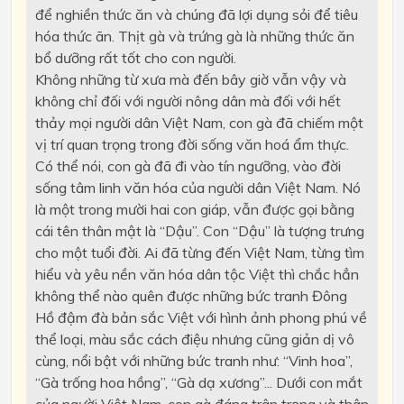
để nghiền thức ăn và chúng đã lợi dụng sỏi để tiêu
hóa thức ãn. Thịt gà và trứng gà là những thức ăn
bổ dưỡng rất tốt cho con người.
Không những từ xưa mà đến bây giờ vẫn vậy và
không chỉ đối với người nông dân mà đối với hết
thảy mọi người dân Việt Nam, con gà đã chiếm một
vị trí quan trọng trong đời sống văn hoá ẩm thực.
Có thể nói, con gà đã đi vào tín ngưỡng, vào đời
sống tâm linh văn hóa của người dân Việt Nam. Nó
là một trong mười hai con giáp, vẫn được gọi bằng
cái tên thân mật là “Dậu”. Con “Dậu” là tượng trưng
cho một tuổi đời. Ai đã từng đến Việt Nam, từng tìm
hiểu và yêu nền văn hóa dân tộc Việt thì chắc hẳn
không thể nào quên được những bức tranh Đông
Hồ đậm đà bản sắc Việt với hình ảnh phong phú về
thể loại, màu sắc cách điệu nhưng cũng giản dị vô
cùng, nổi bật với những bức tranh như: “Vinh hoa”,
“Gà trống hoa hồng”, “Gà dạ xương”... Dưới con mắt