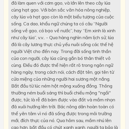
đã làm quen với cơm gạo, và lớn lên theo cây lúa
cùng hạt gạo. Với bản sắc văn hóa nông nghiệp,
cây lúa và hạt gạo còn là một biểu tượng của cuộc
sống. Ca dao, khẩu ngữ chúng ta có câu “Người
sống về gạo, cá bạo về nước”, hay “Em xinh là xinh
như cây lúa”, v.v.. - Qua hàng nghìn năm lịch sử, lúa
đã là cây lương thực chủ yếu nuôi sống các thế hệ
người Việt cho đến nay. Trong đời sống tinh thần
của con người, cây lúa cũng gắn bó thân thiết vô
cùng. Điều đó được thể hiện rất rõ trong ngôn ngữ
hàng ngày, trong cách nói, cách đặt tên, gọi tên từ
cửa miệng của những người hai sương một nắng.
Bắt đầu từ lúc ném hột mộng xuống đồng. Thông
thường ném buổi sáng thì buổi chiều mộng "ngồi"
được, tức là rễ đã bám được vào đất và mầm nhọn
đã xuôi hướng lên trời. Bác nông dân hoàn toàn có
thể yên tâm vì nó đã sống được trong môi trường
mới, đích thực của nó. Qua hôm sau, mầm nhú lên
cao hơn, bắt đầu có chút xanh xanh, người ta bảo là