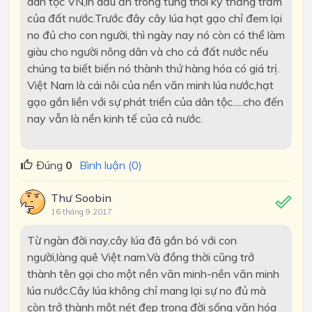
dân tộc VN,in dấu ấn trong từng thời kỳ thăng trầm
của đất nước.Trước đây cây lúa hạt gạo chỉ đem lại
no đủ cho con người, thì ngày nay nó còn có thể làm
giàu cho người nông dân và cho cả đất nước nếu
chúng ta biết biến nó thành thứ hàng hóa có giá trị.
Việt Nam là cái nôi của nền văn minh lúa nước,hạt
gạo gắn liền với sự phát triển của dân tộc.....cho đến
nay vẫn là nền kinh tế của cả nước.
Đúng
0
Bình luận (0)
Thư Soobin
16 tháng 9 2017
Từ ngàn đời nay,cây lúa đã gắn bó với con
người,làng quê Việt nam.Và đồng thời cũng trở
thành tên gọi cho một nền văn minh-nền văn minh
lúa nước.Cây lúa không chỉ mang lại sự no đủ mà
còn trở thành một nét đẹp trong đời sống văn hóa