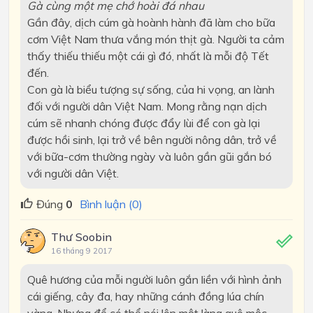
Gà cùng một mẹ chớ hoài đá nhau
Gần đây, dịch cúm gà hoành hành đã làm cho bữa
cơm Việt Nam thưa vắng món thịt gà. Người ta cảm
thấy thiếu thiếu một cái gì đó, nhất là mỗi độ Tết
đến.
Con gà là biểu tượng sự sống, của hi vọng, an lành
đối với người dân Việt Nam. Mong rằng nạn dịch
cúm sẽ nhanh chóng được đẩy lùi để con gà lại
được hồi sinh, lại trở về bên người nông dân, trở về
với bữa-cơm thường ngày và luôn gần gũi gắn bó
với người dân Việt.
Đúng
0
Bình luận (0)
Thư Soobin
16 tháng 9 2017
Quê hương của mỗi người luôn gắn liền với hình ảnh
cái giếng, cây đa, hay những cánh đồng lúa chín
vàng. Nhưng để có thể nói lên một làng quê mộc