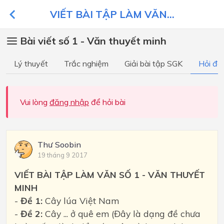
VIẾT BÀI TẬP LÀM VĂN...
Bài viết số 1 - Văn thuyết minh
Lý thuyết
Trắc nghiệm
Giải bài tập SGK
Hỏi đá
Vui lòng
đăng nhập
để hỏi bài
Thư Soobin
19 tháng 9 2017
VIẾT BÀI TẬP LÀM VĂN SỐ 1 - VĂN THUYẾT
MINH
-
Đề 1:
Cây lúa Việt Nam
-
Đề 2:
Cây ... ở quê em (Đây là dạng đề chưa