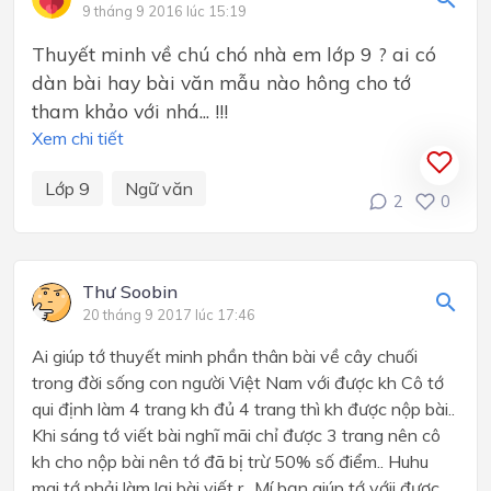
9 tháng 9 2016 lúc 15:19
Thuyết minh về chú chó nhà em lớp 9 ? ai có
dàn bài hay bài văn mẫu nào hông cho tớ
tham khảo với nhá... !!!
Xem chi tiết
Lớp 9
Ngữ văn
2
0
Thư Soobin
20 tháng 9 2017 lúc 17:46
Ai giúp tớ thuyết minh phần thân bài về cây chuối
trong đời sống con người Việt Nam với được kh Cô tớ
qui định làm 4 trang kh đủ 4 trang thì kh được nộp bài..
Khi sáng tớ viết bài nghĩ mãi chỉ được 3 trang nên cô
kh cho nộp bài nên tớ đã bị trừ 50% số điểm.. Huhu
mai tớ phải làm lại bài viết r.. Mí bạn giúp tớ vớii được