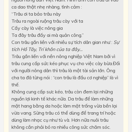
ca dao thật nhẹ nhàng, tình cảm :
“Trâu ơi ta bảo trâu này
Trâu ra ngoài ruộng trâu cày với ta
Cấy cày là việc nông gia
Ta đây trâu đấy ai mà quản công.”
Con trâu gắn liền với nhiều sự tích dân gian như :
Sự
tích Hồ Tây, Trí khôn của
ta đây…
Trâu gắn liền với nền nông nghiệp Việt Nam bởi vì
trâu cung cấp sức kéo phục vụ cho việc cày bừa.Đối
với người nông dân thì trâu là một tài sản lớn. Ông
cha ta đã từng nói : “con trâu là đầu cơ nghiệp” là vì
thế.
Không cung cấp sưc kéo, trâu còn đem lại những
nguồn lợi kinh tế khác nữa. Da trâu để làm những
mặt hang bằng da hoặc làm mặt trống vừa bền lại
vừa vang. Sừng trâu có thể dùng để trang trí hoặc
dùng làm nhạc cụ như tù và. Hơn nữa nuôi trâu
không cần phải bỏ ra nhiều công sức chăm sóc.