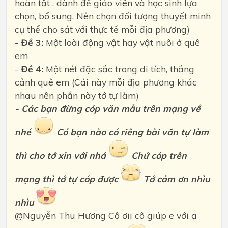
hoàn tất , dành để giáo viên và học sinh lựa
chọn, bổ sung. Nên chọn đối tượng thuyết minh
cụ thể cho sát với thực tế mỗi địa phương)
-
Đề 3:
Một loài động vật hay vật nuôi ở quê
em
-
Đề 4:
Một nét đặc sắc trong di tích, thắng
cảnh quê em (Cái này mỗi địa phương khác
nhau nên phần này tớ tự làm)
- Các bạn đừng cóp văn mẫu trên mạng về
nhé
Có bạn nào có riêng bài văn tự làm
thì cho tớ xin với nhá
Chứ cóp trên
mạng thì tớ tự cóp được
Tớ cảm ơn nhìu
nhìu
@Nguyễn Thu Hương Cô ơii cô giúp e với ạ