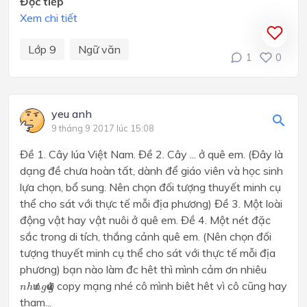
Đọc tiếp
Xem chi tiết
Lớp 9
Ngữ văn
1
0
yeu anh
9 tháng 9 2017 lúc 15:08
Đề 1. Cây lúa Việt Nam. Đề 2. Cây ... ở quê em. (Đây là
dạng đề chưa hoàn tất, dành để giáo viên và học sinh
lựa chọn, bổ sung. Nên chọn đối tượng thuyết minh cụ
thể cho sát với thực tế mỗi địa phương) Đề 3. Một loài
động vật hay vật nuôi ở quê em. Đề 4. Một nét đặc
sắc trong di tích, thắng cảnh quê em. (Nên chọn đối
tượng thuyết minh cụ thể cho sát với thực tế mỗi địa
phương) bạn nào làm đc hêt thì mình cảm ơn nhiêu
n
h
ư
n
g
đ
ư
g
copy mạng nhé cô mình biêt hêt vì cô cũng hay
ư
đ
ư
n
h
n
g
g
tham...