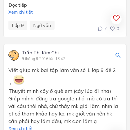
Đọc tiếp
Xem chi tiết
Lớp 9
Ngữ văn
7
0
Trần Thị Kim Chi
9 tháng 9 2016 lúc 13:47
Viết giúp mk bài tập làm văn số 1 lớp 9 đề 2
ạ
Thuyết minh cây ở quê em (cây lúa đi nhá)
Giúp mình, đừng tra google nhá, mà có tra thì
vài câu thôi nhá, chứ thầy mk giỏi lắm, nhìn là
pt có tham khảo hay ko, mk giốt văn nên hk
cần phải hay lắm đâu, mk c.ơn lắm ạ
Xem chi tiết