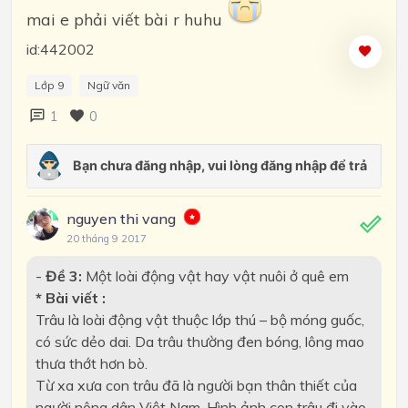
mai e phải viết bài r huhu
id:442002
Lớp 9
Ngữ văn
1
0
nguyen thi vang
20 tháng 9 2017
-
Đề 3:
Một loài động vật hay vật nuôi ở quê em
* Bài viết :
Trâu là loài động vật thuộc lớp thú – bộ móng guốc,
có sức dẻo dai. Da trâu thường đen bóng, lông mao
thưa thớt hơn bò.
Từ xa xưa con trâu đã là người bạn thân thiết của
người nông dân Việt Nam. Hình ảnh con trâu đi vào