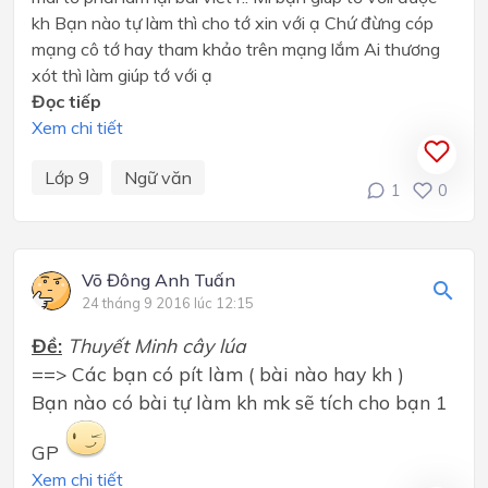
kh Bạn nào tự làm thì cho tớ xin với ạ Chứ đừng cóp
mạng cô tớ hay tham khảo trên mạng lắm Ai thương
xót thì làm giúp tớ với ạ
Đọc tiếp
Xem chi tiết
Lớp 9
Ngữ văn
1
0
Võ Đông Anh Tuấn
24 tháng 9 2016 lúc 12:15
Đề:
Thuyết Minh cây lúa
==> Các bạn có pít làm ( bài nào hay kh )
Bạn nào có bài tự làm kh mk sẽ tích cho bạn 1
GP
Xem chi tiết