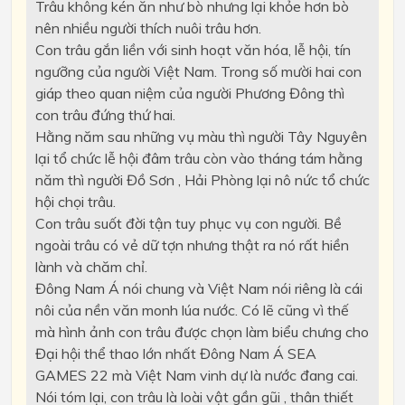
Trâu không kén ăn như bò nhưng lại khỏe hơn bò
nên nhiều người thích nuôi trâu hơn.
Con trâu gắn liền với sinh hoạt văn hóa, lễ hội, tín
ngưỡng của người Việt Nam. Trong số mười hai con
giáp theo quan niệm của người Phương Đông thì
con trâu đứng thứ hai.
Hằng năm sau những vụ màu thì người Tây Nguyên
lại tổ chức lễ hội đâm trâu còn vào tháng tám hằng
năm thì người Đồ Sơn , Hải Phòng lại nô nức tổ chức
hội chọi trâu.
Con trâu suốt đời tận tuy phục vụ con người. Bề
ngoài trâu có vẻ dữ tợn nhưng thật ra nó rất hiền
lành và chăm chỉ.
Đông Nam Á nói chung và Việt Nam nói riêng là cái
nôi của nền văn monh lúa nước. Có lẽ cũng vì thế
mà hình ảnh con trâu được chọn làm biểu chưng cho
Đại hội thể thao lớn nhất Đông Nam Á SEA
GAMES 22 mà Việt Nam vinh dự là nước đang cai.
Nói tóm lại, con trâu là loài vật gần gũi , thân thiết