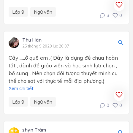
Lớp 9
Ngữ văn
3
0
Thu Hàn
25 tháng 9 2020 lúc 20:07
Cây ......ở quê em .( Đây là dựng đề chưa hoàn
tất , dành để giáo viên và học sinh lựa chọn ,
bổ sung . Nên chọn đối tượng thuyết minh cụ
thể cho sát với thực tế mỗi địa phương.)
Xem chi tiết
Lớp 9
Ngữ văn
0
0
shyn Trâm