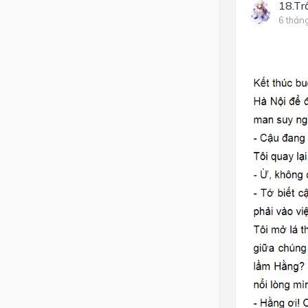
18.Tr
6 thán