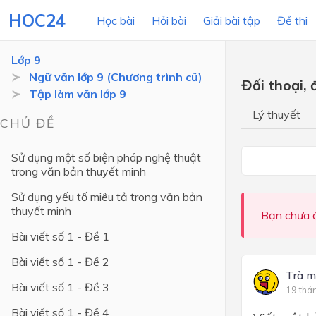
HOC24
Học bài
Hỏi bài
Giải bài tập
Đề thi
Lớp 9
Ngữ văn lớp 9 (Chương trình cũ)
Đối thoại, 
Tập làm văn lớp 9
LỚP HỌC
MÔN
Lý thuyết
CHỦ ĐỀ
Lớp 12
Sử dụng một số biện pháp nghệ thuật
Lớp 11
trong văn bản thuyết minh
Lớp 10
Sử dụng yếu tố miêu tả trong văn bản
thuyết minh
Lớp 9
Bạn chưa đ
Bài viết số 1 - Đề 1
Lớp 8
Bài viết số 1 - Đề 2
Lớp 7
Trà 
Bài viết số 1 - Đề 3
Lớp 6
19 thá
Bài viết số 1 - Đề 4
Lớp 5