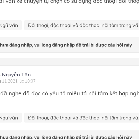
ài văn kể chuyện tự chọn có sử dụng độc thoại đối thoạ
Bài 1. Thương nhớ quê hươ
Tập làm văn lớp 9
Ngữ văn
Đối thoại, độc thoại và độc thoại nội tâm trong vă.
Bài 2. Những cung bậc tâm 
Bài 2. Giá trị của văn chươn
Soạn văn lớp 9
Bài 3. Hồn nước nằm trong t
mẹ cha
h Nguyễn Tấn
Bài 3. Những di tích lịch sử v
g 11 2021 lúc 18:07
danh thắng
đã nghe đã đọc có yếu tố miêu tả nội tâm kết hợp ngh
Văn mẫu lớp 9
Bài 4. Con người trong thế giớ
ảo
Ngữ văn
Đối thoại, độc thoại và độc thoại nội tâm trong vă.
Ôn thi vào 10
Bài 5. Khát vọng công lí