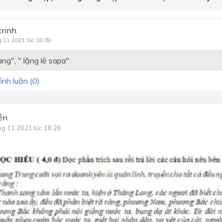
Bài 4. Khám phá vẻ đẹp vă
chương
trinh
Bài 5. Đối diện nỗi đau
g 11 2021 lúc 18:09
ng", " lặng lẽ sapa"
ình luận (
0
)
ễn
ng 11 2021 lúc 18:26