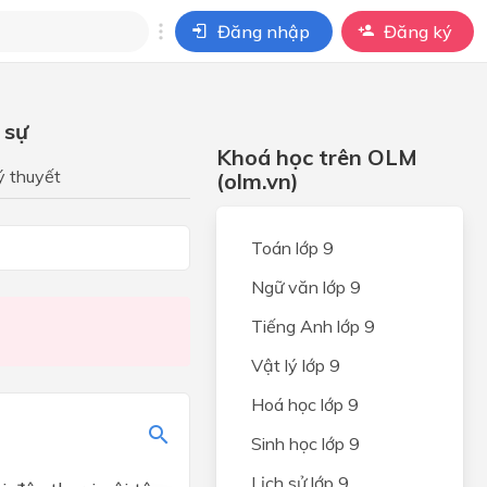
Đăng nhập
Đăng ký
i
 sự
ho câu hỏi của
Khoá học trên OLM
BÀI HỌC
ý thuyết
(olm.vn)
lục
Toán lớp 9
Ngữ văn lớp 9
Tiếng Anh lớp 9
Vật lý lớp 9
 tập 1
Hoá học lớp 9
Sinh học lớp 9
Lịch sử lớp 9