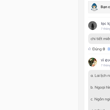
lạc l
7 thán
chi tiết miê
Đúng
0
B
νì ¢υ
7 thán
a. Lai lịch
b. Ngoại hì
c. Ngôn ng