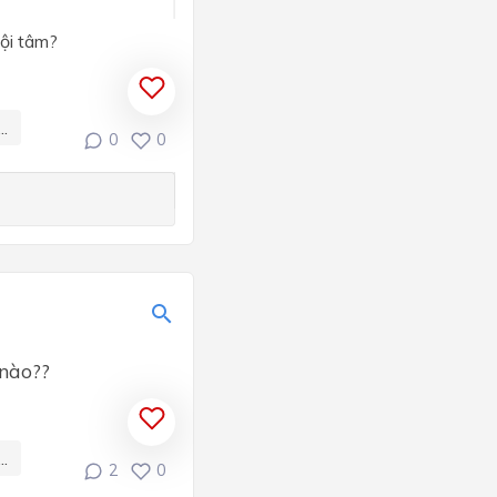
nội tâm?
..
0
0
 nào??
..
2
0