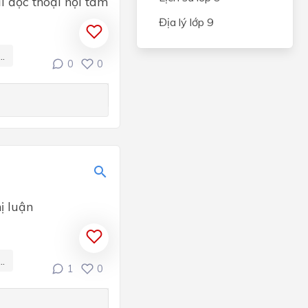
i độc thoại nội tâm
ng
Địa lý lớp 9
..
trạng
0
0
g
iếng
à
ị luận
i kì
..
1
0