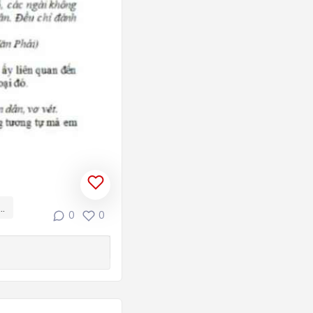
..
0
0