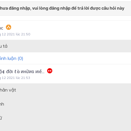
ạc
g 12 2021 lúc 21:50
u tả
ình luận (
0
)
ộ¢ đờι ℓà инữиɢ иιề...
g 12 2021 lúc 21:53
 nhân vật
nh
ữ