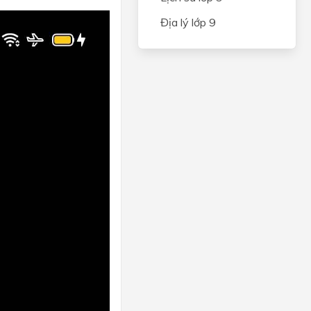
ng
Địa lý lớp 9
trạng
g
iếng
à
i kì