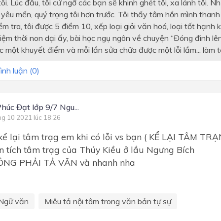
ôi. Lúc đầu, tôi cứ ngỡ các bạn sẽ khinh ghét tôi, xa lánh tôi. 
i yêu mến, quý trọng tôi hơn trước. Tôi thấy tâm hồn mình than
kiểm tra, tôi được 5 điểm 10, xếp loại giỏi văn hoá, loại tốt hạnh 
niệm thời non dại ấy, bài học ngụ ngôn về chuyện “Đóng đinh lê
 một khuyết điểm và mỗi lần sửa chữa được một lỗi lầm... làm t
ình luận (
0
)
húc Đạt lớp 9/7 Ngu...
ng 10 2021 lúc 18:26
kể lại tâm trạg em khi có lỗi vs bạn ( KỂ LẠI TÂM T
n tích tâm trạg của Thúy Kiều ở lầu Ngưng Bích
ÔNG PHẢI TẢ VĂN và nhanh nha
Ngữ văn
Miêu tả nội tâm trong văn bản tự sự