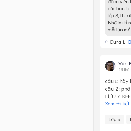
động viên t
các bạn lạ
lớp 8, thi 
Nhớ lại kỉ 
mỗi lần mắc
Đúng
1
B
Văn P
19 thá
câu1: hãy 
câu 2: phâ
LƯU Ý KH
Xem chi tiết
Lớp 9