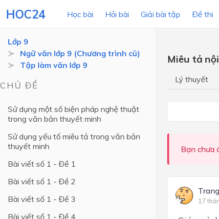
HOC24
Học bài
Hỏi bài
Giải bài tập
Đề thi
Lớp 9
Ngữ văn lớp 9 (Chương trình cũ)
Miêu tả nộ
Tập làm văn lớp 9
LỚP HỌC
MÔN
Lý thuyết
CHỦ ĐỀ
Lớp 12
Sử dụng một số biện pháp nghệ thuật
Lớp 11
trong văn bản thuyết minh
Lớp 10
Sử dụng yếu tố miêu tả trong văn bản
thuyết minh
Lớp 9
Bạn chưa đ
Bài viết số 1 - Đề 1
Lớp 8
Bài viết số 1 - Đề 2
Lớp 7
Tran
Bài viết số 1 - Đề 3
Lớp 6
17 thá
Bài viết số 1 - Đề 4
Lớp 5