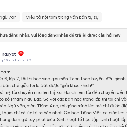
Ngữ văn
Miêu tả nội tâm trong văn bản tự sự
 nguyet
ng 10 2021 lúc 20:09
khảo:
 6, lớp 7, tôi thi học sinh giỏi môn Toán toàn huyện, đều giành
u bạn chế giễu tôi là đạt được “giải khúc khích!".
bố mẹ tôi chuyển nhà lên thị xã. Hai chị em tôi đều chuyển đến 
cơ sở Phạm Ngũ Lão. So với các bạn học trong lớp thì tôi chỉ v
môn Ngữ văn, môn Tiếng Anh, tôi gồng mình lên mà chỉ được điể
ti, thậm chí có lúc tỏ ra hèn nhát. Giờ học Tiếng Việt, cô giáo lên 
hông dám giơ tay phát biểu. Sinh hoạt tổ học tập, sinh hoạt lớp,
ác bài kiểm tra toán, tôi chỉ được 7, 8 điểm; cô Thanh vẫn phê là