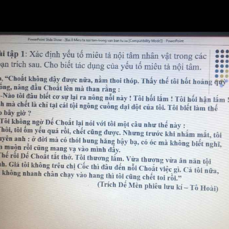
Bài 4. Khám phá vẻ đẹp vă
chương
Bài 5. Đối diện nỗi đau