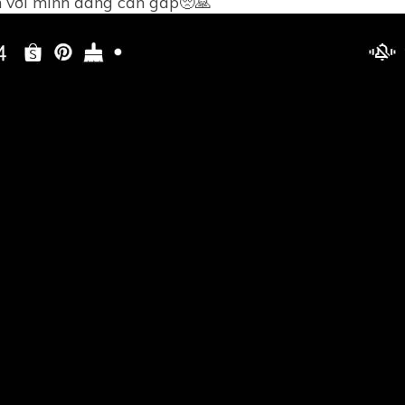
 với mình đang cần gấp🥺🙏
Bài 1. Thương nhớ quê hươ
Tập làm văn lớp 9
Bài 2. Những cung bậc tâm 
Bài 2. Giá trị của văn chươn
Soạn văn lớp 9
Bài 3. Hồn nước nằm trong t
mẹ cha
Bài 3. Những di tích lịch sử v
danh thắng
Văn mẫu lớp 9
Bài 4. Con người trong thế giớ
ảo
Ôn thi vào 10
Bài 5. Khát vọng công lí