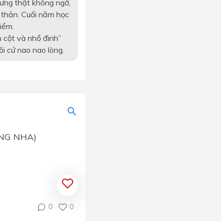
Nhưng thật không ngờ,
h thản. Cuối năm học
kiểm.
n cột và nhổ đinh”
ôi cứ nao nao lòng.
RẠNG NHA)
0
0