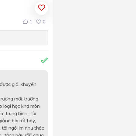
1
0
 được giải khuyến
trường mới: trường
ào loại học khá môn
m trung bình. Tôi
giảng bài rất hay,
 tôi ngồi im như thóc
 “trình bày rối” chưa