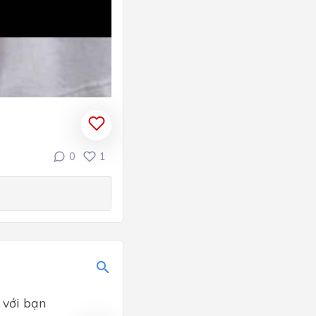
0
1
 với bạn