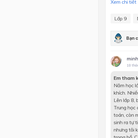
Xem chi tiết
Lớp 9
minh
18 thá
Em tham 
Năm học lớp
khích. Nhiề
Lên lớp 8, 
Trung học 
toán, còn 
sinh ra tự 
nhưng tôi k
trong bồ. C