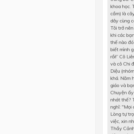
khoa học. T
cầm) là cây
dây cùng cá
Tôi trở nê
khi các bạn
thế nào đó 
biết mình g
rồi!” Cô Li
và cô Chi 
Diệu (nhóm 
khá. Năm họ
giáo và bạ
Chuyện ấy l
nhát thế? 
nghĩ: "Mọi 
Lòng tự trọ
việc, xin n
Thầy Cảnh 