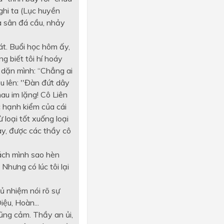
 ghi ta (Lục huyền
ra sân đá cầu, nhảy
át. Buổi học hôm ấy,
g biết tôi hí hoáy
i dặn mình: “Chẳng ai
êu lên: ''Đàn đứt dây
hau im lặng! Cô Liên
c hạnh kiểm của cái
loại tốt xuống loại
ay, được các thầy cô
rách mình sao hèn
hưng có lúc tôi lại
ủ nhiệm nói rõ sự
ệu, Hoàn...
dũng cảm. Thầy an ủi,