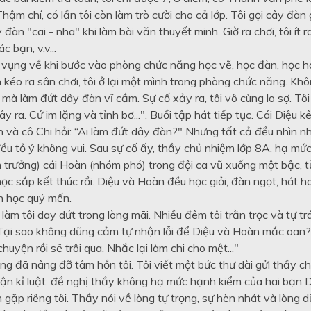
hậm chí, có lần tôi còn làm trò cười cho cả lớp. Tôi gọi cây đàn
 đàn "cai - nha" khi làm bài văn thuyết minh. Giờ ra chơi, tôi ít 
c bạn, v.v...
n vụng về khi bước vào phòng chức năng học vẽ, học đàn, học h
 kéo ra sân chơi, tôi ở lại một mình trong phòng chức năng. Khôn
mà làm đứt dây đàn vĩ cầm. Sự cố xảy ra, tôi vô cùng lo sợ. Tô
ây ra. Cứ im lặng và tỉnh bơ...". Buổi tập hát tiếp tục. Cái Diệu k
ên và cô Chi hỏi: “Ai làm đứt dây đàn?" Nhưng tất cả đều nhìn n
đều tỏ ý không vui. Sau sự cố ấy, thầy chủ nhiệm lớp 8A, hạ mứ
trưởng) cái Hoàn (nhóm phó) trong đội ca vũ xuống một bậc, từ 
c sắp kết thúc rồi. Diệu và Hoàn đều học giỏi, đàn ngọt, hát h
n học quý mến.
àm tôi day dứt trong lòng mãi. Nhiều đêm tôi trằn trọc và tự t
Tại sao không dũng cảm tự nhận lỗi để Diệu và Hoàn mắc oan? N
chuyện rồi sẽ trôi qua. Nhắc lại làm chi cho mệt..."
ng đã nâng đỡ tâm hồn tôi. Tôi viết một bức thư dài gửi thầy ch
hận kỉ luật: đề nghị thầy không hạ mức hạnh kiểm của hai bạn Di
gặp riêng tôi. Thầy nói về lòng tự trọng, sự hèn nhát và lòng 