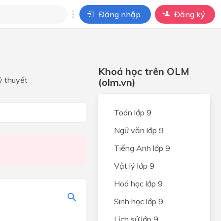
Đăng nhập
Đăng ký
i
ho câu hỏi của
Khoá học trên OLM
BÀI HỌC
ý thuyết
(olm.vn)
lục
Toán lớp 9
Ngữ văn lớp 9
Tiếng Anh lớp 9
Vật lý lớp 9
 tập 1
Hoá học lớp 9
Sinh học lớp 9
Lịch sử lớp 9