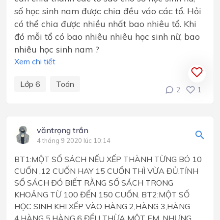
số học sinh nam được chia đều váo các tổ. Hỏi
có thể chia được nhiều nhất bao nhiêu tổ. Khi
đó mỗi tổ có bao nhiêu nhiêu học sinh nữ, bao
nhiêu học sinh nam ?
Xem chi tiết
Lớp 6
Toán
2
1
văntrọng trần
4 tháng 9 2020 lúc 10:14
BT1:MỘT SỐ SÁCH NẾU XẾP THÀNH TỪNG BÓ 10
CUỐN ,12 CUỐN HAY 15 CUỐN THÌ VỪA ĐỦ.TÍNH
SỐ SÁCH ĐÓ BIẾT RẰNG SỐ SÁCH TRONG
KHOẢNG TỪ 100 ĐẾN 150 CUỐN. BT2:MỘT SỐ
HỌC SINH KHI XẾP VÀO HÀNG 2,HÀNG 3,HÀNG
4,HÀNG 5,HÀNG 6 ĐỀU THỪA MỘT EM ,NHƯNG