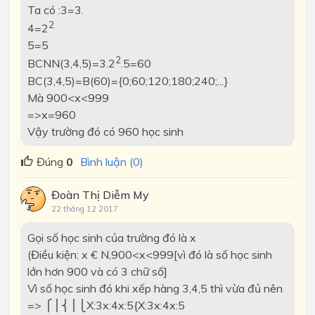
Ta có :3=3.
2
4=2
5=5
2
BCNN(3,4,5)=3.2
.5=60
BC(3,4,5)=B(60)={0;60;120;180;240;...}
Mà 900<x<999
=>x=960
Vậy trường đó có 960 học sinh
Đúng
0
Bình luận (0)
Đoàn Thị Diễm My
22 tháng 12 2017
Gọi số học sinh của trường đó là x
(Điều kiện: x € N,900<x<999[vì đó là số học sinh
lớn hơn 900 và có 3 chữ số]
Vì số học sinh đó khi xếp hàng 3,4,5 thì vừa đủ nên
=>
⎧⎪⎨⎪⎩X:3x:4x:5{X:3x:4x:5