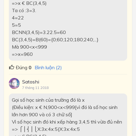
=>x € BC(3,4,5)
Ta có :3=3.
4=22
5=5
BCNN(3,4,5)=3.22.5=60
BC(3,4,5)=B(60)={0;60;120;180;240;...}
Mà 900<x<999
=>x=960
Đúng
0
Bình luận (2)
Satoshi
7 tháng 11 2018
Gọi số học sinh của trường đó là x
(Điều kiện: x € N,900<x<999[vì đó là số học sinh
lớn hơn 900 và có 3 chữ số]
Vì số học sinh đó khi xếp hàng 3,4,5 thì vừa đủ nên
=>
⎧⎪⎨⎪⎩X:3x:4x:5{X:3x:4x:5