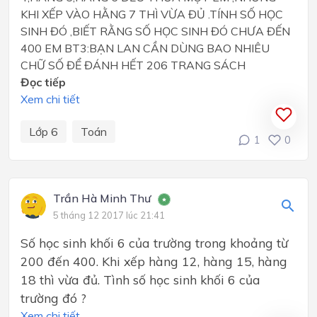
KHI XẾP VÀO HẰNG 7 THÌ VỪA ĐỦ .TÍNH SỐ HỌC
SINH ĐÓ ,BIẾT RẰNG SỐ HỌC SINH ĐÓ CHƯA ĐẾN
400 EM BT3:BẠN LAN CẦN DÙNG BAO NHIÊU
CHỮ SỐ ĐỂ ĐÁNH HẾT 206 TRANG SÁCH
Đọc tiếp
Xem chi tiết
Lớp 6
Toán
1
0
Trần Hà Minh Thư
5 tháng 12 2017 lúc 21:41
Số học sinh khối 6 của trường trong khoảng từ
200 đến 400. Khi xếp hàng 12, hàng 15, hàng
18 thì vừa đủ. Tình số học sinh khối 6 của
trường đó ?
Xem chi tiết