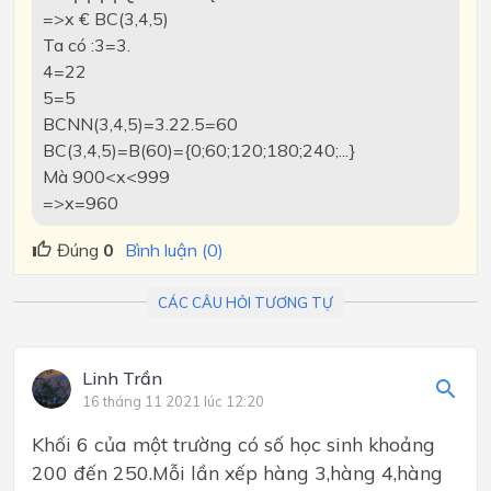
=>x € BC(3,4,5)
Ta có :3=3.
4=22
5=5
BCNN(3,4,5)=3.22.5=60
BC(3,4,5)=B(60)={0;60;120;180;240;...}
Mà 900<x<999
=>x=960
Đúng
0
Bình luận (0)
CÁC CÂU HỎI TƯƠNG TỰ
Linh Trần
16 tháng 11 2021 lúc 12:20
Khối 6 của một trường có số học sinh khoảng
200 đến 250.Mỗi lần xếp hàng 3,hàng 4,hàng