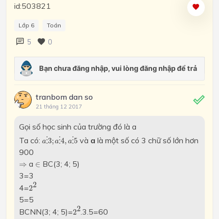
id:503821
Lớp 6
Toán
5
0
tranbom dan so
21 tháng 12 2017
Gọi số học sinh của trường đó là a
a
⋮
3
;
a
⋮
4
,
a
⋮
5
Ta có:
và
a
là một số có 3 chữ số lớn hơn
⋮
3
;
⋮
4
,
⋮
5
a
a
a
900
∈
⇒
a
BC(3; 4; 5)
⇒
∈
3=3
2
2
2
4=
2
5=5
2
2
2
BCNN(3; 4; 5)=
.3.5=60
2