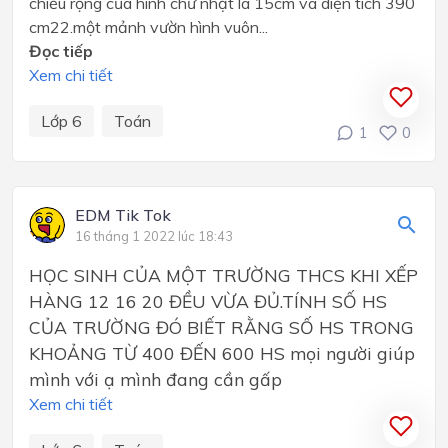
chiều rộng của hình chữ nhật là 15cm và diện tích 390
cm22.một mảnh vườn hình vuôn...
Đọc tiếp
Xem chi tiết
Lớp 6
Toán
1
0
EDM Tik Tok
16 tháng 1 2022 lúc 18:43
HỌC SINH CỦA MỘT TRƯỜNG THCS KHI XẾP
HÀNG 12 16 20 ĐỀU VỪA ĐỦ.TÍNH SỐ HS
CỦA TRƯỜNG ĐÓ BIẾT RẰNG SỐ HS TRONG
KHOẢNG TỪ 400 ĐẾN 600 HS mọi người giúp
mình với ạ mình đang cần gấp
Xem chi tiết