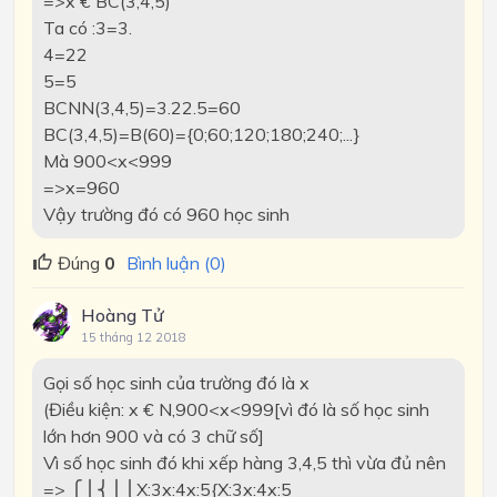
=>x € BC(3,4,5)
Ta có :3=3.
4=22
5=5
BCNN(3,4,5)=3.22.5=60
BC(3,4,5)=B(60)={0;60;120;180;240;...}
Mà 900<x<999
=>x=960
Vậy trường đó có 960 học sinh
Đúng
0
Bình luận (0)
Hoàng Tử
15 tháng 12 2018
Gọi số học sinh của trường đó là x
(Điều kiện: x € N,900<x<999[vì đó là số học sinh
lớn hơn 900 và có 3 chữ số]
Vì số học sinh đó khi xếp hàng 3,4,5 thì vừa đủ nên
=>
⎧⎪⎨⎪⎩X:3x:4x:5{X:3x:4x:5