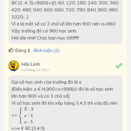
BC(3; 4; 5)=B(60)={0; 60; 120; 180; 240; 300; 360;
420; 480; 540; 600; 660; 720; 780; 840; 900; 960;
1020;...}
Vì a là một số có 3 chữ số lớn hơn 900 nên a=960
Vậy trường đó có 960 học sinh.
Hơi dài nhé! Chúc bạn học tốt!!!!!!!
Đúng
1
Bình luận (2)
Hải Linh
21 tháng 12 2017
Gọi số học sinh của trường đó là x
(Điều kiện: x € N,900<x<999[vì đó là số học sinh
lớn hơn 900 và có 3 chữ số]
Vì số học sinh đó khi xếp hàng 3,4,5 thì vừa đủ nên
⎧
⎪
{
X
:
3
x
:
4
x
:
5
:
3
X
⎨
⎩
=>
⎪
:
4
x
:
5
x
=>x € BC(3,4,5)