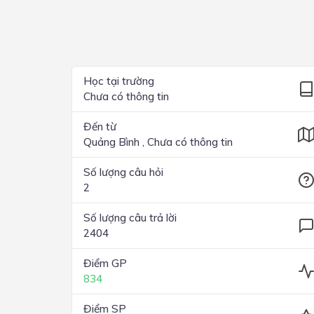
Lớp 4
Lớp 3
Lớp 2
Học tại trường
Chưa có thông tin
Lớp 1
Đến từ
Quảng Bình , Chưa có thông tin
Số lượng câu hỏi
2
Số lượng câu trả lời
2404
Điểm GP
834
Điểm SP