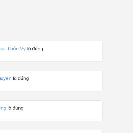
gọc Thảo Vy
là đúng
guyen
là đúng
ơng
là đúng