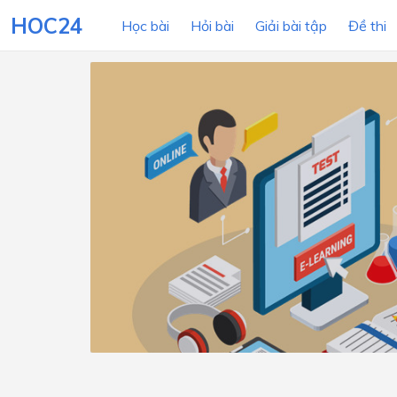
HOC24
Học bài
Hỏi bài
Giải bài tập
Đề thi
LỚP HỌC
MÔN
Lớp 12
Lớp 11
Lớp 10
Lớp 9
Lớp 8
Lớp 7
Lớp 6
Lớp 5