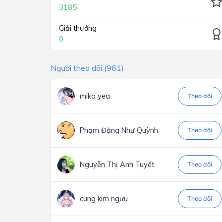
3185
Giải thưởng
0
Người theo dõi (961)
miko yea
Theo dõi
Phạm Đặng Như Quỳnh
Theo dõi
Nguyễn Thị Anh Tuyết
Theo dõi
cung kim ngưu
Theo dõi