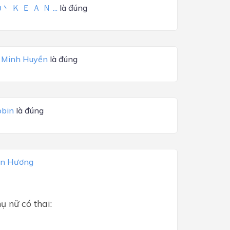
υ丶 Ｋ Ｅ Ａ Ｎ ...
là đúng
 Minh Huyền
là đúng
obin
là đúng
an Hương
 nữ có thai: