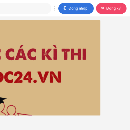
Đăng nhập
Đăng ký
trả lời
ả lời cho câu hỏi của
BÀI HỌC