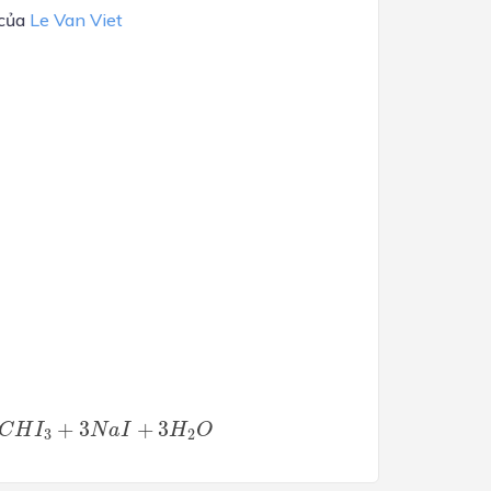
 của
Le Van Viet
+
3
N
a
I
+
3
H
2
O
+
3
+
3
C
H
I
N
a
I
H
O
3
2