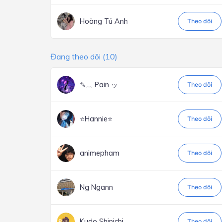
Hoàng Tú Anh
Theo dõi
Đang theo dõi (10)
✎﹏ Pain ッ
Theo dõi
⭐Hannie⭐
Theo dõi
animepham
Theo dõi
Ng Ngann
Theo dõi
Kudo Shinichi
Theo dõi