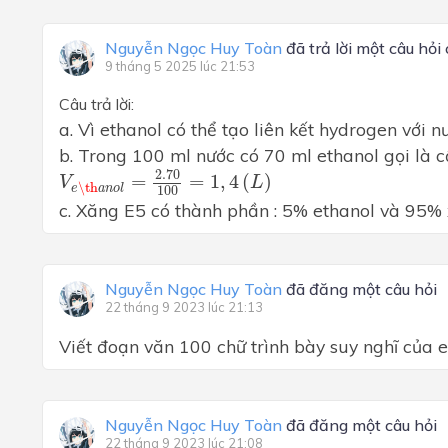
Nguyễn Ngọc Huy Toàn
đã trả lời một câu hỏi
9 tháng 5 2025 lúc 21:53
Câu trả lời:
a. Vì ethanol có thể tạo liên kết hydrogen với n
b. Trong 100 ml nước có 70 ml ethanol gọi là c
V
e
\th
a
n
o
l
=
2.70
100
=
1
,
4
(
L
)
2.70
=
=
1
,
4
(
)
V
L
\th
e
a
n
o
l
100
c. Xăng E5 có thành phần : 5% ethanol và 95%
Nguyễn Ngọc Huy Toàn
đã đăng một câu hỏi
22 tháng 9 2023 lúc 21:13
Viết đoạn văn 100 chữ trình bày suy nghĩ của 
Nguyễn Ngọc Huy Toàn
đã đăng một câu hỏi
22 tháng 9 2023 lúc 21:08