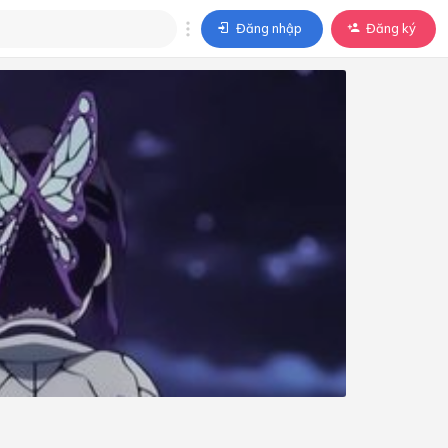
Đăng nhập
Đăng ký
trả lời
ả lời cho câu hỏi của
BÀI HỌC