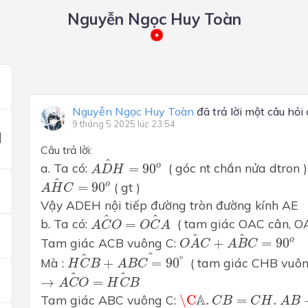
Nguyễn Ngọc Huy Toàn
Nguyễn Ngọc Huy Toàn
đã trả lời một câu hỏi
9 tháng 5 2025 lúc 23:54
Câu trả lời:
A
D
H
^
=
90
o
^
o
a. Ta có: 
=
90
  ( góc nt chắn nửa dtron )
A
D
H
A
H
C
^
=
90
o
^
o
=
90
 ( gt )
A
H
C
Vậy ADEH nội tiếp đường tròn đường kính AE
A
C
O
^
=
O
C
A
^
^
^
b. Ta có: 
=
  ( tam giác OAC cân, O
A
C
O
O
C
A
O
A
C
^
+
A
B
C
^
=
90
o
^
^
o
Tam giác ACB vuông C: 
+
=
90
O
A
C
A
B
C
H
C
B
^
+
A
B
C
=
90
o
^
^
^
o
Mà : 
+
=
90
  ( tam giác CHB vuôn
H
C
B
A
B
C
→
A
C
O
^
=
H
C
B
^
^
^
→
=
A
C
O
H
C
B
\C
A
.
C
B
=
C
H
.
A
B
→
C
H
A
Tam giác ABC vuông C: 
\C
.
=
.
C
B
C
H
A
B