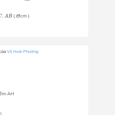
A
C
.
A
B
.
 ( đfcm )
C
A
B
 của
Vũ Hoài Phương
điểm AH
2)