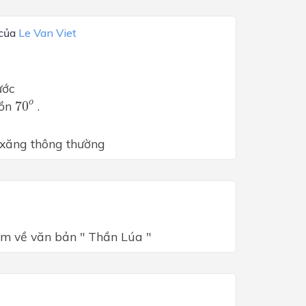
 của
Le Van Viet
ước
70
o
o
ồn 
70
 .
 xăng thông thường
em về văn bản " Thần Lúa "