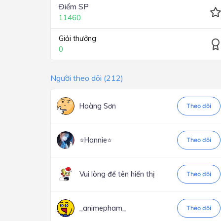
Điểm SP
11460
Giải thưởng
0
Người theo dõi (212)
Hoàng Sơn
Theo dõi
⭐Hannie⭐
Theo dõi
Vui lòng để tên hiển thị
Theo dõi
_animepham_
Theo dõi