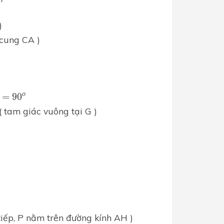
)
 cung CA )
0
o
o
=
90
 ( tam giác vuông tại G )
 tiếp, P nằm trên đường kính AH )