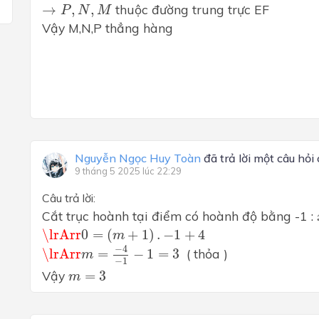
→
P
,
N
,
M
→
,
,
 thuộc đường trung trực EF
P
N
M
Vậy M,N,P thẳng hàng
Nguyễn Ngọc Huy Toàn
đã trả lời một câu hỏi
9 tháng 5 2025 lúc 22:29
Câu trả lời:
Cắt trục hoành tại điểm có hoành độ bằng -1 : 
\lrArr
0
=
(
m
+
1
)
.
−
1
+
4
\lrArr
0
=
(
+
1
)
.
−
1
+
4
m
\lrArr
m
=
−
4
−
1
−
1
=
3
−
4
\lrArr
=
−
1
=
3
  ( thỏa )
m
−
1
m
=
3
Vậy 
=
3
m