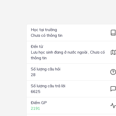
Lớp 4
Lớp 3
Lớp 2
Học tại trường
Chưa có thông tin
Lớp 1
Đến từ
Lưu học sinh đang ở nước ngoài , Chưa có
thông tin
Số lượng câu hỏi
28
Số lượng câu trả lời
6625
Điểm GP
2191