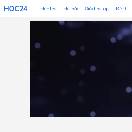
HOC24
Học bài
Hỏi bài
Giải bài tập
Đề thi
LỚP HỌC
MÔN
Lớp 12
Lớp 11
Lớp 10
Lớp 9
Lớp 8
Lớp 7
Lớp 6
Lớp 5