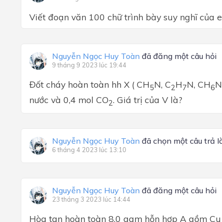
Viết đoạn văn 100 chữ trình bày suy nghĩ của 
Nguyễn Ngọc Huy Toàn
đã đăng một câu hỏi
9 tháng 9 2023 lúc 19:44
Đốt cháy hoàn toàn hh X ( CH
N, C
H
N, CH
N
5
2
7
6
nước và 0,4 mol CO
. Giá trị của V là?
2
Nguyễn Ngọc Huy Toàn
đã chọn một câu trả l
6 tháng 4 2023 lúc 13:10
Nguyễn Ngọc Huy Toàn
đã đăng một câu hỏi
23 tháng 3 2023 lúc 14:44
Hòa tan hoàn toàn 8,0 gam hỗn hợp A gồm Cu