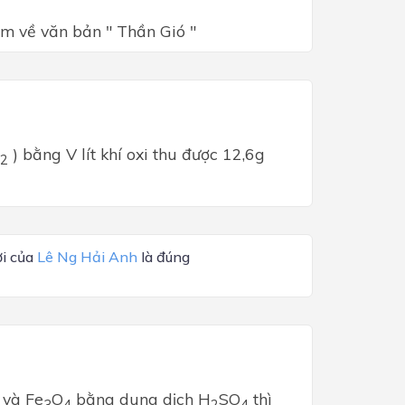
em về văn bản " Thần Gió "
) bằng V lít khí oxi thu được 12,6g
2
ời của
Lê Ng Hải Anh
là đúng
 và Fe
O
bằng dung dịch H
SO
thì
3
4
2
4