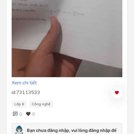
Xem chi tiết
id:73113533
Lớp 8
Công nghệ
0
0