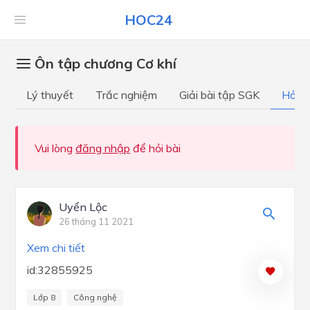
HOC24
Ôn tập chương Cơ khí
Lý thuyết
Trắc nghiệm
Giải bài tập SGK
Hỏi đ
Vui lòng
đăng nhập
để hỏi bài
Uyển Lộc
26 tháng 11 2021
Xem chi tiết
id:32855925
Lớp 8
Công nghệ