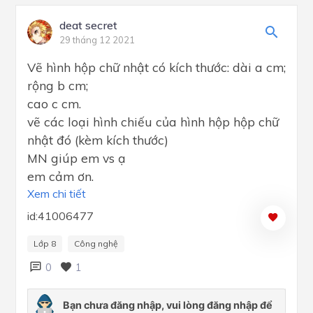
deat secret
29 tháng 12 2021
Vẽ hình hộp chữ nhật có kích thước: dài a cm;
rộng b cm;
cao c cm.
vẽ các loại hình chiếu của hình hộp hộp chữ
nhật đó (kèm kích thước)
MN giúp em vs ạ
em cảm ơn.
Xem chi tiết
id:41006477
Lớp 8
Công nghệ
0
1