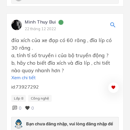
Minh Thuy Bui
22 tháng 12 2022
đía xích của xe đạp có 60 răng , đĩa líp có
30 răng .
a, tính tỉ số truyền i của bộ truyển động ?
b, hãy cho biết đĩa xích và đĩa líp , chi tiết
nào quay nhanh hơn ?
Xem chi tiết
id:73927292
Lớp 8
Công nghệ
0
0