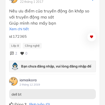
22 tháng 1 2017
Nêu ưu điểm của truyền động ăn khớp so
với truyền động ma sát
Giúp mình nha mấy bạn
Xem chi tiết
id:172365
Lớp 8
Công nghệ
2
0
iamaikora
2 tháng 12 2019
dell bt
Đúng
2
Bình luận (0)