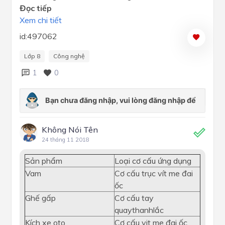
Đọc tiếp
Xem chi tiết
id:497062
Lớp 8
Công nghệ
1
0
Không Nói Tên
24 tháng 11 2018
Sản phẩm
Loại cơ cấu ứng dụng
Vam
Cơ cấu trục vít me đai
ốc
Ghế gấp
Cơ cấu tay
quaythanhlắc
Kích xe oto
Cơ cấu vit me đai ốc