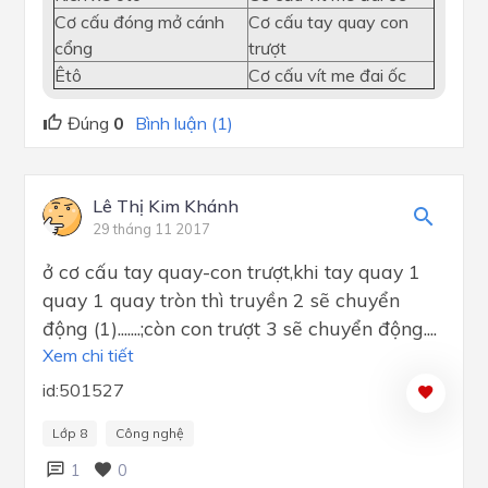
Cơ cấu đóng mở cánh
Cơ cấu tay quay con
cổng
trượt
Êtô
Cơ cấu vít me đai ốc
Đúng
0
Bình luận (1)
Lê Thị Kim Khánh
29 tháng 11 2017
ở cơ cấu tay quay-con trượt,khi tay quay 1
quay 1 quay tròn thì truyền 2 sẽ chuyển
động (1).......;còn con trượt 3 sẽ chuyển động....
Xem chi tiết
id:501527
Lớp 8
Công nghệ
1
0