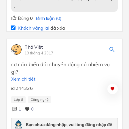
, ....
Đúng
0
Bình luận (0)
Khách vãng lai
đã xóa
Thỏ Việt
19 tháng 4 2017
cơ cấu biến đổi chuyển động có nhiệm vụ
gì?
Xem chi tiết
id:244326
Lớp 8
Công nghệ
1
0