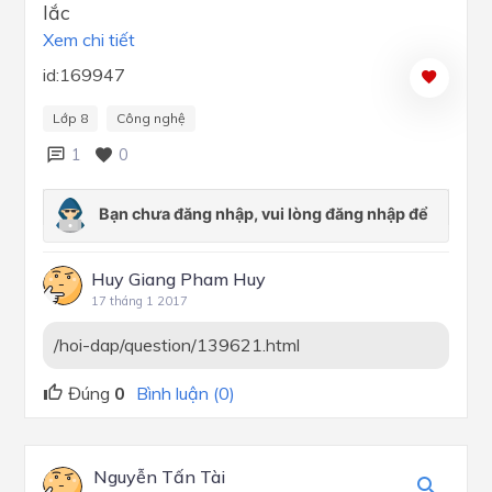
lắc
Xem chi tiết
id:169947
Lớp 8
Công nghệ
1
0
Huy Giang Pham Huy
17 tháng 1 2017
/hoi-dap/question/139621.html
Đúng
0
Bình luận (0)
Nguyễn Tấn Tài