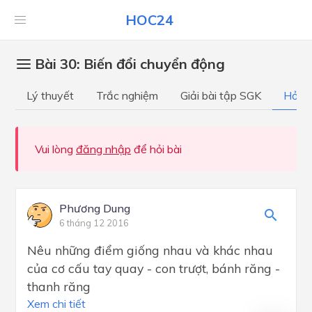
HOC24
Bài 30: Biến đổi chuyển động
Lý thuyết
Trắc nghiệm
Giải bài tập SGK
Hỏi đ
Vui lòng
đăng nhập
để hỏi bài
Phương Dung
6 tháng 12 2016
Nêu những điểm giống nhau và khác nhau
của cơ cấu tay quay - con trượt, bánh răng -
thanh răng
Xem chi tiết