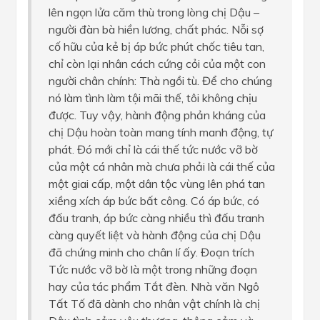
lên ngọn lửa căm thù trong lòng chị Dậu –
người đàn bà hiền lương, chất phác. Nỗi sợ
cố hữu của kẻ bị áp bức phút chốc tiêu tan,
chỉ còn lại nhân cách cứng cỏi của một con
người chân chính: Thà ngồi tù. Để cho chúng
nó làm tình làm tội mãi thế, tôi không chịu
được. Tuy vậy, hành động phản kháng của
chị Dậu hoàn toàn mang tính manh động, tự
phát. Đó mới chỉ là cái thế tức nước vỡ bờ
của một cá nhân mà chưa phải là cái thế của
một giai cấp, một dân tộc vùng lên phá tan
xiềng xích áp bức bất công. Có áp bức, có
đấu tranh, áp bức càng nhiều thì đấu tranh
càng quyết liệt và hành động của chị Dậu
đã chứng minh cho chân lí ấy. Đoạn trích
Tức nước vỡ bờ là một trong những đoạn
hay của tác phẩm Tắt đèn. Nhà văn Ngô
Tất Tố đã dành cho nhân vật chính là chị