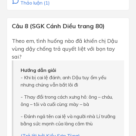
Thảo luận (1)
Câu 8 (SGK Cánh Diều trang 80)
Theo em, tình huống nào đã khiến chị Dậu
vùng dậy chống trả quyết liệt với bọn tay
sai?
Hướng dẫn giải
- Khi bị cai lệ đánh, anh Dậu tuy ốm yếu
nhưng chúng vẫn bắt lôi đi
- Thay đổi trong cách xưng hô: ông – cháu,
ông – tôi và cuối cùng: mày – bà
- Đánh ngã tên cai lệ và người nhà Lí trưởng
bằng sức mạnh của lòng căm thù
(Trả lời bởi Kiều Sơn Tùng)