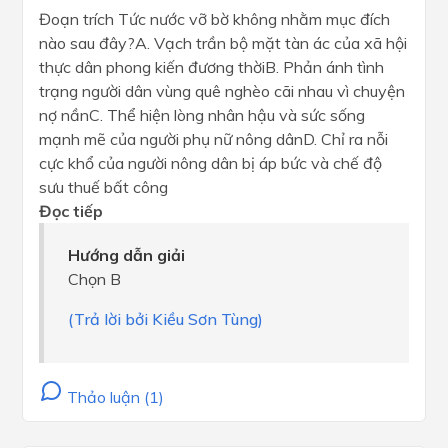
Đoạn trích Tức nước vỡ bờ không nhằm mục đích
nào sau đây?A. Vạch trần bộ mặt tàn ác của xã hội
thực dân phong kiến đương thờiB. Phản ánh tình
trạng người dân vùng quê nghèo cãi nhau vì chuyện
nợ nầnC. Thể hiện lòng nhân hậu và sức sống
mạnh mẽ của người phụ nữ nông dânD. Chỉ ra nỗi
cực khổ của người nông dân bị áp bức và chế độ
sưu thuế bất công
Đọc tiếp
Hướng dẫn giải
Chọn B
(Trả lời bởi Kiều Sơn Tùng)
Thảo luận (1)