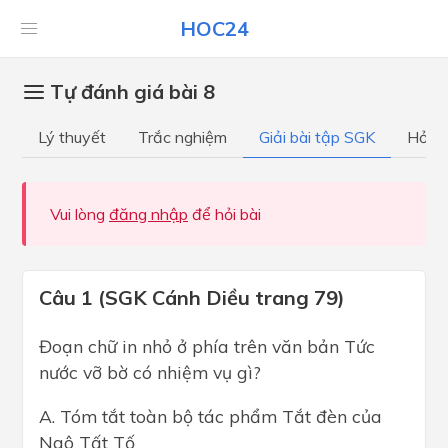
HOC24
Tự đánh giá bài 8
Lý thuyết
Trắc nghiệm
Giải bài tập SGK
Hỏi đ
Vui lòng
đăng nhập
để hỏi bài
Câu 1 (SGK Cánh Diều trang 79)
Đoạn chữ in nhỏ ở phía trên văn bản Tức
nước vỡ bờ có nhiệm vụ gì?
A. Tóm tắt toàn bộ tác phẩm Tắt đèn của
Ngô Tất Tố