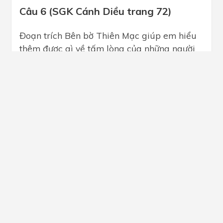
Câu 6 (SGK Cánh Diều trang 72)
Đoạn trích Bên bờ Thiên Mạc giúp em hiểu
thêm được gì về tấm lòng của những người
con nước Việt khi đất nước có giặc ngoại
xâm?
Hướng dẫn giải
Khi đất nước lâm nguy trước kẻ thù xâm lực,
mỗi người dân Việt Nam cần phải đứng lên
dũng cảm chống lại giặc ngoại xâm, thể hiện
tinh thần yêu nước, lòng tự tôn dân tộc bằng
nhiều cách khác nhau.
(Trả lời bởi Kiều Sơn Tùng)
Thảo luận (1)