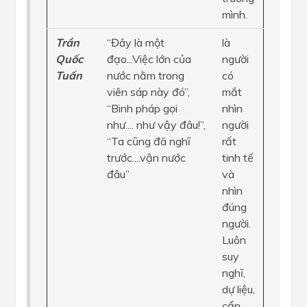
mình.
Trần
“Đây là một
là
Quốc
đạo...Việc lớn của
người
Tuấn
nước nằm trong
có
viên sáp này đó”,
mắt
“Binh pháp gọi
nhìn
như.... như vậy đâu!”,
người
“Ta cũng đã nghĩ
rất
trước....vận nước
tinh tế
đâu”
và
nhìn
đúng
người.
Luôn
suy
nghĩ,
dự liệu,
cẩn