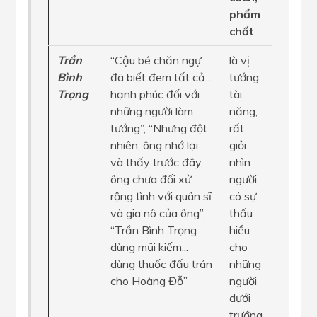
phẩm
chất
Trần
“Cậu bé chăn ngự
là vị
Bình
đã biết đem tất cả...
tướng
Trọng
hạnh phúc đối với
tài
những người làm
năng,
tướng”, “Nhưng đột
rất
nhiên, ông nhớ lại
giỏi
và thấy trước đây,
nhìn
ông chưa đối xử
người,
rộng tình với quân sĩ
có sự
và gia nô của ông”,
thấu
“Trần Bình Trọng
hiểu
dùng mũi kiếm...
cho
dùng thuốc đấu trán
những
cho Hoàng Đỗ”
người
dưới
trướng