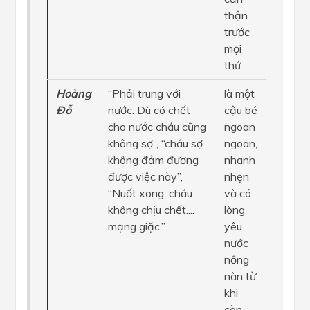
thận
trước
mọi
thứ.
Hoàng
“Phải trung với
là một
Đỗ
nước. Dù có chết
cậu bé
cho nước cháu cũng
ngoan
không sợ”, “cháu sợ
ngoãn,
không đảm đương
nhanh
được việc này”,
nhẹn
“Nuốt xong, cháu
và có
không chịu chết....
lòng
mạng giặc.”
yêu
nước
nồng
nàn từ
khi
còn