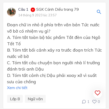
Câu 1
SGK Cánh Diều trang 79
14 tháng 9 2023 lúc 23:57
Đoạn chữ in nhỏ ở phía trên văn bản Tức nước
vỡ bờ có nhiệm vụ gì?
A. Tóm tắt toàn bộ tác phẩm Tắt đèn của Ngô
Tất Tố
B. Tóm tắt bối cảnh xảy ra trước đoạn trích Tức
nước vỡ bờ
C. Tóm tắt câu chuyện bọn người nhà lí trưởng
đánh trói anh Dậu
D. Tóm tắt cảnh chị Dậu phải xoay xở vì suất
sưu của chồng
Xem chi tiết
Lớp 8
Ngữ văn
1
0