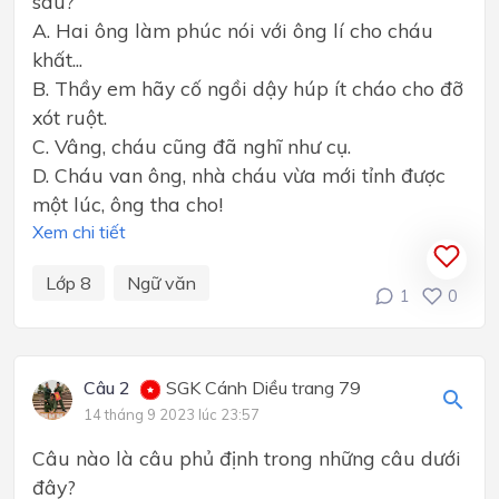
sau?
A. Hai ông làm phúc nói với ông lí cho cháu
khất...
B. Thầy em hãy cố ngồi dậy húp ít cháo cho đỡ
xót ruột.
C. Vâng, cháu cũng đã nghĩ như cụ.
D. Cháu van ông, nhà cháu vừa mới tỉnh được
một lúc, ông tha cho!
Xem chi tiết
Lớp 8
Ngữ văn
1
0
Câu 2
SGK Cánh Diều trang 79
14 tháng 9 2023 lúc 23:57
Câu nào là câu phủ định trong những câu dưới
đây?