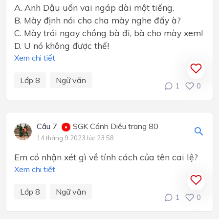
A. Anh Dậu uốn vai ngáp dài một tiếng.
B. Mày định nói cho cha mày nghe đấy à?
C. Mày trói ngay chồng bà đi, bà cho mày xem!
D. U nó không được thế!
Xem chi tiết
Lớp 8
Ngữ văn
1
0
Câu 7
SGK Cánh Diều trang 80
14 tháng 9 2023 lúc 23:58
Em có nhận xét gì về tính cách của tên cai lệ?
Xem chi tiết
Lớp 8
Ngữ văn
1
0