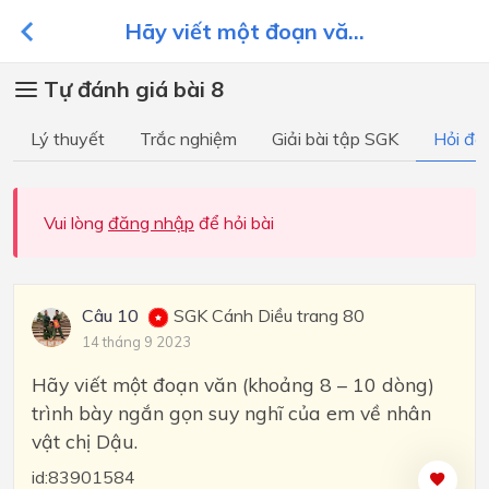
Hãy viết một đoạn vă...
Tự đánh giá bài 8
Lý thuyết
Trắc nghiệm
Giải bài tập SGK
Hỏi đá
Vui lòng
đăng nhập
để hỏi bài
Câu 10
SGK Cánh Diều trang 80
14 tháng 9 2023
Hãy viết một đoạn văn (khoảng 8 – 10 dòng)
trình bày ngắn gọn suy nghĩ của em về nhân
vật chị Dậu.
id:83901584