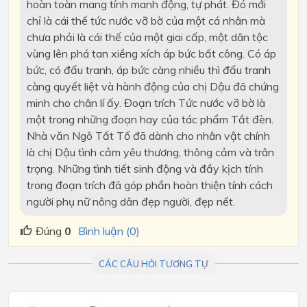
hoàn toàn mang tính manh động, tự phát. Đó mới
chỉ là cái thế tức nước vỡ bờ của một cá nhân mà
chưa phải là cái thế của một giai cấp, một dân tộc
vùng lên phá tan xiềng xích áp bức bất công. Có áp
bức, có đấu tranh, áp bức càng nhiều thì đấu tranh
càng quyết liệt và hành động của chị Dậu đã chứng
minh cho chân lí ấy. Đoạn trích Tức nước vỡ bờ là
một trong những đoạn hay của tác phẩm Tắt đèn.
Nhà văn Ngô Tất Tố đã dành cho nhân vật chính
là chị Dậu tình cảm yêu thương, thông cảm và trân
trọng. Những tình tiết sinh động và đầy kịch tính
trong đoạn trích đã góp phần hoàn thiện tính cách
người phụ nữ nông dân đẹp người, đẹp nết.
Đúng
0
Bình luận (0)
CÁC CÂU HỎI TƯƠNG TỰ