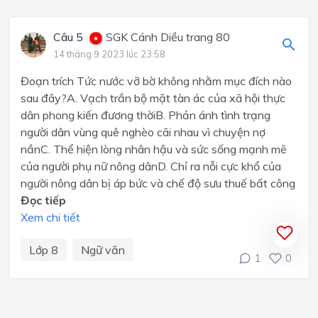
Câu 5
SGK Cánh Diều trang 80
14 tháng 9 2023 lúc 23:58
Đoạn trích Tức nước vỡ bờ không nhằm mục đích nào
sau đây?A. Vạch trần bộ mặt tàn ác của xã hội thực
dân phong kiến đương thờiB. Phản ánh tình trạng
người dân vùng quê nghèo cãi nhau vì chuyện nợ
nầnC. Thể hiện lòng nhân hậu và sức sống mạnh mẽ
của người phụ nữ nông dânD. Chỉ ra nỗi cực khổ của
người nông dân bị áp bức và chế độ sưu thuế bất công
Đọc tiếp
Xem chi tiết
Lớp 8
Ngữ văn
1
0