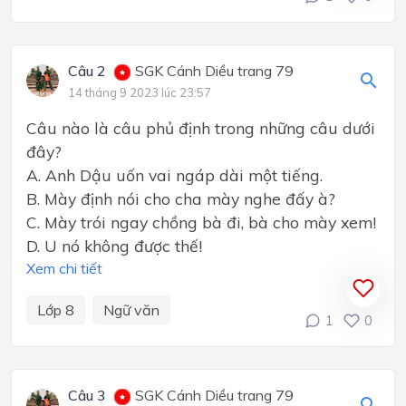
Câu 2
SGK Cánh Diều trang 79
14 tháng 9 2023 lúc 23:57
Câu nào là câu phủ định trong những câu dưới
đây?
A. Anh Dậu uốn vai ngáp dài một tiếng.
B. Mày định nói cho cha mày nghe đấy à?
C. Mày trói ngay chồng bà đi, bà cho mày xem!
D. U nó không được thế!
Xem chi tiết
Lớp 8
Ngữ văn
1
0
Câu 3
SGK Cánh Diều trang 79