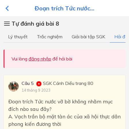
Đoạn trích Tức nước...
Tự đánh giá bài 8
Lý thuyết
Trắc nghiệm
Giải bài tập SGK
Hỏi đá
Vui lòng
đăng nhập
để hỏi bài
Câu 5
SGK Cánh Diều trang 80
14 tháng 9 2023
Đoạn trích Tức nước vỡ bờ không nhằm mục
đích nào sau đây?
A. Vạch trần bộ mặt tàn ác của xã hội thực dân
phong kiến đương thời