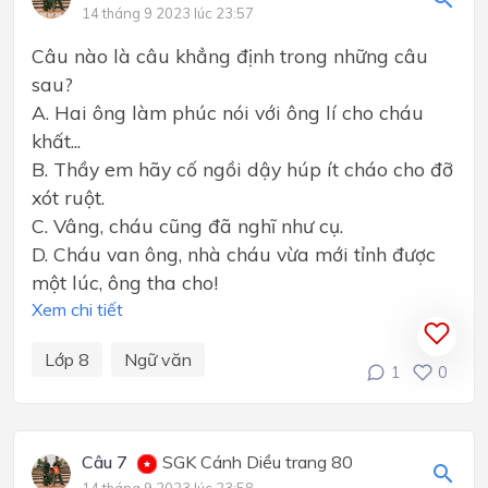
14 tháng 9 2023 lúc 23:57
Câu nào là câu khẳng định trong những câu
sau?
A. Hai ông làm phúc nói với ông lí cho cháu
khất...
B. Thầy em hãy cố ngồi dậy húp ít cháo cho đỡ
xót ruột.
C. Vâng, cháu cũng đã nghĩ như cụ.
D. Cháu van ông, nhà cháu vừa mới tỉnh được
một lúc, ông tha cho!
Xem chi tiết
Lớp 8
Ngữ văn
1
0
Câu 7
SGK Cánh Diều trang 80