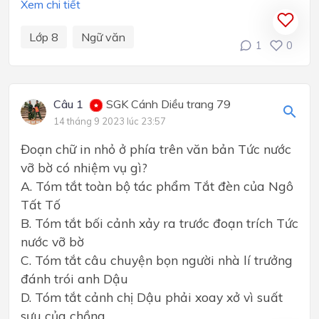
Xem chi tiết
Lớp 8
Ngữ văn
1
0
Câu 1
SGK Cánh Diều trang 79
14 tháng 9 2023 lúc 23:57
Đoạn chữ in nhỏ ở phía trên văn bản Tức nước
vỡ bờ có nhiệm vụ gì?
A. Tóm tắt toàn bộ tác phẩm Tắt đèn của Ngô
Tất Tố
B. Tóm tắt bối cảnh xảy ra trước đoạn trích Tức
nước vỡ bờ
C. Tóm tắt câu chuyện bọn người nhà lí trưởng
đánh trói anh Dậu
D. Tóm tắt cảnh chị Dậu phải xoay xở vì suất
sưu của chồng