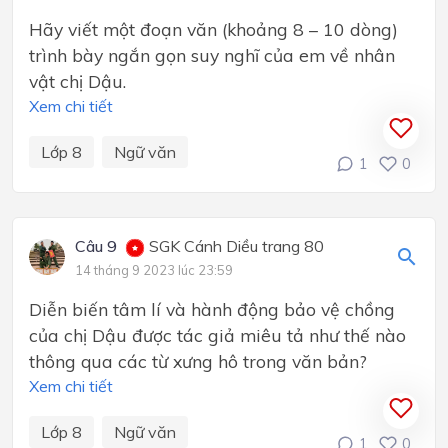
Hãy viết một đoạn văn (khoảng 8 – 10 dòng)
trình bày ngắn gọn suy nghĩ của em về nhân
vật chị Dậu.
Xem chi tiết
Lớp 8
Ngữ văn
1
0
Câu 9
SGK Cánh Diều trang 80
14 tháng 9 2023 lúc 23:59
Diễn biến tâm lí và hành động bảo vệ chồng
của chị Dậu được tác giả miêu tả như thế nào
thông qua các từ xưng hô trong văn bản?
Xem chi tiết
Lớp 8
Ngữ văn
1
0