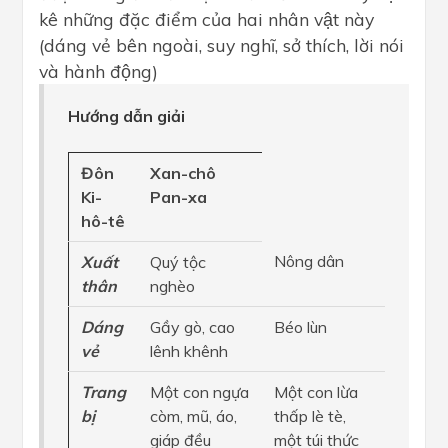
kê những đặc điểm của hai nhân vật này
(dáng vẻ bên ngoài, suy nghĩ, sở thích, lời nói
và hành động)
Hướng dẫn giải
Đôn
Xan-chô
Ki-
Pan-xa
hô-tê
Nông dân
Xuất
Quý tộc
thân
nghèo
Dáng
Gầy gò, cao
Béo lùn
vẻ
lênh khênh
Trang
Một con ngựa
Một con lừa
bị
còm, mũ, áo,
thấp lè tè,
giáp đều
một túi thức