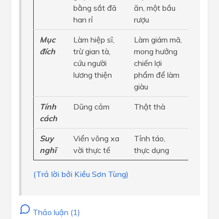
bằng sắt đã
ăn, một bầu
han rỉ
rượu
Mục
Làm hiệp sĩ,
Làm giám mã,
đích
trừ gian tà,
mong hưởng
cứu người
chiến lợi
lương thiện
phẩm để làm
giàu
Tính
Dũng cảm
Thật thà
cách
Suy
Viển vông xa
Tỉnh táo,
nghĩ
vời thực tế
thực dụng
(Trả lời bởi Kiều Sơn Tùng)
Thảo luận (1)