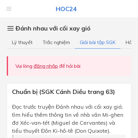
HOC24
Đánh nhau với cối xay gió
Lý thuyết
Trắc nghiệm
Giải bài tập SGK
Hỏi đ
Vui lòng
đăng nhập
để hỏi bài
Chuẩn bị (SGK Cánh Diều trang 63)
Đọc trước truyện Đánh nhau với cối xay gió;
tìm hiểu thêm thông tin về nhà văn Mi-ghen
đơ Xéc-van-tét (Miguel de Cervantes) và
tiểu thuyết Đôn Ki-hô-tê (Don Quixote).