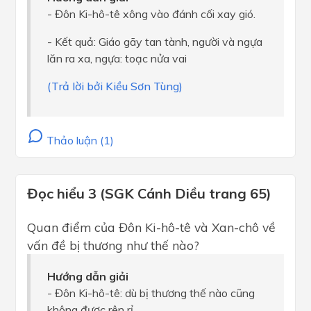
- Đôn Ki-hô-tê xông vào đánh cối xay gió.
- Kết quả: Giáo gãy tan tành, người và ngựa
lăn ra xa, ngựa: toạc nửa vai
(Trả lời bởi Kiều Sơn Tùng)
Thảo luận (1)
Đọc hiểu 3 (SGK Cánh Diều trang 65)
Quan điểm của Đôn Ki-hô-tê và Xan-chô về
vấn đề bị thương như thế nào?
Hướng dẫn giải
- Đôn Ki-hô-tê: dù bị thương thế nào cũng
không được rên rỉ