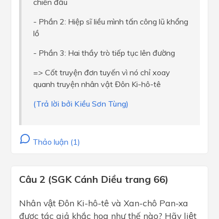
chiến đấu
- Phần 2: Hiệp sĩ liều mình tấn công lũ khổng
lồ
- Phần 3: Hai thầy trò tiếp tục lên đường
=> Cốt truyện đơn tuyến vì nó chỉ xoay
quanh truyện nhân vật Đôn Ki-hô-tê
(Trả lời bởi Kiều Sơn Tùng)
Thảo luận (1)
Câu 2 (SGK Cánh Diều trang 66)
Nhân vật Đôn Ki-hô-tê và Xan-chô Pan-xa
được tác giả khắc họa như thế nào? Hãy liệt