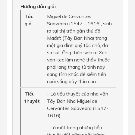
Hướng dẫn giải
Tác
Miguel de Cervantes
giả
Saavedra (1547 – 1616), sinh
ra tại thị trấn gần thủ đô
Mađrít (Tây Ban Nha) trong
một gia đình quý tộc nhỏ, đã
sa sút. Ông thân sinh ra Xec-
van-tec làm nghề thầy thuốc,
phải lang thang từ tỉnh này
sang tỉnh khác để kiếm tiền
nuôi sống bảy đứa con.
Tiểu
- Là tiểu thuyết của nhà văn
thuyết
Tây Ban Nha Miguel de
Cervantes Saavedra (1547-
1616).
- Là một trong những tiểu
thuyết viết sớm nhất bằng