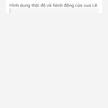
Hình dung thái độ và hành động của vua Lê.
Hướng dẫn giải
- Thái độ: sợ hãi quân Tây Sơn
- Hành động: vội vã cùng triều thần bỏ chạy.
(Trả lời bởi Kiều Sơn Tùng)
Thảo luận (1)
Câu 1 (SGK Cánh Diều trang 63)
Văn bản Quang Trung đại phá quân Thanh
kể về những sự kiện gì? Các sự kiện ấy liên
quan đến những tuyến nhân vật nào?