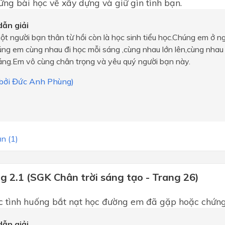
ững bài học về xây dựng và giữ gìn tình bạn.
ẫn giải
t người bạn thân từ hồi còn là học sinh tiểu học.Chúng em ở n
ng em cùng nhau đi học mỗi sáng ,cùng nhau lớn lên,cùng nhau
áng.Em vô cùng chân trọng và yêu quý người bạn này.
i bởi Đức Anh Phùng)
n (1)
g 2.1 (SGK Chân trời sáng tạo - Trang 26)
c tình huống bắt nạt học đường em đã gặp hoặc chứng
ẫn giải