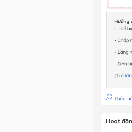
Hướng d
- Thể hi
- Chấp n
- Lắng n
- Bình t
(Trả lờ
Thảo luậ
Hoạt độn