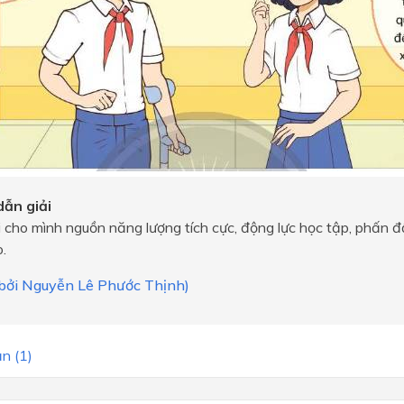
ẫn giải
 cho mình nguồn năng lượng tích cực, động lực học tập, phấn đấ
o.
i bởi Nguyễn Lê Phước Thịnh)
n (1)