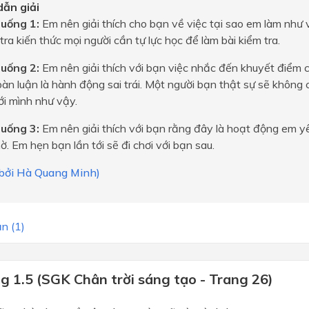
ẫn giải
huống 1:
Em nên giải thích cho bạn về việc tại sao em làm như vậ
tra kiến thức mọi người cần tự lực học để làm bài kiểm tra.
huống 2:
Em nên giải thích với bạn việc nhắc đến khuyết điểm 
àn luận là hành động sai trái. Một người bạn thật sự sẽ không
ới mình như vậy.
huống 3:
Em nên giải thích với bạn rằng đây là hoạt động em y
. Em hẹn bạn lần tới sẽ đi chơi với bạn sau.
i bởi Hà Quang Minh)
n (1)
g 1.5 (SGK Chân trời sáng tạo - Trang 26)