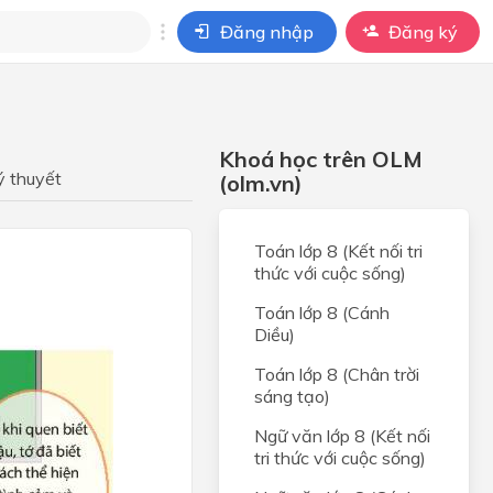
Đăng nhập
Đăng ký
i
ho câu hỏi của
Khoá học trên OLM
BÀI HỌC
ý thuyết
(olm.vn)
Toán lớp 8 (Kết nối tri
thức với cuộc sống)
Toán lớp 8 (Cánh
Diều)
Toán lớp 8 (Chân trời
sáng tạo)
Ngữ văn lớp 8 (Kết nối
tri thức với cuộc sống)