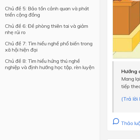
Chủ đề 5: Bảo tồn cảnh quan và phát
Lớp 4
triển cộng đồng
Lớp 3
Chủ đề 6: Đề phòng thiên tai và giảm
nhẹ rủi ro
Lớp 2
Chủ đề 7: Tìm hiểu nghề phổ biến trong
Lớp 1
xã hội hiện đại
Chủ đề 8: Tìm hiểu hứng thú nghề
nghiệp và định hướng học tập, rèn luyện
Hướng d
Mang lại
tiếp the
(Trả lờ
Thảo luậ