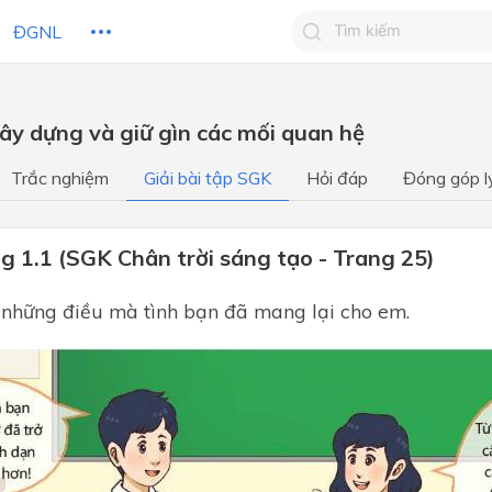
ĐGNL
Tìm kiếm câu trả lờ
Xây dựng và giữ gìn các mối quan hệ
Tìm kiếm câu trả lời c
 HỌC
CHỦ ĐỀ / CHƯƠNG
bạn
Trắc nghiệm
Giải bài tập SGK
Hỏi đáp
Đóng góp l
g 1.1 (SGK Chân trời sáng tạo - Trang 25)
 những điều mà tình bạn đã mang lại cho em.