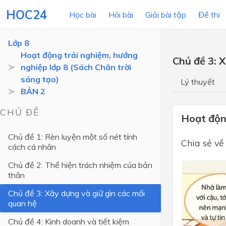
HOC24
Học bài
Hỏi bài
Giải bài tập
Đề thi
Lớp 8
Hoạt động trải nghiệm, hướng
Chủ đề 3: 
nghiệp lớp 8 (Sách Chân trời
LỚP HỌC
MÔN
sáng tạo)
Lý thuyết
BẢN 2
Lớp 12
CHỦ ĐỀ
Lớp 11
Hoạt độn
Lớp 10
Chủ đề 1: Rèn luyện một số nét tính
Chia sẻ về
cách cá nhân
Lớp 9
Chủ đề 2: Thể hiện trách nhiệm của bản
Lớp 8
thân
Lớp 7
Chủ đề 3: Xây dựng và giữ gìn các mối
quan hệ
Lớp 6
Chủ đề 4: Kinh doanh và tiết kiệm
Lớp 5