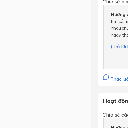
Chia sẻ nh
Hướng d
Em có mộ
nhau,chú
ngày th
(Trả lờ
Thảo luậ
Hoạt độn
Chia sẻ cá
Hướng d