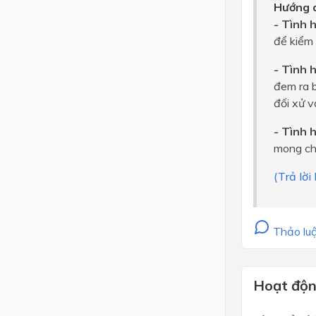
Hướng d
- Tình 
để kiểm 
- Tình 
đem ra b
đối xử v
- Tình 
mong chờ
(Trả lờ
Thảo luậ
Hoạt độn