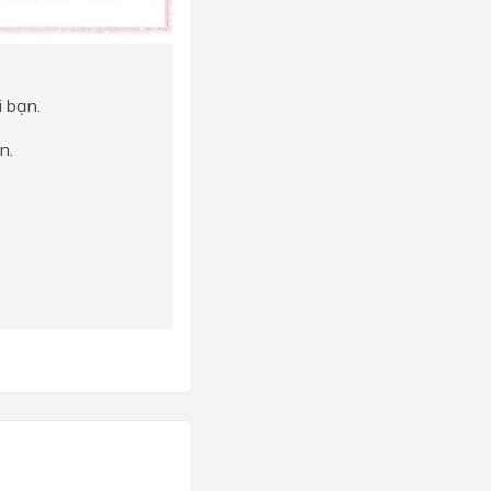
i bạn.
n.