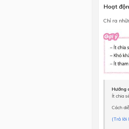
Hoạt độn
Chỉ ra nhữ
Hướng d
Ít chia 
Cách diễ
(Trả lờ