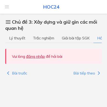
HOC24
Chủ đề 3: Xây dựng và giữ gìn các mối
quan hệ
Lý thuyết
Trắc nghiệm
Giải bài tập SGK
Hỏi đ
Vui lòng
đăng nhập
để hỏi bài
Bài trước
Bài tiếp theo