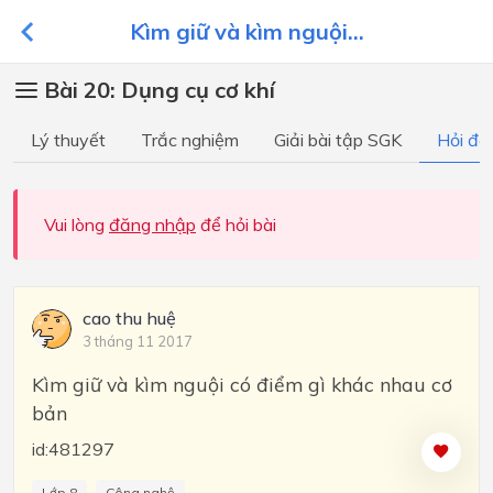
Kìm giữ và kìm nguội...
Bài 20: Dụng cụ cơ khí
Lý thuyết
Trắc nghiệm
Giải bài tập SGK
Hỏi đá
Vui lòng
đăng nhập
để hỏi bài
cao thu huệ
3 tháng 11 2017
Kìm giữ và kìm nguội có điểm gì khác nhau cơ
bản
id:481297
Lớp 8
Công nghệ