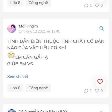
Lớp 8
Công nghệ
1
0
Mai Phạm
17 tháng 12 2021 lúc 19:45
TÍNH DẪN ĐIỆN THUỘC TÍNH CHẤT CƠ BẢN
NÀO CỦA VẬT LIỆU CƠ KHÍ
EM CẦN GẤP Ạ
GIÚP EM VS
Xem chi tiết
Lớp 8
Công nghệ
1
0
14.Nguyễn Anh Khoa 8A3