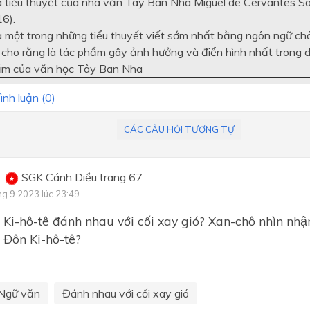
à tiểu thuyết của nhà văn Tây Ban Nha Miguel de Cervantes 
Bài 7: Yêu thương và hi vọn
6).
Bài 8: Cánh cửa mở ra thế gi
à một trong những tiểu thuyết viết sớm nhất bằng ngôn ngữ châ
 cho rằng là tác phẩm gây ảnh hưởng và điển hình nhất trong 
m của văn học Tây Ban Nha
ình luận (
0
)
CÁC CÂU HỎI TƯƠNG TỰ
SGK Cánh Diều trang 67
ng 9 2023 lúc 23:49
Ki-hô-tê đánh nhau với cối xay gió? Xan-chô nhìn nhận 
́i Đôn Ki-hô-tê?
Ngữ văn
Đánh nhau với cối xay gió