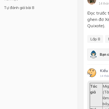
14 thá
Tự đánh giá bài 8
Lớp 4
Đọc trước 
Lớp 3
ghen đơ Xé
Quixote).
Lớp 2
Lớp 1
Lớp 8
Kiều
14 thá
Tác
Mig
giả
(Tâ
làm
bảy