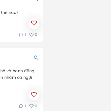
thế nào?
1
0
hồ và hành động
ện nhằm ca ngợi
1
0