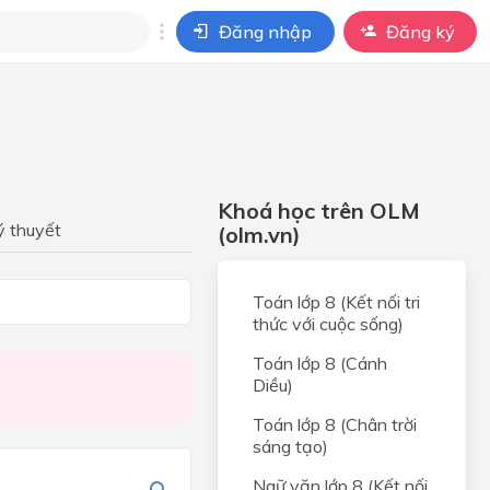
Đăng nhập
Đăng ký
i
ho câu hỏi của
BÀI HỌC
Khoá học trên OLM
ý thuyết
(olm.vn)
Toán lớp 8 (Kết nối tri
thức với cuộc sống)
i
Toán lớp 8 (Cánh
Diều)
Toán lớp 8 (Chân trời
sáng tạo)
Ngữ văn lớp 8 (Kết nối