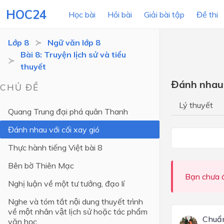
HOC24
Học bài
Hỏi bài
Giải bài tập
Đề thi
Lớp 8
Ngữ văn lớp 8
Bài 8: Truyện lịch sử và tiểu
thuyết
LỚP HỌC
MÔN
Đánh nhau 
CHỦ ĐỀ
Lớp 12
Lý thuyết
Quang Trung đại phá quân Thanh
Lớp 11
Đánh nhau với cối xay gió
Lớp 10
Thực hành tiếng Việt bài 8
Lớp 9
Bên bờ Thiên Mạc
Lớp 8
Bạn chưa đ
Nghị luận về một tư tưởng, đạo lí
Lớp 7
Nghe và tóm tắt nội dung thuyết trình
Lớp 6
về một nhân vật lịch sử hoặc tác phẩm
Chuẩn
văn học
Lớp 5