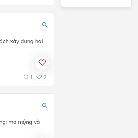
 cách xây dựng hai
1
0
ống: mơ mộng và