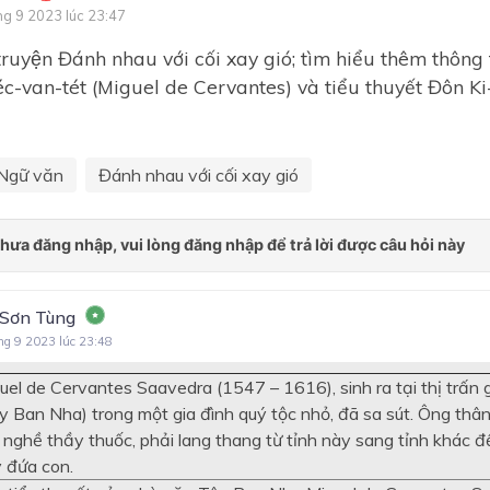
ng 9 2023 lúc 23:47
Bài 8: Truyện lịch sử và tiểu
truyện Đánh nhau với cối xay gió; tìm hiểu thêm thông 
thuyết
c-van-tét (Miguel de Cervantes) và tiểu thuyết Đôn K
Bài 9: Nghị luận văn học
Bài 10: Văn bản thông tin
Ngữ văn
Đánh nhau với cối xay gió
Ôn tập học kì II
Bài 1: Những gương mặt th
yêu
Bài 2: Những bí ẩn của thế g
nhiên
 Sơn Tùng
Bài 3: Sự sống tự thiêng liê
ng 9 2023 lúc 23:48
Bài 4: Sắc thái của tiếng cườ
uel de Cervantes Saavedra (1547 – 1616), sinh ra tại thị trấn 
y Ban Nha) trong một gia đình quý tộc nhỏ, đã sa sút. Ông thâ
Bài 5: Những tình huống khô
 nghề thầy thuốc, phải lang thang từ tỉnh này sang tỉnh khác đ
Bài 6: Tình yêu Tổ quốc
 đứa con.