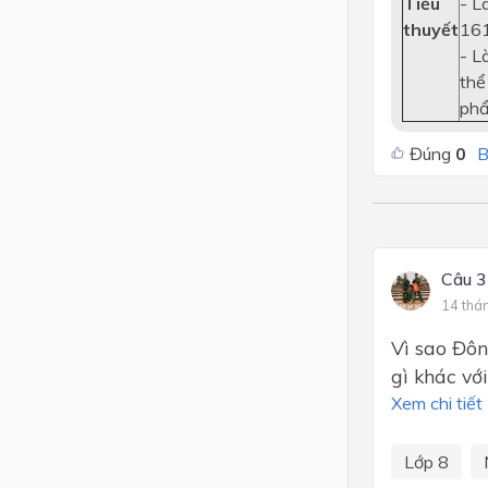
Tiểu
- L
thuyết
161
- L
thể
phẩ
Đúng
0
B
Câu 3
14 thá
Vì sao Đôn 
gì khác vơ
Xem chi tiết
Lớp 8