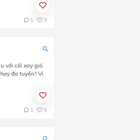
1
0
 với cối xay gió.
 hay đa tuyến? Vì
1
0