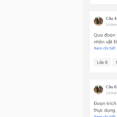
Câu 4
14 thá
Qua đoạn tr
nhân vật Đ
Xem chi tiết
Lớp 8
Câu 6
14 thá
Đoạn trích
thực dụng.
Xem chi tiết