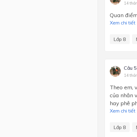
14 thá
Quan điểm 
Xem chi tiết
Lớp 8
Câu 5
14 thá
Theo em, vi
của nhân v
hay phê pha
Xem chi tiết
Lớp 8