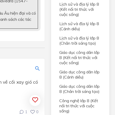
Saavedra (1547-
g
Lịch sử và địa lý lớp 8
(Kết nối tri thức với
ới
u Âu hiện đại và có
cuộc sống)
danh sách các tác
Lịch sử và địa lý lớp 8
(Cánh diều)
Lịch sử và địa lý lớp 8
(Chân trời sáng tạo)
Giáo dục công dân lớp
8 (Kết nối tri thức với
cuộc sống)
Giáo dục công dân lớp
8 (Cánh diều)
về cối xay gió có
Giáo dục công dân lớp
8 (Chân trời sáng tạo)
Công nghệ lớp 8 (Kết
nối tri thức với cuộc
sống)
1
0