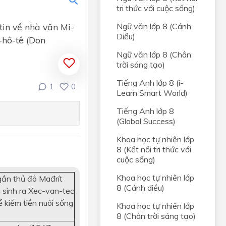
tri thức với cuộc sống)
tin về nhà văn Mi-
Ngữ văn lớp 8 (Cánh
Diều)
i-hô-tê (Don
Ngữ văn lớp 8 (Chân
trời sáng tạo)
Tiếng Anh lớp 8 (i-
1
0
Learn Smart World)
ân
Tiếng Anh lớp 8
(Global Success)
iới tự
Khoa học tự nhiên lớp
8 (Kết nối tri thức với
ng
cuộc sống)
i
Khoa học tự nhiên lớp
gần thủ đô Mađrít
8 (Cánh diều)
n sinh ra Xec-van-tec
i hài
ể kiếm tiền nuôi sống
Khoa học tự nhiên lớp
8 (Chân trời sáng tạo)