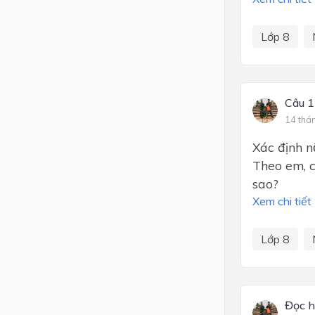
Lớp 8
Câu 1
14 thá
Xác định n
Theo em, cố
sao?
Xem chi tiết
Lớp 8
Đọc h