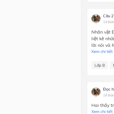
Câu 2
14 thá
Nhân vật Đ
liệt kê như
lời nói và
Xem chi tiết
Lớp 8
Đọc h
14 thá
Hai thầy tr
Xem chi tiết