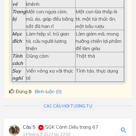
vẻ
khênh
Trang
Một con ngựa còm,
Một con lừa thấp lè
bị
mũ, áo, giáp đều bằng
tè, một túi thức ăn,
sắt đã han rỉ
một bầu rượu
Mục
Làm hiệp sĩ, trừ gian
Làm giám mã, mong
đích
tà, cứu người lương
hưởng chiến lợi phẩm
thiện
để làm giàu
Tính
Dũng cảm
Thật thà
cách
Suy
Viển vông xa vời thực
Tỉnh táo, thực dụng
nghĩ
tế
Đúng
0
Bình luận (0)
CÁC CÂU HỎI TƯƠNG TỰ
Câu 5
SGK Cánh Diều trang 67
14 tháng 9 2023 lúc 23:50