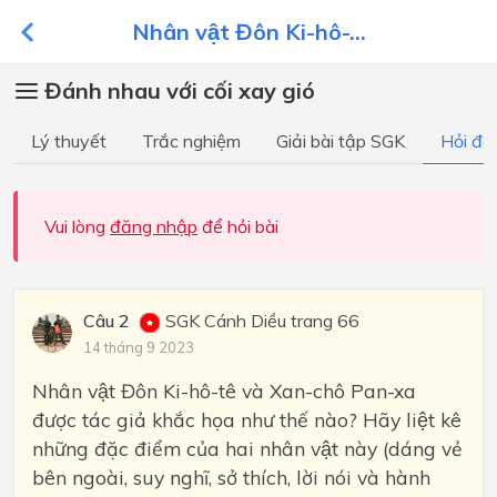
Nhân vật Đôn Ki-hô-...
Đánh nhau với cối xay gió
Lý thuyết
Trắc nghiệm
Giải bài tập SGK
Hỏi đá
Vui lòng
đăng nhập
để hỏi bài
Câu 2
SGK Cánh Diều trang 66
14 tháng 9 2023
Nhân vật Đôn Ki-hô-tê và Xan-chô Pan-xa
được tác giả khắc họa như thế nào? Hãy liệt kê
những đặc điểm của hai nhân vật này (dáng vẻ
bên ngoài, suy nghĩ, sở thích, lời nói và hành