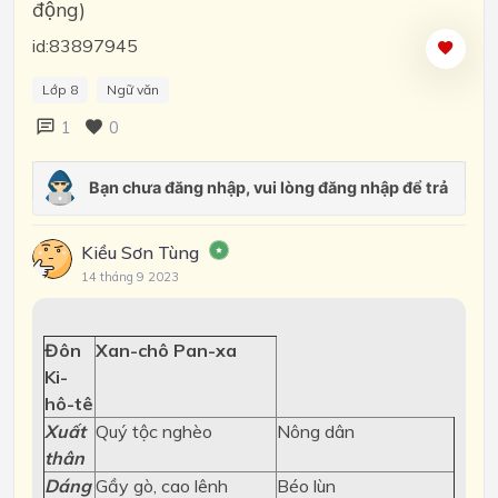
động)
id:83897945
Lớp 8
Ngữ văn
1
0
Kiều Sơn Tùng
14 tháng 9 2023
Đôn
Xan-chô Pan-xa
Ki-
hô-tê
Xuất
Quý tộc nghèo
Nông dân
thân
Dáng
Gầy gò, cao lênh
Béo lùn