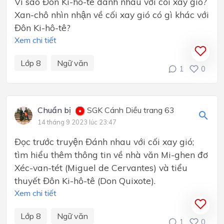
Vì sao Đôn Ki-hô-tê đánh nhau với cối xay gió?
Xan-chô nhìn nhận về cối xay gió có gì khác với
Đôn Ki-hô-tê?
Xem chi tiết
Lớp 8
Ngữ văn
1
0
Chuẩn bị
SGK Cánh Diều trang 63
14 tháng 9 2023 lúc 23:47
Đọc trước truyện Đánh nhau với cối xay gió;
tìm hiểu thêm thông tin về nhà văn Mi-ghen đơ
Xéc-van-tét (Miguel de Cervantes) và tiểu
thuyết Đôn Ki-hô-tê (Don Quixote).
Xem chi tiết
Lớp 8
Ngữ văn
1
0