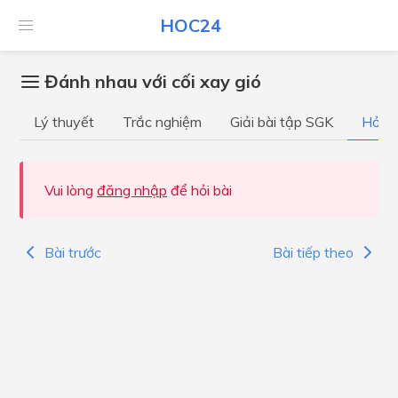
HOC24
Đánh nhau với cối xay gió
Lý thuyết
Trắc nghiệm
Giải bài tập SGK
Hỏi đ
Vui lòng
đăng nhập
để hỏi bài
Bài trước
Bài tiếp theo