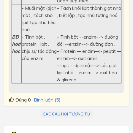
đoạn tiếp theo .
- Muối mật (dịch
- Tách khối lipit thành giọt nhỏ
mật ) tách khối
, biệt lập , tạo nhũ tương hoá .
lipit tạo nhũ tiêu
hoá .
BĐ
- Tinh bột ,
- Tinh bột --enzim--> đường
hoá
protein , lipit ,
đôi --enzim--> đường đơn .
học
chịu sự tác động
- Protein -- enzim--> peptit --
của enzim .
enzim--> axit amin .
- Lipit --dịchmật--> các giọt
lipit nhỏ --enzim--> axit béo
& glixerin .
Đúng
0
Bình luận (5)
CÁC CÂU HỎI TƯƠNG TỰ