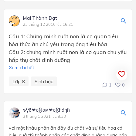
Mai Thành Đạt
23 tháng 12 2016 lúc 16:21
Câu 1: Chứng minh ruột non là cơ quan tiêu
hóa thức ăn chủ yếu trong ống tiêu hóa
Câu 2: chứng minh ruột non là cơ quan chủ yếu
hấp thụ chất dinh dưỡng
Xem chi tiết
Lớp 8
Sinh học
1
0
๖ۣۜVõ❤๖ۣۜNαм❤๖ۣۜKɦáηɦ
3 tháng 1 2021 lúc 8:33
với một khẩu phần ăn đầy đủ chất và sự tiêu hóa có
hiệu quả thì thành phần các chất dinh dưỡng được hấp