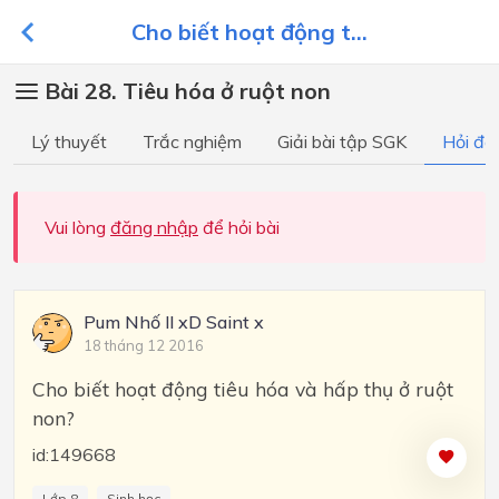
Cho biết hoạt động t...
Bài 28. Tiêu hóa ở ruột non
Lý thuyết
Trắc nghiệm
Giải bài tập SGK
Hỏi đá
Vui lòng
đăng nhập
để hỏi bài
Pum Nhố ll xD Saint x
18 tháng 12 2016
Cho biết hoạt động tiêu hóa và hấp thụ ở ruột
non?
id:149668
Lớp 8
Sinh học