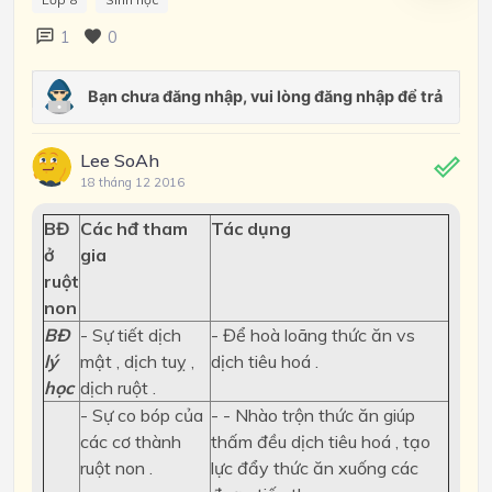
1
0
Lee SoAh
18 tháng 12 2016
BĐ
Các hđ tham
Tác dụng
ở
gia
ruột
non
BĐ
- Sự tiết dịch
- Để hoà loãng thức ăn vs
lý
mật , dịch tuỵ ,
dịch tiêu hoá .
học
dịch ruột .
- Sự co bóp của
- - Nhào trộn thức ăn giúp
các cơ thành
thấm đều dịch tiêu hoá , tạo
ruột non .
lực đẩy thức ăn xuống các