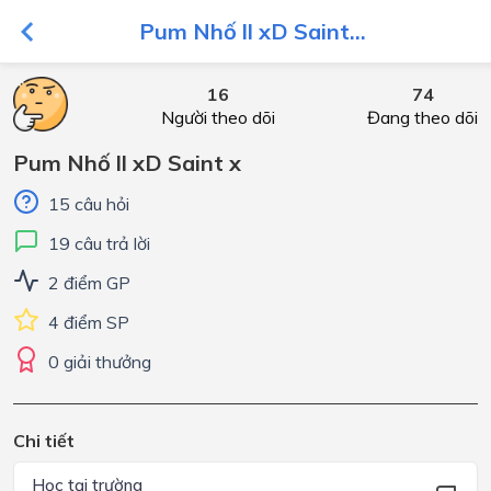
Pum Nhố ll xD Saint...
16
74
Người theo dõi
Đang theo dõi
Pum Nhố ll xD Saint x
15 câu hỏi
19 câu trả lời
2 điểm GP
4 điểm SP
0 giải thưởng
Chi tiết
Học tại trường