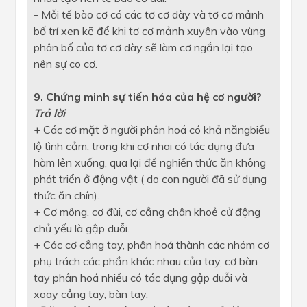
- Mỗi tế bào cơ có các tơ cơ dày và tơ cơ mảnh
bố trí xen kẽ để khi tơ cơ mảnh xuyên vào vùng
phân bố của tơ cơ dày sẽ làm cơ ngắn lại tạo
nên sự co cơ.
9. Chứng minh sự tiến hóa của hệ cơ người?
Trả lời
+ Các cơ mặt ở người phân hoá có khả năngbiểu
lộ tình cảm, trong khi cơ nhai có tác dụng đưa
hàm lên xuống, qua lại để nghiền thức ăn không
phát triển ở động vật ( do con người đã sử dụng
thức ăn chín).
+ Cơ mông, cơ đùi, cơ cẳng chân khoẻ cử động
chủ yếu là gập duỗi.
+ Các cơ cẳng tay, phân hoá thành các nhóm cơ
phụ trách các phần khác nhau của tay, cơ bàn
tay phân hoá nhiều có tác dụng gập duỗi và
xoay cẳng tay, bàn tay.