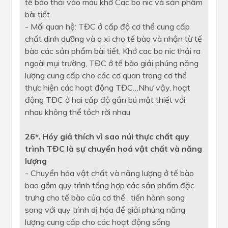
tế bào thải vào máu khớ Cac bo nic và sản phẩm
bài tiết
- Mối quan hệ: TĐC ở cấp độ cơ thể cung cấp
chất dinh dưỡng và o xi cho tế bào và nhận từ tế
bào các sản phẩm bài tiết, Khớ cac bo nic thải ra
ngoài mụi trường, TĐC ở tế bào giải phúng năng
lượng cung cấp cho các cơ quan trong cơ thể
thực hiện các hoạt động TĐC…Như vậy, hoạt
động TĐC ở hai cấp độ gắn bú mật thiết với
nhau không thể tỏch rời nhau
26*. Hóy giả thích vì sao núi thực chất quy
trình TĐC là sự chuyển hoá vật chất và năng
lượng
- Chuyển hóa vật chất và năng lượng ở tế bào
bao gồm quy trình tổng hợp các sản phấm đặc
trưng cho tế bào của cơ thể , tiến hành song
song với quy trình dị hóa để giải phúng năng
lượng cung cấp cho các hoạt động sống