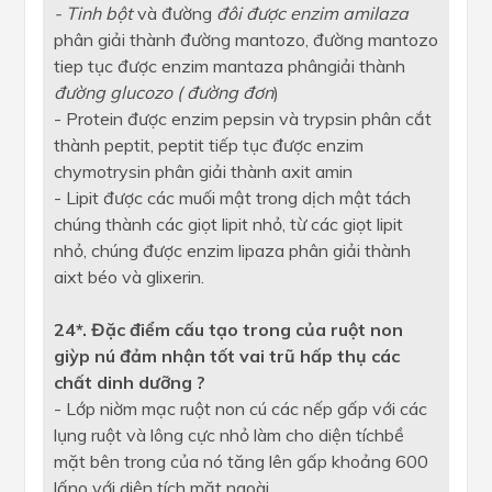
- Tinh bột
và đường
đôi được enzim amilaza
phân giải thành đường mantozo, đường mantozo
tiep tục được enzim mantaza phângiải thành
đường glucozo ( đường đơn
)
- Protein được enzim pepsin và trypsin phân cắt
thành peptit, peptit tiếp tục được enzim
chymotrysin phân giải thành axit amin
- Lipit được các muối mật trong dịch mật tách
chúng thành các giọt lipit nhỏ, từ các giọt lipit
nhỏ, chúng được enzim lipaza phân giải thành
aixt béo và glixerin.
24*. Đặc điểm cấu tạo trong của ruột non
giỳp nú đảm nhận tốt vai trũ hấp thụ các
chất dinh dưỡng ?
- Lớp niờm mạc ruột non cú các nếp gấp với các
lụng ruột và lông cực nhỏ làm cho diện tíchbề
mặt bên trong của nó tăng lên gấp khoảng 600
lấno với diện tích mặt ngoài