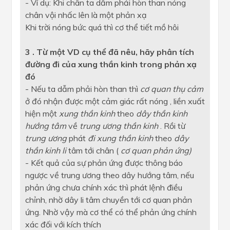
- Ví dụ: Khi chân ta dẫm phải hòn than nóng
chân vội nhấc lên là một phản xạ
Khi trời nóng bức quá thì cơ thể tiết mồ hôi
3 . Từ một VD cụ thể đã nêu, hãy phân tích
đường đi của xung thần kinh
trong phản xạ
đó
- Nếu ta dẫm phải hòn than thì
cơ quan thụ cảm
ở đó nhận được một cảm giác rất nóng , liền xuất
hiện một
xung thần kinh
theo
dây thần kinh
hướng tâm
về
trung ương thần kinh
. Rồi từ
trung ương
phát
đi xung thần kinh
theo
dây
thần kinh li
tâm tới chân (
cơ quan phản ứng)
- Kết quả của sự phản ứng được thông báo
ngược về trung ương theo dây hướng tâm, nếu
phản ứng chưa chính xác thì phát lệnh điều
chỉnh, nhờ dây li tâm chuyền tới cơ quan phản
ứng. Nhờ vậy mà cơ thể có thể phản ứng chính
xác đối với kích thích