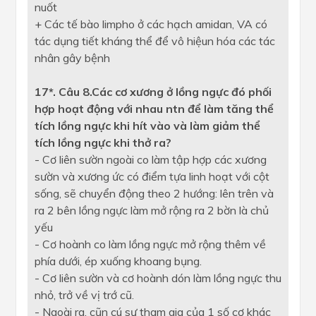
nuốt
+ Các tế bào limpho ở các hạch amidan, VA có
tác dụng tiết kháng thể để vô hiệun hóa các tác
nhân gây bệnh
17*. Câu 8.Các cơ xương ở lồng ngực đó phối
hợp hoạt động với nhau ntn để làm tăng thể
tích lồng ngực khi hít vào và làm giảm thể
tích lồng ngực khi thở ra?
- Cơ liên sườn ngoài co làm tập hợp các xương
sườn và xương ức có điểm tựa linh hoạt với cột
sống, sẽ chuyển động theo 2 hướng: lên trên và
ra 2 bên lồng ngực làm mở rộng ra 2 bờn là chủ
yếu
- Cơ hoành co làm lồng ngực mở rộng thêm về
phía dưới, ép xuống khoang bụng.
- Cơ liên sườn và cơ hoành dón làm lồng ngực thu
nhỏ, trở về vị trớ cũ.
- Ngoài ra, cũn cú sự tham gia của 1 số cơ khác