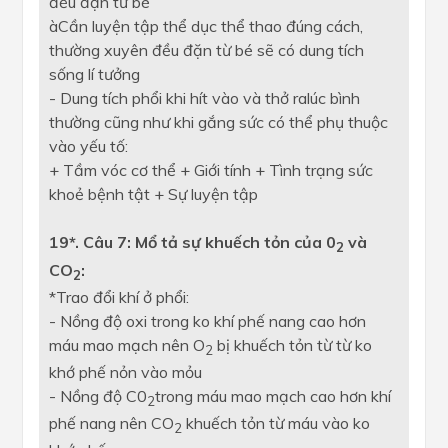
đều đặn từ bé
àCần luyện tập thể dục thể thao đúng cách,
thường xuyên đều đặn từ bé sẽ có dung tích
sống lí tưởng
- Dung tích phổi khi hít vào và thở ralúc bình
thường cũng như khi gắng sức có thể phụ thuộc
vào yếu tố:
+ Tầm vóc cơ thể + Giới tính + Tình trạng sức
khoẻ bệnh tật + Sự luyện tập
19*. Câu 7: Mổ tả sự khuếch tỏn của 0
và
2
CO
:
2
*Trao đổi khí ở phổi:
- Nồng độ oxi trong ko khí phế nang cao hơn
máu mao mạch nên O
bị khuếch tỏn từ từ ko
2
khớ phế nỏn vào mỏu
- Nồng độ C0
trong máu mao mạch cao hơn khí
2
phế nang nên CO
khuếch tỏn từ máu vào ko
2