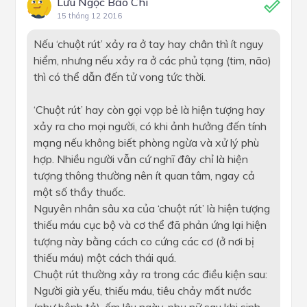
Lưu Ngọc Bảo Chi
15 tháng 12 2016
Nếu ‘chuột rút’ xảy ra ở tay hay chân thì ít nguy
hiểm, nhưng nếu xảy ra ở các phủ tạng (tim, não)
thì có thể dẫn đến tử vong tức thời.
‘Chuột rút’ hay còn gọi vọp bẻ là hiện tượng hay
xảy ra cho mọi người, có khi ảnh hưởng đến tính
mạng nếu không biết phòng ngừa và xử lý phù
hợp. Nhiều người vẫn cứ nghĩ đây chỉ là hiện
tượng thông thường nên ít quan tâm, ngay cả
một số thầy thuốc.
Nguyên nhân sâu xa của ‘chuột rút’ là hiện tượng
thiếu máu cục bộ và cơ thể đã phản ứng lại hiện
tượng này bằng cách co cứng các cơ (ở nơi bị
thiếu máu) một cách thái quá.
Chuột rút thường xảy ra trong các điều kiện sau:
Người già yếu, thiếu máu, tiêu chảy mất nước