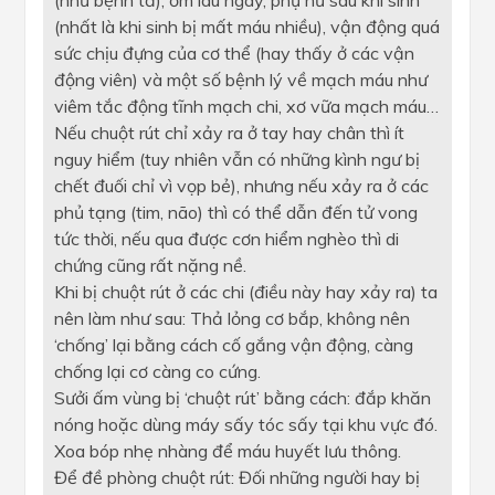
(như bệnh tả), ốm lâu ngày, phụ nữ sau khi sinh
(nhất là khi sinh bị mất máu nhiều), vận động quá
sức chịu đựng của cơ thể (hay thấy ở các vận
động viên) và một số bệnh lý về mạch máu như
viêm tắc động tĩnh mạch chi, xơ vữa mạch máu…
Nếu chuột rút chỉ xảy ra ở tay hay chân thì ít
nguy hiểm (tuy nhiên vẫn có những kình ngư bị
chết đuối chỉ vì vọp bẻ), nhưng nếu xảy ra ở các
phủ tạng (tim, não) thì có thể dẫn đến tử vong
tức thời, nếu qua được cơn hiểm nghèo thì di
chứng cũng rất nặng nề.
Khi bị chuột rút ở các chi (điều này hay xảy ra) ta
nên làm như sau: Thả lỏng cơ bắp, không nên
‘chống’ lại bằng cách cố gắng vận động, càng
chống lại cơ càng co cứng.
Sưởi ấm vùng bị ‘chuột rút’ bằng cách: đắp khăn
nóng hoặc dùng máy sấy tóc sấy tại khu vực đó.
Xoa bóp nhẹ nhàng để máu huyết lưu thông.
Để đề phòng chuột rút: Đối những người hay bị