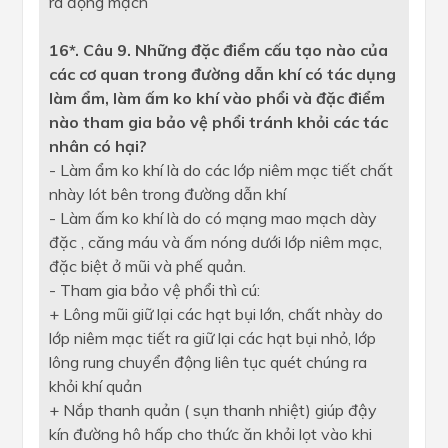
ra động mạch
16*. Câu 9. Những đặc điểm cấu tạo nào của
các cơ quan trong đường dẫn khí có tác dụng
làm ẩm, làm ấm ko khí vào phổi và đặc điểm
nào tham gia bảo vệ phổi tránh khỏi các tác
nhân có hại?
- Làm ẩm ko khí là do các lớp niêm mạc tiết chất
nhày lót bên trong đường dẫn khí
- Làm ấm ko khí là do có mạng mao mạch dày
đặc , căng máu và ấm nóng dưới lớp niêm mạc,
đặc biệt ở mũi và phế quản.
- Tham gia bảo vệ phổi thì cú:
+ Lông mũi giữ lại các hạt bụi lớn, chất nhày do
lớp niêm mạc tiết ra giữ lại các hạt bụi nhỏ, lớp
lông rung chuyển động liên tục quét chúng ra
khỏi khí quản
+ Nắp thanh quản ( sụn thanh nhiệt) giúp đậy
kín đường hô hấp cho thức ăn khỏi lọt vào khi