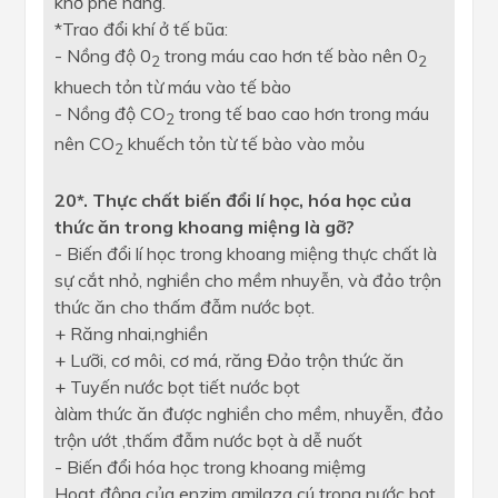
khớ phế nang.
*Trao đổi khí ở tế bũa:
- Nồng độ 0
trong máu cao hơn tế bào nên 0
2
2
khuech tỏn từ máu vào tế bào
- Nồng độ CO
trong tế bao cao hơn trong máu
2
nên CO
khuếch tỏn từ tế bào vào mỏu
2
20*. Thực chất biến đổi lí học, hóa học của
thức ăn trong khoang miệng là gỡ?
- Biến đổi lí học trong khoang miệng thực chất là
sự cắt nhỏ, nghiền cho mềm nhuyễn, và đảo trộn
thức ăn cho thấm đẫm nước bọt.
+ Răng nhai,nghiền
+ Lưỡi, cơ môi, cơ má, răng Đảo trộn thức ăn
+ Tuyến nước bọt tiết nước bọt
àlàm thức ăn được nghiền cho mềm, nhuyễn, đảo
trộn ướt ,thấm đẫm nước bọt à dễ nuốt
- Biến đổi hóa học trong khoang miệmg
Hoạt động của enzim amilaza cú trong nước bọt