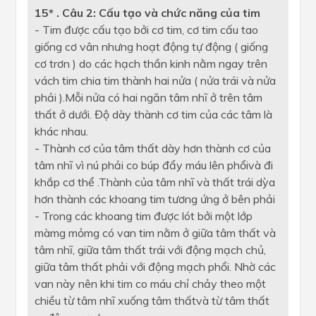
15* . Câu 2: Cấu tạo và chức năng của tim
- Tim được cấu tạo bởi cơ tim, cơ tim cấu tao
giống cơ vân nhưng hoạt động tự động ( giống
cơ trơn ) do các hạch thần kinh nằm ngay trên
vách tim chia tim thành hai nửa ( nửa trái và nửa
phải ).Mỗi nửa có hai ngăn tâm nhĩ ở trên tâm
thất ở dưới. Độ dày thành cơ tim của các tâm là
khác nhau.
- Thành cơ của tâm thất dày hơn thành cơ của
tâm nhĩ vì nú phải co búp đẩy máu lên phổivà đi
khắp cơ thể .Thành của tâm nhĩ và thất trái dỳa
hơn thành các khoang tim tương ứng ở bên phải
- Trong các khoang tim được lót bởi một lớp
màmg mỏmg có van tim nằm ở giữa tâm thất và
tâm nhĩ, giữa tâm thất trái với động mạch chủ,
giữa tâm thất phải với động mạch phổi. Nhờ các
van này nên khi tim co máu chỉ chảy theo một
chiều từ tâm nhĩ xuống tâm thấtvà từ tâm thất