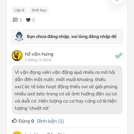
Lớp 8
Sinh học
5
0
hồ văn hưng
2 tháng 12 2016
Vì vận đọng viên vận động quá nhiều ra mồ hôi
dẫn đến mất nước ,mất muối khoáng ,thiếu
oxi.Các tế bào hoạt động thiếu oxi sẽ giải phóng
nhiều axit latic trong cơ sẽ ảnh hưỡng đến sự cơ
và duỗi cơ .Hiên tượng co cơ hay cứng cơ là hiện
tượng 'chuột rút'
Đúng
0
Bình luận (1)