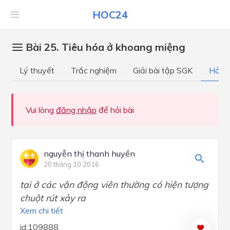
HOC24
Bài 25. Tiêu hóa ở khoang miệng
Lý thuyết
Trắc nghiệm
Giải bài tập SGK
Hỏi đ
Vui lòng
đăng nhập
để hỏi bài
nguyễn thị thanh huyền
20 tháng 10 2016
tại ở các vận động viên thường có hiện tượng
chuột rút xảy ra
Xem chi tiết
id:109888