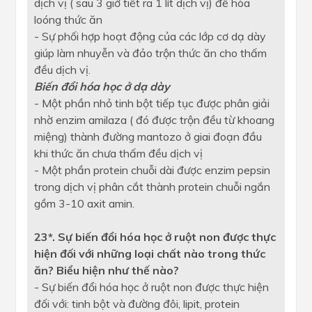
dịch vị ( sau 3 giờ tiết ra 1 lít dịch vị) để hòa
loóng thức ăn
- Sự phối hợp hoạt động của các lớp cơ dạ dày
giúp làm nhuyễn và đảo trộn thức ăn cho thấm
đều dịch vị.
Biến đổi hóa học ở dạ dày
- Một phần nhỏ tinh bột tiếp tục được phân giải
nhờ enzim amilaza ( đó được trộn đều từ khoang
miệng) thành đường mantozo ở giai đoạn đầu
khi thức ăn chưa thấm đều dịch vị
- Một phần protein chuỗi dài được enzim pepsin
trong dịch vị phân cắt thành protein chuỗi ngắn
gồm 3-10 axit amin.
23*. Sự biến đổi hóa học ở ruột non được thực
hiện đối với những loại chất nào trong thức
ăn? Biểu hiện như thế nào?
- Sự biến đổi hóa học ở ruột non được thực hiện
đối với: tinh bột và đường đôi, lipit, protein