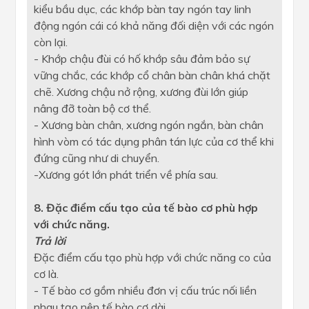
kiểu bầu dục, các khớp bàn tay ngón tay linh
động ngón cái có khả năng đối diện với các ngón
còn lại.
- Khớp chậu đùi có hố khớp sâu đảm bảo sự
vững chắc, các khớp cổ chân bàn chân khá chặt
chẽ. Xương chậu nở rộng, xương đùi lớn giúp
nâng đỡ toàn bộ cơ thể.
- Xương bàn chân, xương ngón ngắn, bàn chân
hình vòm có tác dụng phân tán lực của cơ thể khi
đứng cũng như di chuyển.
-Xương gót lớn phát triển về phía sau.
8. Đặc điểm cấu tạo của tế bào cơ phù hợp
với chức năng.
Trả lời
Đặc điểm cấu tạo phù hợp với chức năng co của
cơ là.
- Tế bào cơ gồm nhiều đơn vị cấu trúc nối liền
nhau tạo nên tế bào cơ dài.