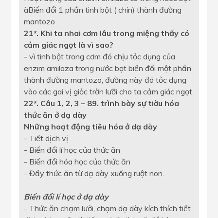
àBiến đổi 1 phần tinh bột ( chín) thành đường
mantozo
21*. Khi ta nhai cơm lâu trong miệng thấy có
cảm giác ngọt là vì sao?
- vì tinh bột trong cơm đó chịu tỏc dụng của
enzim amilaza trong nước bọt biến đổi một phần
thành đường mantozo, đường này đó tỏc dụng
vào các gai vị giỏc trờn lưỡi cho ta cảm giác ngọt.
22*. Câu 1, 2, 3 – 89. trình bày sự tiờu hóa
thức ăn ở dạ dày
Những hoạt động tiêu hóa ở dạ dày
- Tiết dịch vị
- Biến đổi lí học của thức ăn
- Biến đổi hóa học của thức ăn
- Đẩy thức ăn từ dạ dày xuống ruột non.
Biến đổi lí học ở dạ dày
- Thức ăn chạm lưỡi, chạm dạ dày kích thích tiết