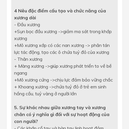
4
Nêu đặc điểm cấu tạo và chức năng của
xương dài
- Đầu xương
+Sụn bọc đầu xương ->giảm ma sát trong khớp
xương
+Mô xương xớp có các nan xương -> phân tán
lực tác động, tạo các ô chứa tuỷ đỏ của xương
- Thân xương
+ Màng xương ->giúp xương phát triển to về bề
ngang
+Mô xương cứng ->chịu lực đảm bảo vững chắc
+ Khoang xương ->chứa tuỷ đỏ ở trẻ em sinh
hồng cầu, tuỷ vàng ở người lớn
5. Sự khác nhau giữa xương tay và xương
chân có ý nghĩa gì đối với sự
hoạt động của
con người?
- Các khớp cổ tay và bàn tay linh hoạt đảm