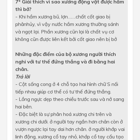
7* Giải thích vì sao xương động vật được hầm
thì bở?
- Khi hầm xương bũ, lợn…….chất cốt giao bị
phânhủy, vì vậy nước hầm xương thường sánh
và ngọt lại. Phần xương cũn lại là chất vụ cơ
không cũn được liên kết bởi cốt giao nên bị bở
Những đặc điểm của bộ xương người thích
nghi với tư thế đứng thẳng và đi bằng hai
chân.
Trả lời
- Cột sống cong ở 4 chỗ tạo hai hình chữ S nối
tiếp nhau giúp cơ thể có tư thế đứng thẳng.
- Lồng ngực dẹp theo chiều trước sau và nở sang
hai bên.
- Đặc biệt là sự phân hoá xương chi trên và
xương chi dưới. ở người tay ngắn hơn chân còn ở
vượn ngược lại tay dai hơn chân. ở người khớp vai
linh động, xương cổ tay nhỏ, khớp cổ tay cấu tạo