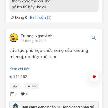
tham khảo thử coi nha
bổ ích thì hãy like ok
Đúng
0
Bình luận (1)
Trương Ngọc Ánh
23 tháng 10 2016
cấu tạo phù hợp chức năng của khoang
miengj, dạ dày, ruột non
Xem chi tiết
id:111452
Lớp 8
Sinh học
1
0