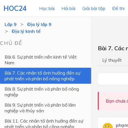
HOC24
Học bài
Hỏi bài
Giải bài tập
Đề thi
Lớp 9
Địa lý lớp 9
Địa lý kinh tế
LỚP HỌC
MÔN
CHỦ ĐỀ
Bài 7. Các
Lớp 12
Bài 6. Sự phát triển nền kinh tế Việt
Lý thuyết
Nam
Lớp 11
Bài 7. Các nhân tố ảnh hưởng đến sự
Lớp 10
phát triển và phân bố nông nghiệp
Lớp 9
Bài 8. Sự phát triển và phân bố nông
nghiệp
Lớp 8
Bạn chưa đ
Bài 9. Sự phát triển và phân bố lâm
Lớp 7
nghiệp và thủy sản
Lớp 6
Bài 11. Các nhân tố ảnh hưởng đến sự
phạm
phát triển và phân bố công nghiệp
Lớp 5