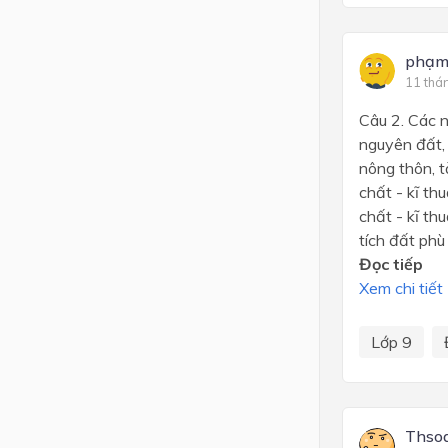
phạm
11 thá
Câu 2. Các n
nguyên đất, 
nông thôn, t
chất - kĩ th
chất - kĩ th
tích đất phù 
Đọc tiếp
Xem chi tiết
Lớp 9
Thso