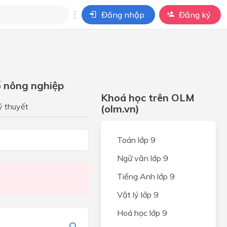
Đăng nhập
Đăng ký
i
ho câu hỏi của
BÀI HỌC
ố nông nghiệp
Khoá học trên OLM
ý thuyết
(olm.vn)
Toán lớp 9
Ngữ văn lớp 9
Tiếng Anh lớp 9
Vật lý lớp 9
Hoá học lớp 9