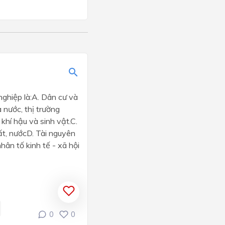
nghiệp là:A. Dân cư và
 nước, thị trường
khí hậu và sinh vật.C.
ất, nướcD. Tài nguyên
hân tố kinh tế - xã hội
0
0