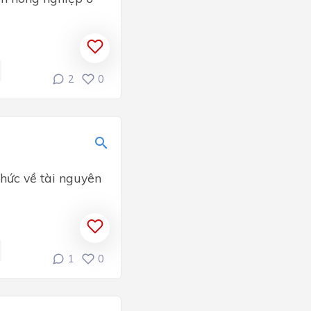
2
0
thức về tài nguyên
1
0