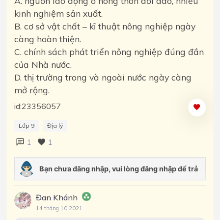
A. nguồn lao động ở nông thôn dồi dào, nhiều
kinh nghiệm sản xuất.
B. cơ sở vật chất – kĩ thuật nông nghiệp ngày
càng hoàn thiện.
C. chính sách phát triển nông nghiệp đúng đắn
của Nhà nước.
D. thị trường trong và ngoài nước ngày càng
mở rộng.
id:23356057
Lớp 9
Địa lý
1
1
Đan Khánh
14 tháng 10 2021