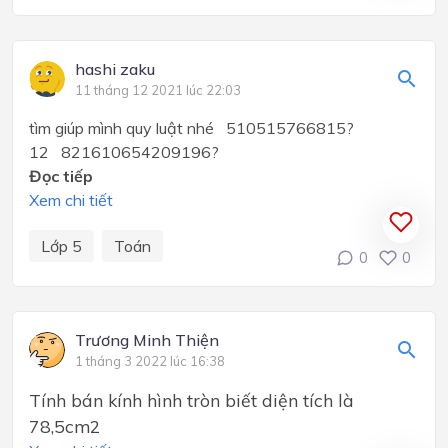
hashi zaku
11 tháng 12 2021 lúc 22:03
tìm giúp mình quy luật nhé 510515766815?
12 821610654209196?
Đọc tiếp
Xem chi tiết
Lớp 5
Toán
0
0
Trương Minh Thiện
1 tháng 3 2022 lúc 16:38
Tính bán kính hình tròn biết diện tích là
78,5cm2