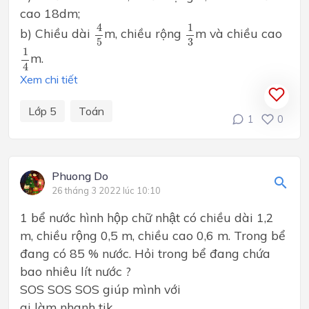
cao 18dm;
4
5
1
3
4
1
b) Chiều dài
m, chiều rộng
m và chiều cao
5
3
1
4
1
m.
4
Xem chi tiết
Lớp 5
Toán
1
0
Phuong Do
26 tháng 3 2022 lúc 10:10
1 bể nước hình hộp chữ nhật có chiều dài 1,2
m, chiều rộng 0,5 m, chiều cao 0,6 m. Trong bể
đang có 85 % nước. Hỏi trong bể đang chứa
bao nhiêu lít nước ?
SOS SOS SOS giúp mình với
ai làm nhanh tik