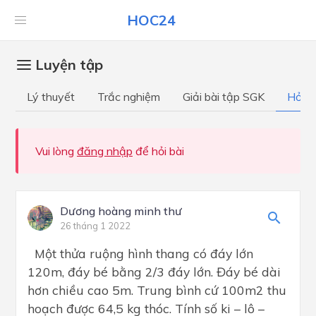
HOC24
Luyện tập
Lý thuyết
Trắc nghiệm
Giải bài tập SGK
Hỏi đ
Vui lòng
đăng nhập
để hỏi bài
Dương hoàng minh thư
26 tháng 1 2022
Một thửa ruộng hình thang có đáy lớn
120m, đáy bé bằng 2/3 đáy lớn. Đáy bé dài
hơn chiều cao 5m. Trung bình cứ 100m2 thu
hoạch được 64,5 kg thóc. Tính số ki – lô –