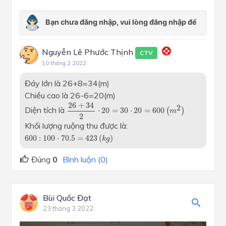
Nguyễn Lê Phước Thịnh
CTV
10 tháng 2 2022
Đáy lớn là 26+8=34(m)
Chiều cao là 26-6=20(m)
26
+
34
2
⋅
20
=
30
⋅
20
=
600
(
m
2
)
26
+
34
2
Diện tích là
⋅
20
=
30
⋅
20
=
600
(
)
m
2
Khối lượng ruộng thu được là:
600
:
100
⋅
70.5
=
423
(
k
g
)
600
:
100
⋅
70.5
=
423
(
)
k
g
Đúng
0
Bình luận (0)
Bùi Quốc Đạt
23 tháng 3 2022