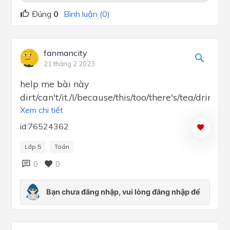
Đúng
0
Bình luận (0)
fanmancity
21 tháng 2 2023
help me bài này
dirt/can't/it./I/because/this/too/there's/tea/drink/i
Xem chi tiết
id:76524362
Lớp 5
Toán
0
0