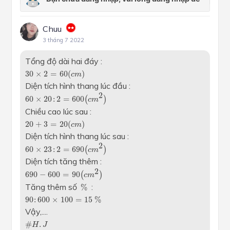
Chuu
3 tháng 7 2022
Tổng độ dài hai đáy :
30
×
2
=
60
(
c
m
)
30
×
2
=
60
(
)
c
m
Diện tích hình thang lúc đầu :
60
×
20
:
2
=
600
(
c
m
2
)
2
60
×
20
:
2
=
600
(
)
c
m
Chiều cao lúc sau :
20
+
3
=
20
(
c
m
)
20
+
3
=
20
(
)
c
m
Diện tích hình thang lúc sau :
60
×
23
:
2
=
690
(
c
m
2
)
2
60
×
23
:
2
=
690
(
)
c
m
Diện tích tăng thêm :
690
-
600
=
90
(
c
m
2
)
2
690
−
600
=
90
(
)
c
m
%
Tăng thêm số
:
%
90
:
600
×
100
=
15
%
90
:
600
×
100
=
15
%
Vậy,....
#
H
.
J
#
.
H
J