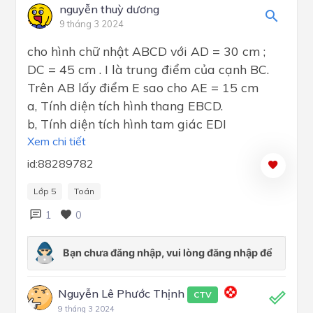
nguyễn thuỳ dương
9 tháng 3 2024
cho hình chữ nhật ABCD với AD = 30 cm ;
DC = 45 cm . I là trung điểm của cạnh BC.
Trên AB lấy điểm E sao cho AE = 15 cm
a, Tính diện tích hình thang EBCD.
b, Tính diện tích hình tam giác EDI
Xem chi tiết
id:88289782
Lớp 5
Toán
1
0
Nguyễn Lê Phước Thịnh
CTV
9 tháng 3 2024