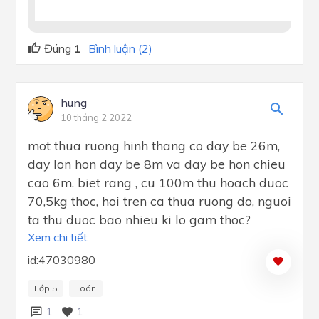
Đúng
1
Bình luận (2)
hung
10 tháng 2 2022
mot thua ruong hinh thang co day be 26m,
day lon hon day be 8m va day be hon chieu
cao 6m. biet rang , cu 100m thu hoach duoc
70,5kg thoc, hoi tren ca thua ruong do, nguoi
ta thu duoc bao nhieu ki lo gam thoc?
Xem chi tiết
id:47030980
Lớp 5
Toán
1
1