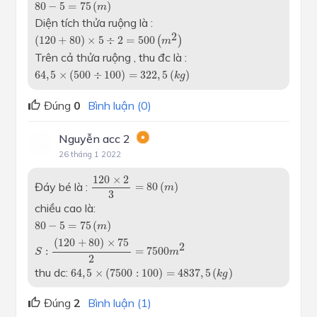
80
−
5
=
75
(
m
)
80
−
5
=
75
(
)
m
Diện tích thửa ruộng là :
(
120
+
80
)
×
5
÷
2
=
500
(
m
2
)
2
(
120
+
80
)
×
5
÷
2
=
500
(
)
m
Trên cả thửa ruộng , thu đc là :
64
,
5
×
(
500
÷
100
)
=
322
,
5
(
k
g
)
64
,
5
×
(
500
÷
100
)
=
322
,
5
(
)
k
g
Đúng
0
Bình luận (0)
Nguyễn acc 2
26 tháng 1 2022
120
×
2
3
=
80
(
m
)
120
×
2
Đáy bé là :
=
80
(
)
m
3
chiều cao là:
80
−
5
=
75
(
m
)
S
:
(
120
+
80
)
×
75
2
=
7500
m
2
80
−
5
=
75
(
)
m
(
120
+
80
)
×
75
2
:
=
7500
S
m
2
64
,
5
×
(
7500
:
100
)
=
4837
,
5
(
k
g
)
thu dc:
64
,
5
×
(
7500
:
100
)
=
4837
,
5
(
)
k
g
Đúng
2
Bình luận (1)