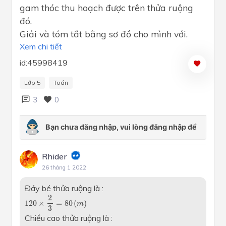
gam thóc thu hoạch được trên thửa ruộng
đó.
Giải và tóm tắt bằng sơ đồ cho mình với.
Xem chi tiết
id:45998419
Lớp 5
Toán
3
0
Rhider
26 tháng 1 2022
Đáy bé thửa ruộng là :
120
×
2
3
=
80
(
m
)
2
120
×
=
80
(
)
m
3
Chiều cao thửa ruộng là :