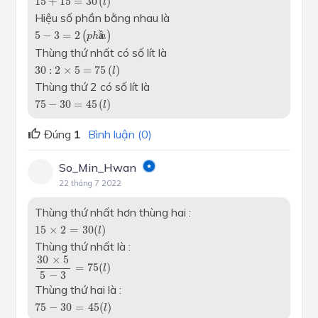
15
+
15
=
30
(
)
l
Hiệu số phần bằng nhau là
5
−
3
=
2
(
p
h
ầ
n
)
5
−
3
=
2
(
ầ
)
p
h
n
Thùng thứ nhất có số lít là
30
:
2
×
5
=
75
(
l
)
30
:
2
×
5
=
75
(
)
l
Thùng thứ 2 có số lít là
75
−
30
=
45
(
l
)
75
−
30
=
45
(
)
l
Đúng
1
Bình luận (0)
So_Min_Hwan
22 tháng 7 2022
Thùng thứ nhất hơn thùng hai :
15
×
2
=
30
(
l
)
15
×
2
=
30
(
)
l
Thùng thứ nhất là :
30
×
5
5
-
3
=
75
(
l
)
30
×
5
=
75
(
)
l
5
−
3
Thùng thứ hai là :
75
-
30
=
45
(
l
)
75
−
30
=
45
(
)
l