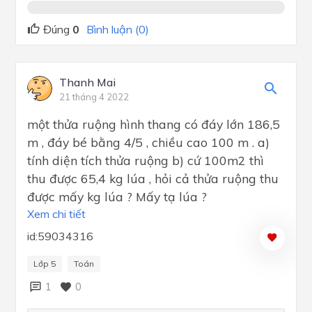
Đúng
0
Bình luận (0)
Thanh Mai
21 tháng 4 2022
một thửa ruộng hình thang có đáy lớn 186,5
m , đáy bé bằng 4/5 , chiều cao 100 m . a)
tính diện tích thửa ruộng b) cứ 100m2 thì
thu được 65,4 kg lúa , hỏi cả thửa ruộng thu
được mấy kg lúa ? Mấy tạ lúa ?
Xem chi tiết
id:59034316
Lớp 5
Toán
1
0