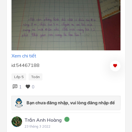
Xem chi tiết
id:54467188
Lớp 5
Toán
1
0
Trần Anh Hoàng
23 tháng 3 2022