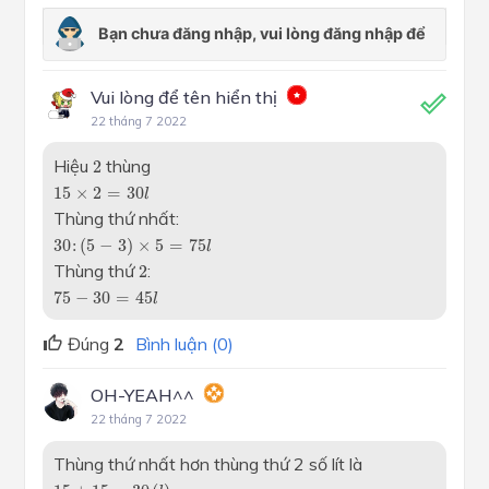
Vui lòng để tên hiển thị
22 tháng 7 2022
2
Hiệu
thùng
2
15
×
2
=
30
l
15
×
2
=
30
l
Thùng thứ nhất:
30
:
(
5
-
3
)
×
5
=
75
l
30
:
(
5
−
3
)
×
5
=
75
l
2
Thùng thứ
:
2
75
-
30
=
45
l
75
−
30
=
45
l
Đúng
2
Bình luận (0)
OH-YEAH^^
22 tháng 7 2022
Thùng thứ nhất hơn thùng thứ 2 số lít là
15
+
15
=
30
(
l
)