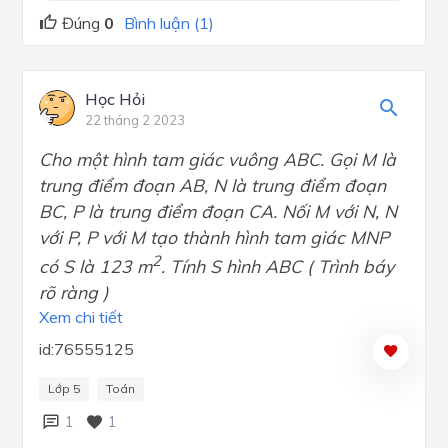
Đúng
0
Bình luận (1)
Học Hỏi
22 tháng 2 2023
Cho một hình tam giác vuông ABC. Gọi M là
trung điểm đoạn AB, N là trung điểm đoạn
BC, P là trung điểm đoạn CA. Nối M với N, N
với P, P với M tạo thành hình tam giác MNP
2
có S là 123 m
. Tính S hình ABC ( Trình báy
rõ ràng )
Xem chi tiết
id:76555125
Lớp 5
Toán
1
1