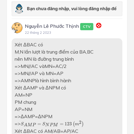
Nguyễn Lê Phước Thịnh
CTV
22 tháng 2 2023
Xét ΔBAC có
M,N lần lượt là trung điểm của BA,BC
nên MN là đường trung bình
=>MN//AC vàMN=AC/2
=>MN//AP và MN=AP
=>AMNPlà hình bình hành
Xét ΔAMP và ΔNPM có
AM=NP
PM chung
AP=NM
=>ΔAMP=ΔNPM
S
A
M
P
=
S
N
P
M
=
123
(
m
2
)
2
=>
=
=
123
(
)
S
S
m
N
P
M
A
M
P
Xét ΔBAC có AM/AB=AP/AC