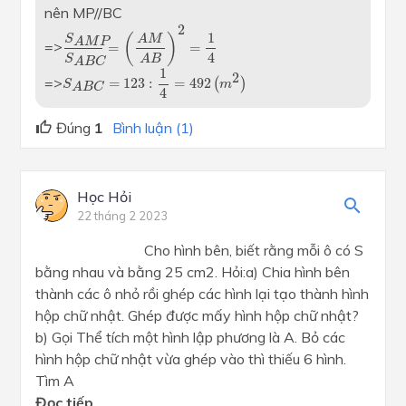
nên MP//BC
S
A
M
P
S
A
B
C
=
(
A
M
A
B
)
2
=
1
4
2
1
(
)
A
M
S
A
M
P
=>
=
=
4
S
A
B
A
B
C
S
A
B
C
=
123
:
1
4
=
492
(
m
2
)
1
2
=>
=
123
:
=
492
(
)
S
m
A
B
C
4
Đúng
1
Bình luận (1)
Học Hỏi
22 tháng 2 2023
Cho hình bên, biết rằng mỗi ô có S
bằng nhau và bằng 25 cm2. Hỏi:a) Chia hình bên
thành các ô nhỏ rồi ghép các hình lại tạo thành hình
hộp chữ nhật. Ghép được mấy hình hộp chữ nhật?
b) Gọi Thể tích một hình lập phương là A. Bỏ các
hình hộp chữ nhật vừa ghép vào thì thiếu 6 hình.
Tìm A
Đọc tiếp