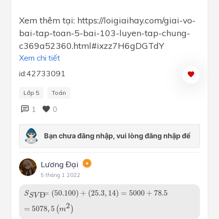
Xem thêm tại: https://loigiaihay.com/giai-vo-
bai-tap-toan-5-bai-103-luyen-tap-chung-
c369a52360.html#ixzz7H6gDGTdY
Xem chi tiết
id:42733091
Lớp 5
Toán
1
0
Lương Đại
5 tháng 1 2022
S
S
V
Đ
=
(
50.100
)
+
(
25.3
,
14
)
=
5000
+
78.5
=
5078
,
5
(
m
2
)
=
(
50.100
)
+
(
25.3
,
14
)
=
5000
+
78.5
S
Đ
S
V
2
=
5078
,
5
(
)
m