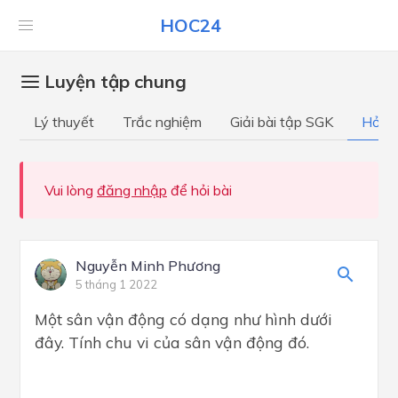
HOC24
Luyện tập chung
Lý thuyết
Trắc nghiệm
Giải bài tập SGK
Hỏi đ
Vui lòng
đăng nhập
để hỏi bài
Nguyễn Minh Phương
5 tháng 1 2022
Một sân vận động có dạng như hình dưới
đây. Tính chu vi của sân vận động đó.