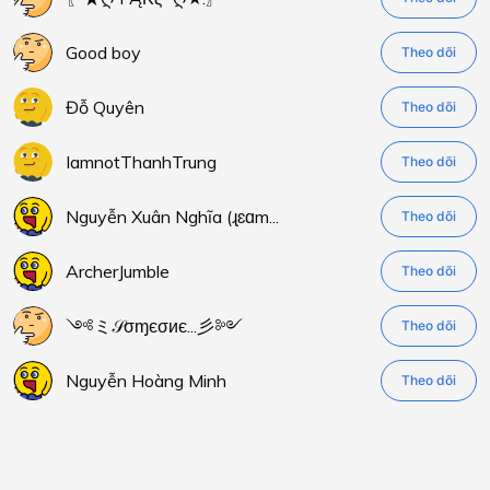
Good boy
Theo dõi
Đỗ Quyên
Theo dõi
IamnotThanhTrung
Theo dõi
Nguyễn Xuân Nghĩa (ɻɛɑm...
Theo dõi
ArcherJumble
Theo dõi
༺ミ𝒮σɱєσиє...彡༻
Theo dõi
Nguyễn Hoàng Minh
Theo dõi