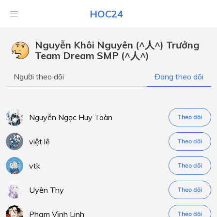
HOC24
Nguyễn Khôi Nguyên (^人^) Trưởng
Team Dream SMP (^人^)
Người theo dõi
Đang theo dõi
Nguyễn Ngọc Huy Toàn
Theo dõi
việt lê
Theo dõi
vtk
Theo dõi
Uyên Thy
Theo dõi
Phạm Vĩnh Linh
Theo dõi