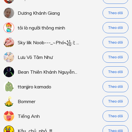
Dương Khánh Giang
Theo dõi
tôi là người thông minh
Theo dõi
Sky lilk Noob---_~Phó꧁ミ...
Theo dõi
Lưu Võ Tâm Như
Theo dõi
Bean Thiên Khánh Nguyễn...
Theo dõi
ttanjjiro kamado
Theo dõi
Bommer
Theo dõi
Tiếng Anh
Theo dõi
Kậu...chủ...nhỏ...!!!
Theo dõi