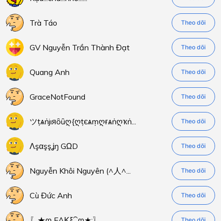
Trà Táo
Theo dõi
GV Nguyễn Trần Thành Đạt
Theo dõi
Quang Anh
Theo dõi
GraceNotFound
Theo dõi
ツṭѧṅjıяȏȗღ{ღṭєѧṃღғѧṅღҡṅ...
Theo dõi
Λşαşşʝŋ GΩD
Theo dõi
Nguyễn Khôi Nguyên (^人^...
Theo dõi
Cù Đức Anh
Theo dõi
〖★ღ FĄΚξ⁀ღ★:〗
Theo dõi