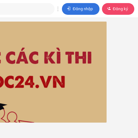
Đăng nhập
Đăng ký
trả lời
ả lời cho câu hỏi của
BÀI HỌC