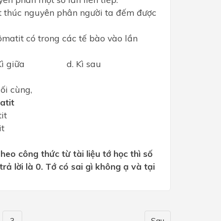
ết thúc nguyên phân người ta đếm được
matit có trong các tế bào vào lần
Kì giữa d. Kì sau
ối cùng,
atit
it
it
heo công thức từ tài liệu tớ học thì số
ả lời là 0. Tớ có sai gì không ạ và tại
3
Sau