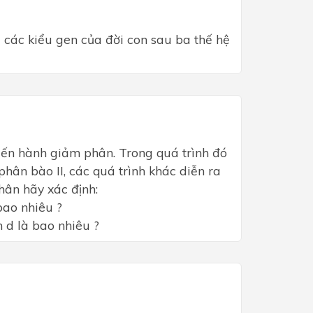
ệ các kiểu gen của đời con sau ba thế hệ
tiến hành giảm phân. Trong quá trình đó
hân bào II, các quá trình khác diễn ra
hân hãy xác định:
bao nhiêu ?
n d là bao nhiêu ?