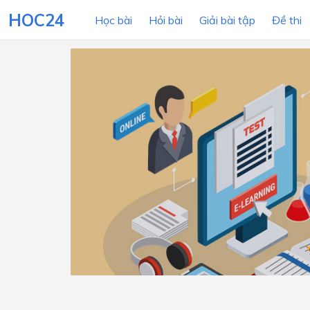
HOC24
Học bài
Hỏi bài
Giải bài tập
Đề thi
LỚP HỌC
MÔN
Lớp 12
Lớp 11
Lớp 10
Lớp 9
Lớp 8
Lớp 7
Lớp 6
Lớp 5