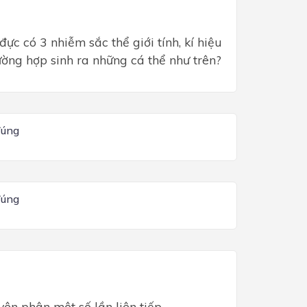
đực có 3 nhiễm sắc thể giới tính, kí hiệu
rường hợp sinh ra những cá thể như trên?
đúng
đúng
ên phân một số lần liên tiếp.