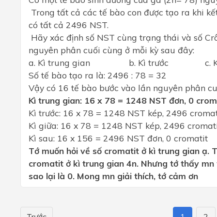
Trong tất cả các tế bào con được tạo ra khi k
có tất cả 2496 NST.
Hãy xác định số NST cùng trạng thái và số Crô
nguyên phân cuối cùng ở mỗi kỳ sau đây:
a. Kì trung gian b. Kì trước c. 
Số tế bào tạo ra là: 2496 : 78 = 32
Vậy có 16 tế bào bước vào lần nguyên phân cu
Kì trung gian: 16 x 78 = 1248 NST đơn, 0 crom
Kì trước: 16 x 78 = 1248 NST kép, 2496 cromat
Kì giữa: 16 x 78 = 1248 NST kép, 2496 cromat
Kì sau: 16 x 156 = 2496 NST đơn, 0 cromatit
Tớ muốn hỏi về số cromatit ở kì trung gian ạ. T
cromatit ở kì trung gian 4n. Nhưng tớ thấy mn tr
sao lại là 0. Mong mn giải thích, tớ cảm ơn
Trước
1
2