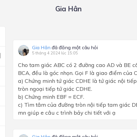
Gia Hân
Gia Hân
đã đăng một câu hỏi
5 tháng 4 2024 lúc 15:05
Cho tam giác ABC có 2 đường cao AD và BE cắt
BCA, đều là góc nhọn. Gọi F là giao điểm của 
a) Chứng minh tứ giác CDHE là tứ giác nội tiế
tròn ngoại tiếp tứ giác CDHE.
b) Chứng minh EBF = ECF.
c) Tìm tâm của đường tròn nội tiếp tam giác D
mn giúp e câu c trình bảy chi tiết với ạ
Gia Hân
đã đăng một câu hỏi